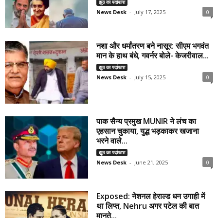
झूठ का पर्दाफाश
News Desk
-
July 17, 2025
0
नशा और धर्मांतरण बने नासूर: सीएम भगवंत
मान के हाथ बंधे, गवर्नर बोले- केजरीवाल...
झूठ का पर्दाफाश
News Desk
-
July 15, 2025
0
पाक सैन्य प्रमुख MUNIR ने लंच का
एहसान चुकाया, युद्ध भड़काकर खजाना
भरने वाले...
झूठ का पर्दाफाश
News Desk
-
June 21, 2025
0
Exposed: नेशनल हेराल्ड धन उगाही में
था लिप्त, Nehru अगर पटेल की बात
मानते...