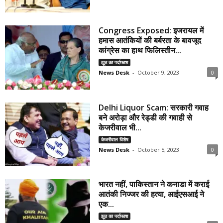
Congress Exposed: इजरायल में
हमास आतंकियों की बर्बरता के बावजूद
कांग्रेस का हाथ फिलिस्तीन...
झूठ का पर्दाफाश
News Desk
-
October 9, 2023
0
Delhi Liquor Scam: सरकारी गवाह
बने अरोड़ा और रेड्डी की गवाही से
केजरीवाल भी...
केजरीवाल विशेष
News Desk
-
October 5, 2023
0
भारत नहीं, पाकिस्तान ने कनाडा में कराई
आतंकी निज्जर की हत्या, आईएसआई ने
एक...
झूठ का पर्दाफाश