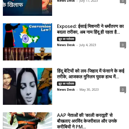
News Desk
-
July 17, 2023
0
Exposed: ईसाई मिशनरी ने धर्मांतरण का
बदला तरीका, अब नाम हिंदू ही रहता है...
झूठ का पर्दाफाश
News Desk
-
July 4, 2023
0
हिंदू बेटियों को लव-जिहाद में फंसाने के कई
तरीके, आजकल मुस्लिम युवक हाथ में...
झूठ का पर्दाफाश
News Desk
-
May 30, 2023
0
AAP नेताओं की ‘काली करतूतों’ से
बौखलाए अरविंद केजरीवाल और उनके
करीबियों ने PM...