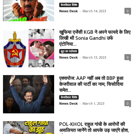
केजरीवाल विशेष
News Desk
-
March 14, 2023
0
खुफिया एजेंसी KGB ने अपने फायदे के लिए
लिखी थी Sonia Gandhi उर्फ
एंटोनिया...
झूठ का पर्दाफाश
News Desk
-
March 13, 2023
0
एक्सपोज: AAP नहीं अब तो BBP हुआ
केजरीवाल की पार्टी का नाम, सिसोदिया
समेत...
केजरीवाल विशेष
News Desk
-
March 1, 2023
0
POL-KHOL राहुल गांधी के आरोपों की
असलियत जानेंगे तो आपके उड़ जाएंगे होश,