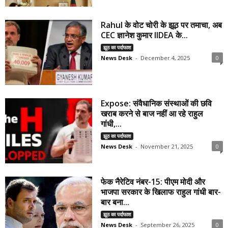
Rahul के वोट चोरी के झूठ पर तमाचा, अब
CEC ज्ञानेश कुमार IIDEA के...
झूठ का पर्दाफाश
News Desk
-
December 4, 2025
0
Expose: संवैधानिक संस्थाओं की छवि
खराब करने से बाज नहीं आ रहे राहुल
गांधी,...
झूठ का पर्दाफाश
News Desk
-
November 21, 2025
0
फेक नैरेटिव नंबर-15: पीएम मोदी और
भाजपा सरकार के खिलाफ राहुल गांधी बार-
बार बना...
झूठ का पर्दाफाश
News Desk
-
September 26, 2025
0