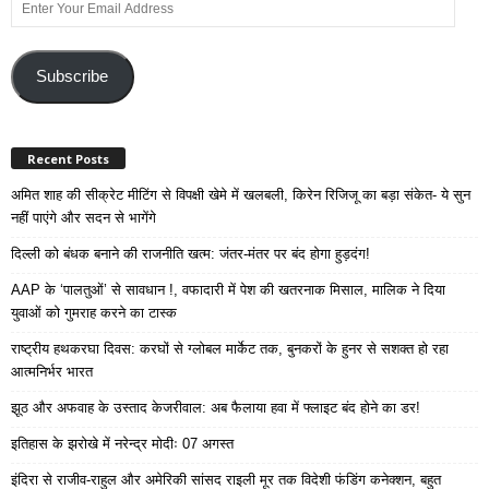
Enter
Your
Email
Address
Subscribe
Recent Posts
अमित शाह की सीक्रेट मीटिंग से विपक्षी खेमे में खलबली, किरेन रिजिजू का बड़ा संकेत- ये सुन
नहीं पाएंगे और सदन से भागेंगे
दिल्ली को बंधक बनाने की राजनीति खत्म: जंतर-मंतर पर बंद होगा हुड़दंग!
AAP के ‘पालतुओं’ से सावधान !, वफादारी में पेश की खतरनाक मिसाल, मालिक ने दिया
युवाओं को गुमराह करने का टास्क
राष्ट्रीय हथकरघा दिवस: करघों से ग्लोबल मार्केट तक, बुनकरों के हुनर से सशक्त हो रहा
आत्मनिर्भर भारत
झूठ और अफवाह के उस्ताद केजरीवाल: अब फैलाया हवा में फ्लाइट बंद होने का डर!
इतिहास के झरोखे में नरेन्द्र मोदीः 07 अगस्त
इंदिरा से राजीव-राहुल और अमेरिकी सांसद राइली मूर तक विदेशी फंडिंग कनेक्शन, बहुत