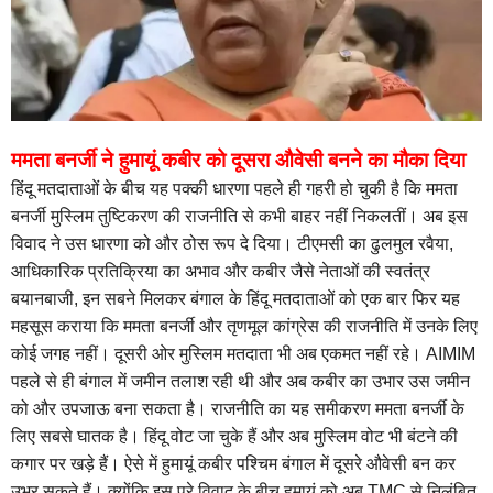
ममता बनर्जी ने हुमायूं कबीर को दूसरा औवेसी बनने का मौका दिया
हिंदू मतदाताओं के बीच यह पक्की धारणा पहले ही गहरी हो चुकी है कि ममता
बनर्जी मुस्लिम तुष्टिकरण की राजनीति से कभी बाहर नहीं निकलतीं। अब इस
विवाद ने उस धारणा को और ठोस रूप दे दिया। टीएमसी का ढुलमुल रवैया,
आधिकारिक प्रतिक्रिया का अभाव और कबीर जैसे नेताओं की स्वतंत्र
बयानबाजी, इन सबने मिलकर बंगाल के हिंदू मतदाताओं को एक बार फिर यह
महसूस कराया कि ममता बनर्जी और तृणमूल कांग्रेस की राजनीति में उनके लिए
कोई जगह नहीं। दूसरी ओर मुस्लिम मतदाता भी अब एकमत नहीं रहे। AIMIM
पहले से ही बंगाल में जमीन तलाश रही थी और अब कबीर का उभार उस जमीन
को और उपजाऊ बना सकता है। राजनीति का यह समीकरण ममता बनर्जी के
लिए सबसे घातक है। हिंदू वोट जा चुके हैं और अब मुस्लिम वोट भी बंटने की
कगार पर खड़े हैं। ऐसे में हुमायूं कबीर पश्चिम बंगाल में दूसरे औवेसी बन कर
उभर सकते हैं। क्योंकि इस पूरे विवाद के बीच हुमायूं को अब TMC से निलंबित