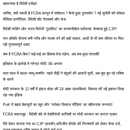
खतरनाक है विदेशी एजेंडा!
जानिए, क्यों जरूरी है FCRA कानून में संशोधन ? कैसे हुआ दुरुपयोग ? नई चुनौती बने सोशल
मीडिया एल्गोरिदम, विदेशी बॉट नेटवर्क्स और फंड
विदेशी फंडिंग और भारत विरोधी ‘टूलकिट’ का सनसनीखेज पर्दाफाश: बेनकाब हुई CJP!
जन औषधि योजना बनी गरीब और मध्यम वर्ग की बड़ी ताकत, आधी से भी कम कीमत पर मिल
रही गुणवत्तापूर्ण दवाएं
क्या है FCRA बिल? पाई-पाई का हिसाब देना पड़ेगा, अब सब कुछ पारदर्शी!
इतिहास के झरोखे में नरेन्द्र मोदीः 06 अगस्त
सात साल में बदला जम्मू-कश्मीर: पहले पीढ़ी ने बंदूकों की आवाजें सुनी, अब युवा बुन रहे भविष्य
के सपने
मोदी सरकार के 12 वर्षों में इंफ्रा क्षेत्र की 24 अहम उपलब्धियां: विकास की नई इबारत लिख
रहा नया इंडिया
PoK में बहता बेकसूरों का खून और ‘ग्लोबल लिबरल मीडिया’ का खौफनाक सन्नाटा!
FCRA चक्रव्यूह : विदेशी चंदे से देशविरोधी साजिशों पर मोदी सरकार का करारा प्रहार
पैसे देकर कराया गया था CJP प्रदर्शन,अभिजीत दीपके की गिरफ्तारी को लेकर केस दर्ज,
पालतू पत्रकार रवीश कुमार ने खोले कई राज