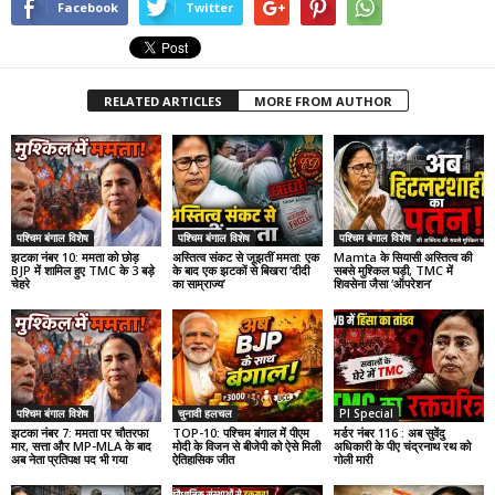
Facebook
Twitter
RELATED ARTICLES
MORE FROM AUTHOR
पश्चिम बंगाल विशेष
पश्चिम बंगाल विशेष
पश्चिम बंगाल विशेष
झटका नंबर 10: ममता को छोड़
अस्तित्व संकट से जूझतीं ममता: एक
Mamta के सियासी अस्तित्व की
BJP में शामिल हुए TMC के 3 बड़े
के बाद एक झटकों से बिखरा ‘दीदी
सबसे मुश्किल घड़ी, TMC में
चेहरे
का साम्राज्य’
शिवसेना जैसा ‘ऑपरेशन’
पश्चिम बंगाल विशेष
चुनावी हलचल
PI Special
झटका नंबर 7: ममता पर चौतरफा
TOP-10: पश्चिम बंगाल में पीएम
मर्डर नंबर 116 : अब सुवेंदु
मार, सत्ता और MP-MLA के बाद
मोदी के विजन से बीजेपी को ऐसे मिली
अधिकारी के पीए चंद्रनाथ रथ को
अब नेता प्रतिपक्ष पद भी गया
ऐतिहासिक जीत
गोली मारी