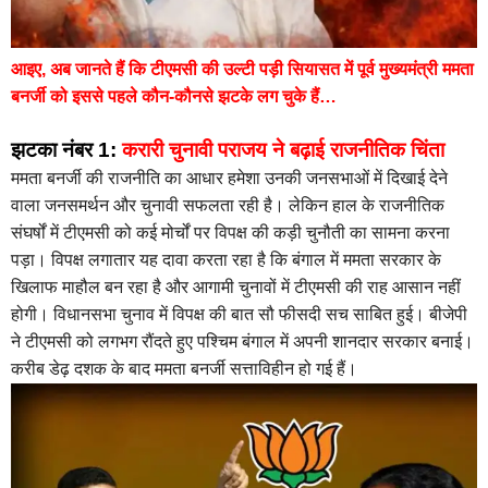
आइए, अब जानते हैं कि टीएमसी की उल्टी पड़ी सियासत में पूर्व मुख्यमंत्री ममता
बनर्जी को इससे पहले कौन-कौनसे झटके लग चुके हैं…
झटका नंबर 1:
करारी चुनावी पराजय ने बढ़ाई राजनीतिक चिंता
ममता बनर्जी की राजनीति का आधार हमेशा उनकी जनसभाओं में दिखाई देने
वाला जनसमर्थन और चुनावी सफलता रही है। लेकिन हाल के राजनीतिक
संघर्षों में टीएमसी को कई मोर्चों पर विपक्ष की कड़ी चुनौती का सामना करना
पड़ा। विपक्ष लगातार यह दावा करता रहा है कि बंगाल में ममता सरकार के
खिलाफ माहौल बन रहा है और आगामी चुनावों में टीएमसी की राह आसान नहीं
होगी। विधानसभा चुनाव में विपक्ष की बात सौ फीसदी सच साबित हुई। बीजेपी
ने टीएमसी को लगभग रौंदते हुए पश्चिम बंगाल में अपनी शानदार सरकार बनाई।
करीब डेढ़ दशक के बाद ममता बनर्जी सत्ताविहीन हो गई हैं।