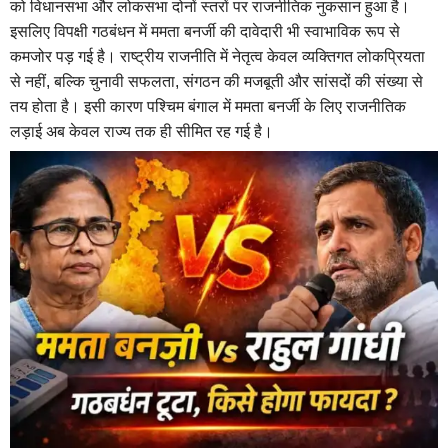
को विधानसभा और लोकसभा दोनों स्तरों पर राजनीतिक नुकसान हुआ है।
इसलिए विपक्षी गठबंधन में ममता बनर्जी की दावेदारी भी स्वाभाविक रूप से
कमजोर पड़ गई है। राष्ट्रीय राजनीति में नेतृत्व केवल व्यक्तिगत लोकप्रियता
से नहीं, बल्कि चुनावी सफलता, संगठन की मजबूती और सांसदों की संख्या से
तय होता है। इसी कारण पश्चिम बंगाल में ममता बनर्जी के लिए राजनीतिक
लड़ाई अब केवल राज्य तक ही सीमित रह गई है।