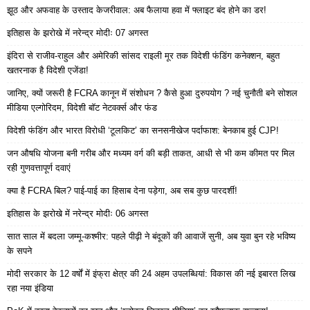
झूठ और अफवाह के उस्ताद केजरीवाल: अब फैलाया हवा में फ्लाइट बंद होने का डर!
इतिहास के झरोखे में नरेन्द्र मोदीः 07 अगस्त
इंदिरा से राजीव-राहुल और अमेरिकी सांसद राइली मूर तक विदेशी फंडिंग कनेक्शन, बहुत
खतरनाक है विदेशी एजेंडा!
जानिए, क्यों जरूरी है FCRA कानून में संशोधन ? कैसे हुआ दुरुपयोग ? नई चुनौती बने सोशल
मीडिया एल्गोरिदम, विदेशी बॉट नेटवर्क्स और फंड
विदेशी फंडिंग और भारत विरोधी ‘टूलकिट’ का सनसनीखेज पर्दाफाश: बेनकाब हुई CJP!
जन औषधि योजना बनी गरीब और मध्यम वर्ग की बड़ी ताकत, आधी से भी कम कीमत पर मिल
रही गुणवत्तापूर्ण दवाएं
क्या है FCRA बिल? पाई-पाई का हिसाब देना पड़ेगा, अब सब कुछ पारदर्शी!
इतिहास के झरोखे में नरेन्द्र मोदीः 06 अगस्त
सात साल में बदला जम्मू-कश्मीर: पहले पीढ़ी ने बंदूकों की आवाजें सुनी, अब युवा बुन रहे भविष्य
के सपने
मोदी सरकार के 12 वर्षों में इंफ्रा क्षेत्र की 24 अहम उपलब्धियां: विकास की नई इबारत लिख
रहा नया इंडिया