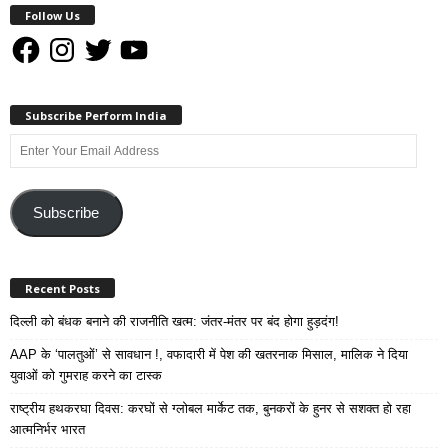
Follow Us
Facebook
Instagram
Twitter
YouTube
Subscribe Perform India
Enter
Your
Email
Address
Subscribe
Recent Posts
दिल्ली को बंधक बनाने की राजनीति खत्म: जंतर-मंतर पर बंद होगा हुड़दंग!
AAP के ‘पालतुओं’ से सावधान !, वफादारी में पेश की खतरनाक मिसाल, मालिक ने दिया
युवाओं को गुमराह करने का टास्क
राष्ट्रीय हथकरघा दिवस: करघों से ग्लोबल मार्केट तक, बुनकरों के हुनर से सशक्त हो रहा
आत्मनिर्भर भारत