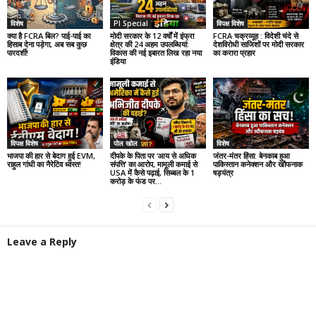
विशेष
PI Special
विपक्ष विशेष
क्या है FCRA बिल? पाई-पाई का
मोदी सरकार के 12 वर्षों में इंफ्रा
FCRA चक्रव्यूह : विदेशी चंदे से
हिसाब देना पड़ेगा, अब सब कुछ
क्षेत्र की 24 अहम उपलब्धियां:
देशविरोधी साजिशों पर मोदी सरकार
पारदर्शी!
विकास की नई इबारत लिख रहा नया
का करारा प्रहार
इंडिया
विपक्ष विशेष
पोल खोल
विशेष
भाजपा की हार से बेदाग हुई EVM,
दीपके के पिता पर ‘आय से अधिक
जंतर-मंतर हिंसा: बेनकाब हुआ
राहुल गांधी का नैरेटिव ध्वस्त!
संपत्ति’ का आरोप, मामूली कमाई से
पाकिस्तान कनेक्शन और खौफनाक
USA में कैसे पढ़ाई, सिब्बल के 1
षड्यंत्र
करोड़ के फंड पर...
Leave a Reply