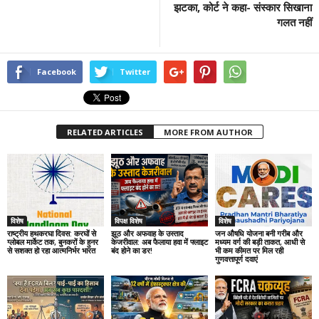
झटका, कोर्ट ने कहा- संस्कार सिखाना
गलत नहीं
Facebook
Twitter
RELATED ARTICLES
MORE FROM AUTHOR
विशेष
विपक्ष विशेष
विशेष
राष्ट्रीय हथकरघा दिवस: करघों से
झूठ और अफवाह के उस्ताद
जन औषधि योजना बनी गरीब और
ग्लोबल मार्केट तक, बुनकरों के हुनर
केजरीवाल: अब फैलाया हवा में फ्लाइट
मध्यम वर्ग की बड़ी ताकत, आधी से
से सशक्त हो रहा आत्मनिर्भर भारत
बंद होने का डर!
भी कम कीमत पर मिल रही
गुणवत्तापूर्ण दवाएं