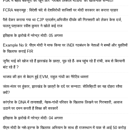
PoK में बहता बेकसूरों का खून और ‘ग्लोबल लिबरल मीडिया’ का खौफनाक सन्नाटा!
FCRA चक्रव्यूह : विदेशी चंदे से देशविरोधी साजिशों पर मोदी सरकार का करारा प्रहार
पैसे देकर कराया गया था CJP प्रदर्शन,अभिजीत दीपके की गिरफ्तारी को लेकर केस दर्ज,
पालतू पत्रकार रवीश कुमार ने खोले कई राज
इतिहास के झरोखे में नरेन्द्र मोदीः 05 अगस्त
Example No 9: पीएम मोदी ने माफ किया पर INDI गठबंधन के नेताओं ने बच्चों और युवतियों
के खिलाफ कराई FIR
जुनैद भाई को खोज रहे हैं झारखंड के छात्र, पूछ रहे हैं- कब पहुंच रहे हैं रांची, कब से बिरयानी
बांट रहे हैं ?
भाजपा की हार से बेदाग हुई EVM, राहुल गांधी का नैरेटिव ध्वस्त!
जंतर-मंतर पर हुंकार, झारखंड के छात्रों के दर्द पर सन्नाटा: सेलिब्रिटी का यह दोहरा रवैया
क्यों?
कांग्रेस के DNA में तानाशाही, नेहरू-गांधी परिवार के खिलाफ लिखने पर गिरफ्तारी, आवाज
उठाने पर दमन करती हैं विपक्ष की सरकारें
इतिहास के झरोखे में नरेन्द्र मोदीः 04 अगस्त
पीएम मोदी के नशे-ड्रग्स के खिलाफ अभियान के साथ ही राजस्थान में पाक से आई 50 करोड़