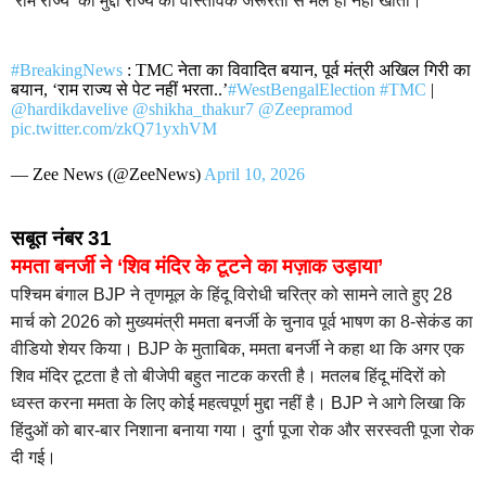
‘राम राज्य’ का मुद्दा राज्य की वास्तविक जरूरतों से मेल ही नहीं खाता।
#BreakingNews
: TMC नेता का विवादित बयान, पूर्व मंत्री अखिल गिरी का
बयान, ‘राम राज्य से पेट नहीं भरता..’
#WestBengalElection
#TMC
|
@hardikdavelive
@shikha_thakur7
@Zeepramod
pic.twitter.com/zkQ71yxhVM
— Zee News (@ZeeNews)
April 10, 2026
सबूत नंबर 31
ममता बनर्जी ने ‘शिव मंदिर के टूटने का मज़ाक उड़ाया’
पश्चिम बंगाल BJP ने तृणमूल के हिंदू विरोधी चरित्र को सामने लाते हुए 28
मार्च को 2026 को मुख्यमंत्री ममता बनर्जी के चुनाव पूर्व भाषण का 8-सेकंड का
वीडियो शेयर किया। BJP के मुताबिक, ममता बनर्जी ने कहा था कि अगर एक
शिव मंदिर टूटता है तो बीजेपी बहुत नाटक करती है। मतलब हिंदू मंदिरों को
ध्वस्त करना ममता के लिए कोई महत्वपूर्ण मुद्दा नहीं है। BJP ने आगे लिखा कि
हिंदुओं को बार-बार निशाना बनाया गया। दुर्गा पूजा रोक और सरस्वती पूजा रोक
दी गई।