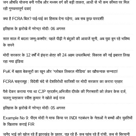
जन औषधि योजना बनी गरीब और मध्यम वर्ग की बड़ी ताकत, आधी से भी कम कीमत पर मिल
रही गुणवत्तापूर्ण दवाएं
क्या है FCRA बिल? पाई-पाई का हिसाब देना पड़ेगा, अब सब कुछ पारदर्शी!
इतिहास के झरोखे में नरेन्द्र मोदीः 06 अगस्त
सात साल में बदला जम्मू-कश्मीर: पहले पीढ़ी ने बंदूकों की आवाजें सुनी, अब युवा बुन रहे भविष्य
के सपने
मोदी सरकार के 12 वर्षों में इंफ्रा क्षेत्र की 24 अहम उपलब्धियां: विकास की नई इबारत लिख
रहा नया इंडिया
PoK में बहता बेकसूरों का खून और ‘ग्लोबल लिबरल मीडिया’ का खौफनाक सन्नाटा!
FCRA चक्रव्यूह : विदेशी चंदे से देशविरोधी साजिशों पर मोदी सरकार का करारा प्रहार
पैसे देकर कराया गया था CJP प्रदर्शन,अभिजीत दीपके की गिरफ्तारी को लेकर केस दर्ज,
पालतू पत्रकार रवीश कुमार ने खोले कई राज
इतिहास के झरोखे में नरेन्द्र मोदीः 05 अगस्त
Example No 9: पीएम मोदी ने माफ किया पर INDI गठबंधन के नेताओं ने बच्चों और युवतियों
के खिलाफ कराई FIR
जुनैद भाई को खोज रहे हैं झारखंड के छात्र, पूछ रहे हैं- कब पहुंच रहे हैं रांची, कब से बिरयानी