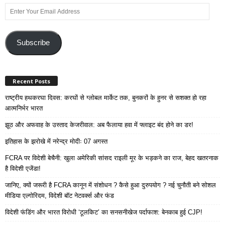
Enter
Your
Email
Address
Subscribe
Recent Posts
राष्ट्रीय हथकरघा दिवस: करघों से ग्लोबल मार्केट तक, बुनकरों के हुनर से सशक्त हो रहा
आत्मनिर्भर भारत
झूठ और अफवाह के उस्ताद केजरीवाल: अब फैलाया हवा में फ्लाइट बंद होने का डर!
इतिहास के झरोखे में नरेन्द्र मोदीः 07 अगस्त
FCRA पर विदेशी बेचैनी: खुला अमेरिकी सांसद राइली मूर के भड़कने का राज, बेहद खतरनाक
है विदेशी एजेंडा!
जानिए, क्यों जरूरी है FCRA कानून में संशोधन ? कैसे हुआ दुरुपयोग ? नई चुनौती बने सोशल
मीडिया एल्गोरिदम, विदेशी बॉट नेटवर्क्स और फंड
विदेशी फंडिंग और भारत विरोधी ‘टूलकिट’ का सनसनीखेज पर्दाफाश: बेनकाब हुई CJP!