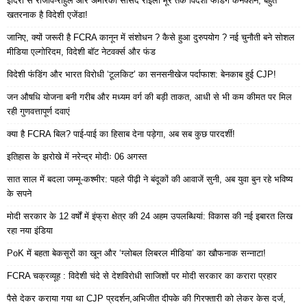
इंदिरा से राजीव-राहुल और अमेरिकी सांसद राइली मूर तक विदेशी फंडिंग कनेक्शन, बहुत
खतरनाक है विदेशी एजेंडा!
जानिए, क्यों जरूरी है FCRA कानून में संशोधन ? कैसे हुआ दुरुपयोग ? नई चुनौती बने सोशल
मीडिया एल्गोरिदम, विदेशी बॉट नेटवर्क्स और फंड
विदेशी फंडिंग और भारत विरोधी ‘टूलकिट’ का सनसनीखेज पर्दाफाश: बेनकाब हुई CJP!
जन औषधि योजना बनी गरीब और मध्यम वर्ग की बड़ी ताकत, आधी से भी कम कीमत पर मिल
रही गुणवत्तापूर्ण दवाएं
क्या है FCRA बिल? पाई-पाई का हिसाब देना पड़ेगा, अब सब कुछ पारदर्शी!
इतिहास के झरोखे में नरेन्द्र मोदीः 06 अगस्त
सात साल में बदला जम्मू-कश्मीर: पहले पीढ़ी ने बंदूकों की आवाजें सुनी, अब युवा बुन रहे भविष्य
के सपने
मोदी सरकार के 12 वर्षों में इंफ्रा क्षेत्र की 24 अहम उपलब्धियां: विकास की नई इबारत लिख
रहा नया इंडिया
PoK में बहता बेकसूरों का खून और ‘ग्लोबल लिबरल मीडिया’ का खौफनाक सन्नाटा!
FCRA चक्रव्यूह : विदेशी चंदे से देशविरोधी साजिशों पर मोदी सरकार का करारा प्रहार
पैसे देकर कराया गया था CJP प्रदर्शन,अभिजीत दीपके की गिरफ्तारी को लेकर केस दर्ज,