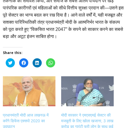
तकनीक का समावेश किया, और समाज के सबसे अंतिम पायदान पर खड़े
पारंपरिक कारीगरों एवं महिलाओं को सीधे वित्तीय सुरक्षा प्रदान की—उसने इस
पूरे सेक्टर का भाग्य बदल कर रख दिया है। आने वाले वर्षों में, यही मजबूत और
सशक्त पारिस्थितिकी तंत्र प्रधानमंत्री मोदी के आत्मनिर्भर भारत के संकल्प
को पूरा करते हुए “विकसित भारत 2047” के सपने को साकार करने का सबसे
बड़ा और अटूट इंजन साबित होगा।
Share this:
Click
Click
Click
Click
to
to
to
to
share
share
share
share
on
on
on
on
Twitter
Facebook
LinkedIn
WhatsApp
(Opens
(Opens
(Opens
(Opens
in
in
in
in
new
new
new
new
window)
window)
window)
window)
प्रधानमंत्री मोदी आज लखनऊ में
मोदी सरकार ने एमएसएमई सेक्टर की
करेंगे डिफेंस एक्सपो 2020 का
मजबूती के लिए खोला खजाना, 3 लाख
उद्घाटन
करोड़ का गारंटी फ्री लोन के साथ कई