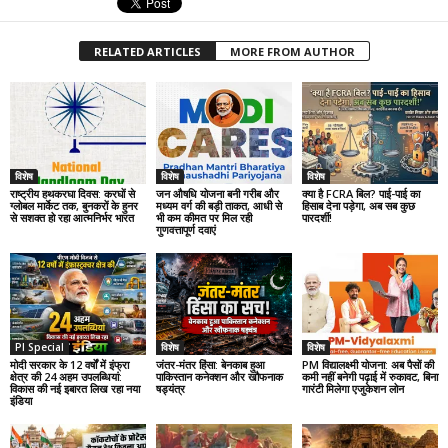
RELATED ARTICLES
MORE FROM AUTHOR
विशेष
विशेष
विशेष
राष्ट्रीय हथकरघा दिवस: करघों से
जन औषधि योजना बनी गरीब और
क्या है FCRA बिल? पाई-पाई का
ग्लोबल मार्केट तक, बुनकरों के हुनर
मध्यम वर्ग की बड़ी ताकत, आधी से
हिसाब देना पड़ेगा, अब सब कुछ
से सशक्त हो रहा आत्मनिर्भर भारत
भी कम कीमत पर मिल रही
पारदर्शी!
गुणवत्तापूर्ण दवाएं
PI Special
विशेष
विशेष
मोदी सरकार के 12 वर्षों में इंफ्रा
जंतर-मंतर हिंसा: बेनकाब हुआ
PM विद्यालक्ष्मी योजना: अब पैसों की
क्षेत्र की 24 अहम उपलब्धियां:
पाकिस्तान कनेक्शन और खौफनाक
कमी नहीं बनेगी पढ़ाई में रुकावट, बिना
विकास की नई इबारत लिख रहा नया
षड्यंत्र
गारंटी मिलेगा एजुकेशन लोन
इंडिया