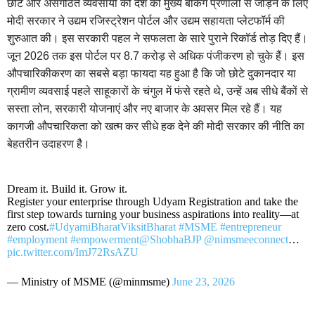
छोटे और असंगठित व्यवसायों को देश की मुख्य बैंकिंग प्रणाली से जोड़ने के लिए
मोदी सरकार ने उद्यम रजिस्ट्रेशन पोर्टल और उद्यम सहायता प्लेटफॉर्म की
शुरुआत की। इस सरकारी पहल ने सफलता के सारे पुराने रिकॉर्ड तोड़ दिए हैं।
जून 2026 तक इस पोर्टल पर 8.7 करोड़ से अधिक पंजीकरण हो चुके हैं। इस
औपचारिकीकरण का सबसे बड़ा फायदा यह हुआ है कि जो छोटे दुकानदार या
ग्रामीण व्यवसाई पहले साहूकारों के चंगुल में फंसे रहते थे, उन्हें अब सीधे बैंकों से
सस्ता लोन, सरकारी योजनाएं और नए बाजार के अवसर मिल रहे हैं। यह
कागजी औपचारिकता को खत्म कर सीधे हक देने की मोदी सरकार की नीति का
बेहतरीन उदाहरण है।
Dream it. Build it. Grow it.
Register your enterprise through Udyam Registration and take the
first step towards turning your business aspirations into reality—at
zero cost.
#UdyamiBharatViksitBharat
#MSME
#entrepreneur
#employment
#empowerment
@ShobhaBJP
@nimsmeeconnect
…
pic.twitter.com/ImJ72RsAZU
— Ministry of MSME (@minmsme)
June 23, 2026