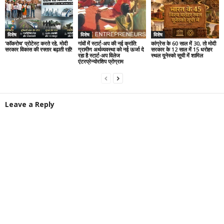
विशेष
विशेष
विशेष
‘कॉकरोच’ प्रोटेस्ट करते रहे, मोदी
गांवों में स्टार्ट-अप की नई क्रांति:
कांग्रेस के 60 साल में 30, तो मोदी
सरकार विकास की रफ्तार बढ़ाती रही!
ग्रामीण अर्थव्यवस्था को नई ऊर्जा दे
सरकार के 12 साल में 15 धरोहर
रहा है स्टार्ट-अप विलेज
स्थल यूनेस्को सूची में शामिल
एंटरप्रेन्योरशिप प्रोग्राम
Leave a Reply