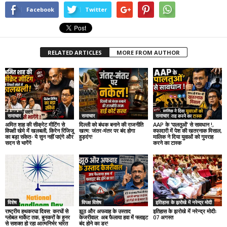
Facebook
Twitter
RELATED ARTICLES
MORE FROM AUTHOR
समाचार
समाचार
समाचार
अमित शाह की सीक्रेट मीटिंग से
दिल्ली को बंधक बनाने की राजनीति
AAP के ‘पालतुओं’ से सावधान !,
विपक्षी खेमे में खलबली, किरेन रिजिजू
खत्म: जंतर-मंतर पर बंद होगा
वफादारी में पेश की खतरनाक मिसाल,
का बड़ा संकेत- ये सुन नहीं पाएंगे और
हुड़दंग!
मालिक ने दिया युवाओं को गुमराह
सदन से भागेंगे
करने का टास्क
विशेष
विपक्ष विशेष
इतिहास के झरोखे में नरेन्द्र मोदी
राष्ट्रीय हथकरघा दिवस: करघों से
झूठ और अफवाह के उस्ताद
इतिहास के झरोखे में नरेन्द्र मोदीः
ग्लोबल मार्केट तक, बुनकरों के हुनर
केजरीवाल: अब फैलाया हवा में फ्लाइट
07 अगस्त
से सशक्त हो रहा आत्मनिर्भर भारत
बंद होने का डर!