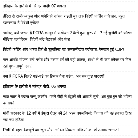
इतिहास के झरोखे में नरेन्द्र मोदीः 07 अगस्त
इंदिरा से राजीव-राहुल और अमेरिकी सांसद राइली मूर तक विदेशी फंडिंग कनेक्शन, बहुत
खतरनाक है विदेशी एजेंडा!
जानिए, क्यों जरूरी है FCRA कानून में संशोधन ? कैसे हुआ दुरुपयोग ? नई चुनौती बने सोशल
मीडिया एल्गोरिदम, विदेशी बॉट नेटवर्क्स और फंड
विदेशी फंडिंग और भारत विरोधी ‘टूलकिट’ का सनसनीखेज पर्दाफाश: बेनकाब हुई CJP!
जन औषधि योजना बनी गरीब और मध्यम वर्ग की बड़ी ताकत, आधी से भी कम कीमत पर मिल
रही गुणवत्तापूर्ण दवाएं
क्या है FCRA बिल? पाई-पाई का हिसाब देना पड़ेगा, अब सब कुछ पारदर्शी!
इतिहास के झरोखे में नरेन्द्र मोदीः 06 अगस्त
सात साल में बदला जम्मू-कश्मीर: पहले पीढ़ी ने बंदूकों की आवाजें सुनी, अब युवा बुन रहे भविष्य
के सपने
मोदी सरकार के 12 वर्षों में इंफ्रा क्षेत्र की 24 अहम उपलब्धियां: विकास की नई इबारत लिख
रहा नया इंडिया
PoK में बहता बेकसूरों का खून और ‘ग्लोबल लिबरल मीडिया’ का खौफनाक सन्नाटा!