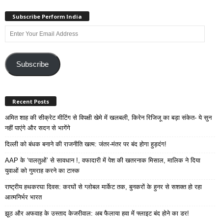
Subscribe Perform India
Enter
Your
Email
Address
Subscribe
Recent Posts
अमित शाह की सीक्रेट मीटिंग से विपक्षी खेमे में खलबली, किरेन रिजिजू का बड़ा संकेत- ये सुन
नहीं पाएंगे और सदन से भागेंगे
दिल्ली को बंधक बनाने की राजनीति खत्म: जंतर-मंतर पर बंद होगा हुड़दंग!
AAP के ‘पालतुओं’ से सावधान !, वफादारी में पेश की खतरनाक मिसाल, मालिक ने दिया
युवाओं को गुमराह करने का टास्क
राष्ट्रीय हथकरघा दिवस: करघों से ग्लोबल मार्केट तक, बुनकरों के हुनर से सशक्त हो रहा
आत्मनिर्भर भारत
झूठ और अफवाह के उस्ताद केजरीवाल: अब फैलाया हवा में फ्लाइट बंद होने का डर!