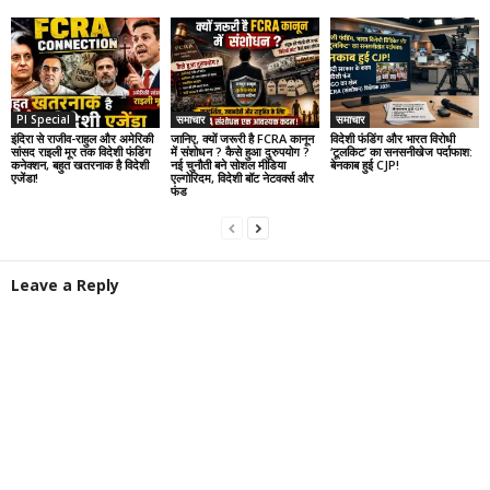
PI Special
समाचार
समाचार
इंदिरा से राजीव-राहुल और अमेरिकी
जानिए, क्यों जरूरी है FCRA कानून
विदेशी फंडिंग और भारत विरोधी
सांसद राइली मूर तक विदेशी फंडिंग
में संशोधन ? कैसे हुआ दुरुपयोग ?
‘टूलकिट’ का सनसनीखेज पर्दाफाश:
कनेक्शन, बहुत खतरनाक है विदेशी
नई चुनौती बने सोशल मीडिया
बेनकाब हुई CJP!
एजेंडा!
एल्गोरिदम, विदेशी बॉट नेटवर्क्स और
फंड
Leave a Reply