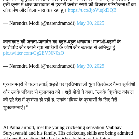
इसी क्रम में आज काराकाट से हजारों करोड़ रुपये की विकास परियोजनाओं का
लोकार्पण और शिलान्यास कर रहा हूं।
https://t.co/JjoVuqkDQB
— Narendra Modi (@narendramodi)
May 30, 2025
काराकाट की जनता-जनार्दन का बहुत-बहुत धन्यवाद! माताओं-बहनों के
आशीर्वाद और अपने युवा साथियों के जोश और उत्साह से अभिभूत हूं।
pic.twitter.com/Cg2EVNN0zO
— Narendra Modi (@narendramodi)
May 30, 2025
प्रधानमंत्री ने पटना हवाई अड्डे पर प्रतिभाशाली युवा क्रिकेटर वैभव सूर्यवंशी
और उनके परिवार से मुलाकात की। श्री मोदी ने कहा, “उनके क्रिकेट कौशल
की पूरे देश में प्रशंसा हो रही है, उनके भविष्य के प्रयासों के लिए मेरी
शुभकामनाएं।”
At Patna airport, met the young cricketing sensation Vaibhav
Suryavanshi and his family. His cricketing skills are being admired
all over the nation! My best wishes to him for his future