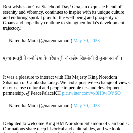
Best wishes on Goa Statehood Day! Goa, an exquisite blend of
serenity and vibrancy, continues to inspire with its unique culture
and enduring spirit. I pray for the well-being and prosperity of
Goans and hope they continue to strengthen India’s development
trajectory.
— Narendra Modi (@narendramodi)
May 30, 2023
प्रधानमंत्री ने कंबोडिया के नरेश श्री नोरोडोम सिहमोनी से मुलाकात की।
It was a pleasure to interact with His Majesty King Norodom
Sihamoni of Cambodia today. We had a positive exchange of views
on our close cultural and people to people ties and development
partnership. @PeacePalaceKH
pic.twitter.com/vx8H8wOYSO
— Narendra Modi (@narendramodi)
May 30, 2023
Delighted to welcome King HM Norodom Sihamoni of Cambodia.
Our nations share deep historical and cultural ties, and we look