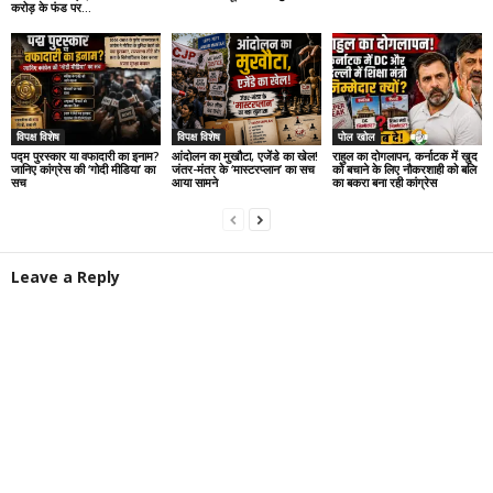
करोड़ के फंड पर...
विपक्ष विशेष
विपक्ष विशेष
पोल खोल
पद्म पुरस्कार या वफादारी का इनाम?
आंदोलन का मुखौटा, एजेंडे का खेल!
राहुल का दोगलापन, कर्नाटक में खुद
जानिए कांग्रेस की ‘गोदी मीडिया’ का
जंतर-मंतर के ‘मास्टरप्लान’ का सच
को बचाने के लिए नौकरशाही को बलि
सच
आया सामने
का बकरा बना रही कांग्रेस
Leave a Reply