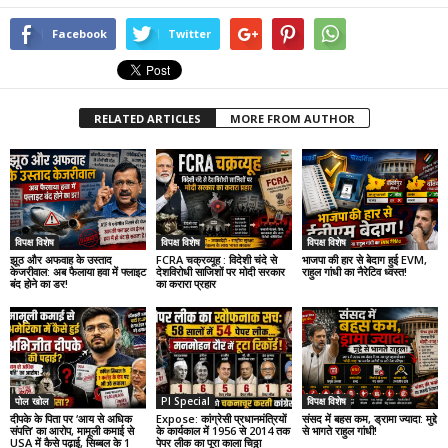
Facebook
Twitter
RELATED ARTICLES
MORE FROM AUTHOR
विपक्ष विशेष
विपक्ष विशेष
विपक्ष विशेष
झूठ और अफवाह के उस्ताद
FCRA चक्रव्यूह : विदेशी चंदे से
भाजपा की हार से बेदाग हुई EVM,
केजरीवाल: अब फैलाया हवा में फ्लाइट
देशविरोधी साजिशों पर मोदी सरकार
राहुल गांधी का नैरेटिव ध्वस्त!
बंद होने का डर!
का करारा प्रहार
पोल खोल
PI Special
विपक्ष विशेष
दीपके के पिता पर ‘आय से अधिक
Expose: कांग्रेसी प्रधानमंत्रियों
संसद में बहस कम, ड्रामा ज्यादा: मुद्दे
संपत्ति’ का आरोप, मामूली कमाई से
के कार्यकाल में 1956 से 2014 तक
से भागते राहुल गांधी!
USA में कैसे पढ़ाई, सिब्बल के 1
पेपर लीक का पूरा काला चिठ्ठा