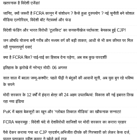
खतरनाक है विदेशी एजेंडा!
जानिए, क्यों जरूरी है FCRA कानून में संशोधन ? कैसे हुआ दुरुपयोग ? नई चुनौती बने सोशल
मीडिया एल्गोरिदम, विदेशी बॉट नेटवर्क्स और फंड
विदेशी फंडिंग और भारत विरोधी ‘टूलकिट’ का सनसनीखेज पर्दाफाश: बेनकाब हुई CJP!
जन औषधि योजना बनी गरीब और मध्यम वर्ग की बड़ी ताकत, आधी से भी कम कीमत पर मिल
रही गुणवत्तापूर्ण दवाएं
क्या है FCRA बिल? पाई-पाई का हिसाब देना पड़ेगा, अब सब कुछ पारदर्शी!
इतिहास के झरोखे में नरेन्द्र मोदीः 06 अगस्त
सात साल में बदला जम्मू-कश्मीर: पहले पीढ़ी ने बंदूकों की आवाजें सुनी, अब युवा बुन रहे भविष्य
के सपने
मोदी सरकार के 12 वर्षों में इंफ्रा क्षेत्र की 24 अहम उपलब्धियां: विकास की नई इबारत लिख
रहा नया इंडिया
PoK में बहता बेकसूरों का खून और ‘ग्लोबल लिबरल मीडिया’ का खौफनाक सन्नाटा!
FCRA चक्रव्यूह : विदेशी चंदे से देशविरोधी साजिशों पर मोदी सरकार का करारा प्रहार
पैसे देकर कराया गया था CJP प्रदर्शन,अभिजीत दीपके की गिरफ्तारी को लेकर केस दर्ज,
पालतू पत्रकार रवीश कुमार ने खोले कई राज