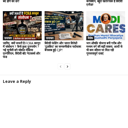
बंद होने का डर!
कनेक्शन, बहुत खतरनाक है विदेशी
एजेंडा!
समाचार
समाचार
विशेष
जानिए, क्यों जरूरी है FCRA कानून
विदेशी फंडिंग और भारत विरोधी
जन औषधि योजना बनी गरीब और
में संशोधन ? कैसे हुआ दुरुपयोग ?
‘टूलकिट’ का सनसनीखेज पर्दाफाश:
मध्यम वर्ग की बड़ी ताकत, आधी से
नई चुनौती बने सोशल मीडिया
बेनकाब हुई CJP!
भी कम कीमत पर मिल रही
एल्गोरिदम, विदेशी बॉट नेटवर्क्स और
गुणवत्तापूर्ण दवाएं
फंड
Leave a Reply