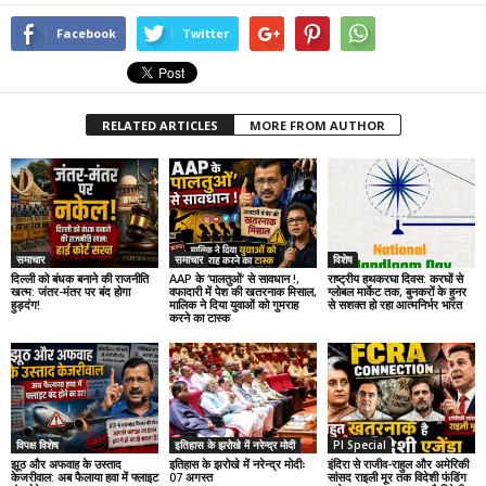
Facebook
Twitter
RELATED ARTICLES
MORE FROM AUTHOR
समाचार
समाचार
विशेष
दिल्ली को बंधक बनाने की राजनीति
AAP के ‘पालतुओं’ से सावधान !,
राष्ट्रीय हथकरघा दिवस: करघों से
खत्म: जंतर-मंतर पर बंद होगा
वफादारी में पेश की खतरनाक मिसाल,
ग्लोबल मार्केट तक, बुनकरों के हुनर
हुड़दंग!
मालिक ने दिया युवाओं को गुमराह
से सशक्त हो रहा आत्मनिर्भर भारत
करने का टास्क
विपक्ष विशेष
इतिहास के झरोखे में नरेन्द्र मोदी
PI Special
झूठ और अफवाह के उस्ताद
इतिहास के झरोखे में नरेन्द्र मोदीः
इंदिरा से राजीव-राहुल और अमेरिकी
केजरीवाल: अब फैलाया हवा में फ्लाइट
07 अगस्त
सांसद राइली मूर तक विदेशी फंडिंग