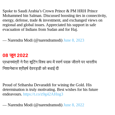
Spoke to Saudi Arabia’s Crown Prince & PM HRH Prince
Mohammed bin Salman. Discussed boosting ties in connectivity,
energy, defense, trade & investment, and exchanged views on
regional and global issues. Appreciated his support in safe
evacuation of Indians from Sudan and for Haj.
— Narendra Modi (@narendramodi)
June 8, 2023
08 जून 2022
प्रधानमंत्री ने पैरा शूटिंग विश्व कप में स्वर्ण पदक जीतने पर भारतीय
निशानेबाज श्रीहर्ष देवरड्डी को बधाई दी
Proud of Sriharsha Devaraddi for wining the Gold. His
determination is truly motivating. Best wishes for his future
endeavours.
https://t.co/z9g42AHng3
— Narendra Modi (@narendramodi)
June 8, 2022