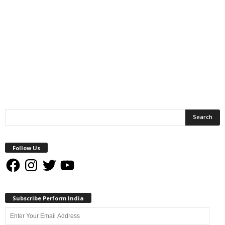
Follow Us
Facebook
Instagram
Twitter
YouTube
Subscribe Perform India
Enter
Your