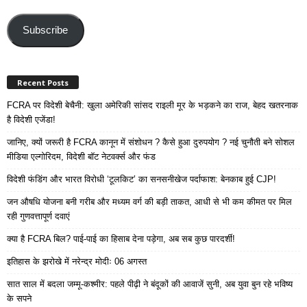
Email
Address
Subscribe
Recent Posts
FCRA पर विदेशी बेचैनी: खुला अमेरिकी सांसद राइली मूर के भड़कने का राज, बेहद खतरनाक
है विदेशी एजेंडा!
जानिए, क्यों जरूरी है FCRA कानून में संशोधन ? कैसे हुआ दुरुपयोग ? नई चुनौती बने सोशल
मीडिया एल्गोरिदम, विदेशी बॉट नेटवर्क्स और फंड
विदेशी फंडिंग और भारत विरोधी ‘टूलकिट’ का सनसनीखेज पर्दाफाश: बेनकाब हुई CJP!
जन औषधि योजना बनी गरीब और मध्यम वर्ग की बड़ी ताकत, आधी से भी कम कीमत पर मिल
रही गुणवत्तापूर्ण दवाएं
क्या है FCRA बिल? पाई-पाई का हिसाब देना पड़ेगा, अब सब कुछ पारदर्शी!
इतिहास के झरोखे में नरेन्द्र मोदीः 06 अगस्त
सात साल में बदला जम्मू-कश्मीर: पहले पीढ़ी ने बंदूकों की आवाजें सुनी, अब युवा बुन रहे भविष्य
के सपने