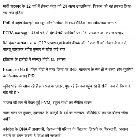
मोदी सरकार के 12 वर्षों में इंफ्रा क्षेत्र की 24 अहम उपलब्धियां: विकास की नई इबारत लिख
रहा नया इंडिया
PoK में बहता बेकसूरों का खून और ‘ग्लोबल लिबरल मीडिया’ का खौफनाक सन्नाटा!
FCRA चक्रव्यूह : विदेशी चंदे से देशविरोधी साजिशों पर मोदी सरकार का करारा प्रहार
पैसे देकर कराया गया था CJP प्रदर्शन,अभिजीत दीपके की गिरफ्तारी को लेकर केस दर्ज,
पालतू पत्रकार रवीश कुमार ने खोले कई राज
इतिहास के झरोखे में नरेन्द्र मोदीः 05 अगस्त
Example No 9: पीएम मोदी ने माफ किया पर INDI गठबंधन के नेताओं ने बच्चों और युवतियों
के खिलाफ कराई FIR
जुनैद भाई को खोज रहे हैं झारखंड के छात्र, पूछ रहे हैं- कब पहुंच रहे हैं रांची, कब से बिरयानी
बांट रहे हैं ?
भाजपा की हार से बेदाग हुई EVM, राहुल गांधी का नैरेटिव ध्वस्त!
जंतर-मंतर पर हुंकार, झारखंड के छात्रों के दर्द पर सन्नाटा: सेलिब्रिटी का यह दोहरा रवैया
क्यों?
कांग्रेस के DNA में तानाशाही, नेहरू-गांधी परिवार के खिलाफ लिखने पर गिरफ्तारी, आवाज
उठाने पर दमन करती हैं विपक्ष की सरकारें