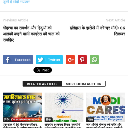
जुटी है मोदी सरकार
Previous Article
Next Article
गोहत्या का समर्थन और हिंदुओं को
इतिहास के झरोखे में नरेन्द्र मोदीः 06
आतंकी कहने वाली कांग्रेस की चाल को
सितम्बर
समझिए
Facebook
Twitter
RELATED ARTICLES
MORE FROM AUTHOR
विशेष
विशेष
विशेष
एक साल में 10 विध्वंसक परीक्षण:
राष्ट्रीय हथकरघा दिवस: करघों से
जन औषधि योजना बनी गरीब और
मोदी सरकार के ‘अभेद्य रक्षा चक्र’ से
ग्लोबल मार्केट तक, बुनकरों के हुनर
मध्यम वर्ग की बड़ी ताकत, आधी से