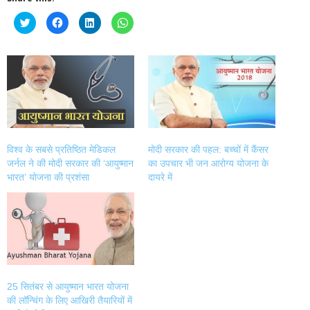
Click
Click
Click
Click
to
to
to
to
share
share
share
share
on
on
on
on
Twitter
Facebook
LinkedIn
WhatsApp
(Opens
(Opens
(Opens
(Opens
in
in
in
in
new
new
new
new
window)
window)
window)
window)
विश्व के सबसे प्रतिष्ठित मेडिकल
मोदी सरकार की पहल: बच्‍चों में कैंसर
जर्नल ने की मोदी सरकार की ‘आयुष्मान
का उपचार भी जन आरोग्‍य योजना के
भारत’ योजना की प्रशंसा
दायरे में
25 सितंबर से आयुष्मान भारत योजना
की लॉन्चिंग के लिए आखिरी तैयारियों में