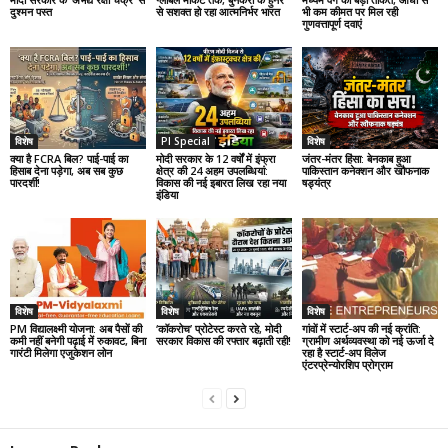
दुश्मन पस्त
से सशक्त हो रहा आत्मनिर्भर भारत
भी कम कीमत पर मिल रही
गुणवत्तापूर्ण दवाएं
विशेष
PI Special
विशेष
क्या है FCRA बिल? पाई-पाई का
मोदी सरकार के 12 वर्षों में इंफ्रा
जंतर-मंतर हिंसा: बेनकाब हुआ
हिसाब देना पड़ेगा, अब सब कुछ
क्षेत्र की 24 अहम उपलब्धियां:
पाकिस्तान कनेक्शन और खौफनाक
पारदर्शी!
विकास की नई इबारत लिख रहा नया
षड्यंत्र
इंडिया
विशेष
विशेष
विशेष
PM विद्यालक्ष्मी योजना: अब पैसों की
‘कॉकरोच’ प्रोटेस्ट करते रहे, मोदी
गांवों में स्टार्ट-अप की नई क्रांति:
कमी नहीं बनेगी पढ़ाई में रुकावट, बिना
सरकार विकास की रफ्तार बढ़ाती रही!
ग्रामीण अर्थव्यवस्था को नई ऊर्जा दे
गारंटी मिलेगा एजुकेशन लोन
रहा है स्टार्ट-अप विलेज
एंटरप्रेन्योरशिप प्रोग्राम