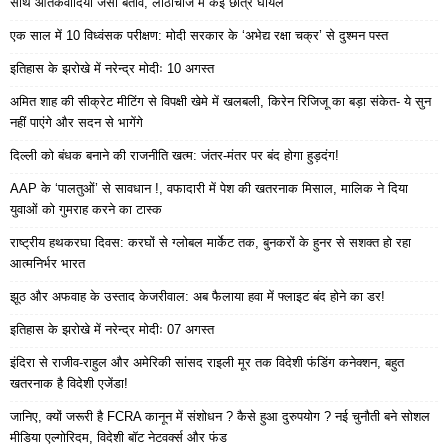
साथ आतंकवादियों जैसा बर्ताव, लाठीचार्ज में कई छात्र घायल
एक साल में 10 विध्वंसक परीक्षण: मोदी सरकार के ‘अभेद्य रक्षा चक्र’ से दुश्मन पस्त
इतिहास के झरोखे में नरेन्द्र मोदीः 10 अगस्त
अमित शाह की सीक्रेट मीटिंग से विपक्षी खेमे में खलबली, किरेन रिजिजू का बड़ा संकेत- ये सुन
नहीं पाएंगे और सदन से भागेंगे
दिल्ली को बंधक बनाने की राजनीति खत्म: जंतर-मंतर पर बंद होगा हुड़दंग!
AAP के ‘पालतुओं’ से सावधान !, वफादारी में पेश की खतरनाक मिसाल, मालिक ने दिया
युवाओं को गुमराह करने का टास्क
राष्ट्रीय हथकरघा दिवस: करघों से ग्लोबल मार्केट तक, बुनकरों के हुनर से सशक्त हो रहा
आत्मनिर्भर भारत
झूठ और अफवाह के उस्ताद केजरीवाल: अब फैलाया हवा में फ्लाइट बंद होने का डर!
इतिहास के झरोखे में नरेन्द्र मोदीः 07 अगस्त
इंदिरा से राजीव-राहुल और अमेरिकी सांसद राइली मूर तक विदेशी फंडिंग कनेक्शन, बहुत
खतरनाक है विदेशी एजेंडा!
जानिए, क्यों जरूरी है FCRA कानून में संशोधन ? कैसे हुआ दुरुपयोग ? नई चुनौती बने सोशल
मीडिया एल्गोरिदम, विदेशी बॉट नेटवर्क्स और फंड