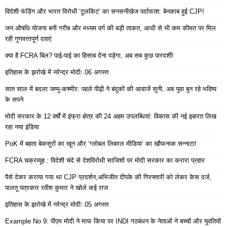
विदेशी फंडिंग और भारत विरोधी ‘टूलकिट’ का सनसनीखेज पर्दाफाश: बेनकाब हुई CJP!
जन औषधि योजना बनी गरीब और मध्यम वर्ग की बड़ी ताकत, आधी से भी कम कीमत पर मिल
रही गुणवत्तापूर्ण दवाएं
क्या है FCRA बिल? पाई-पाई का हिसाब देना पड़ेगा, अब सब कुछ पारदर्शी!
इतिहास के झरोखे में नरेन्द्र मोदीः 06 अगस्त
सात साल में बदला जम्मू-कश्मीर: पहले पीढ़ी ने बंदूकों की आवाजें सुनी, अब युवा बुन रहे भविष्य
के सपने
मोदी सरकार के 12 वर्षों में इंफ्रा क्षेत्र की 24 अहम उपलब्धियां: विकास की नई इबारत लिख
रहा नया इंडिया
PoK में बहता बेकसूरों का खून और ‘ग्लोबल लिबरल मीडिया’ का खौफनाक सन्नाटा!
FCRA चक्रव्यूह : विदेशी चंदे से देशविरोधी साजिशों पर मोदी सरकार का करारा प्रहार
पैसे देकर कराया गया था CJP प्रदर्शन,अभिजीत दीपके की गिरफ्तारी को लेकर केस दर्ज,
पालतू पत्रकार रवीश कुमार ने खोले कई राज
इतिहास के झरोखे में नरेन्द्र मोदीः 05 अगस्त
Example No 9: पीएम मोदी ने माफ किया पर INDI गठबंधन के नेताओं ने बच्चों और युवतियों