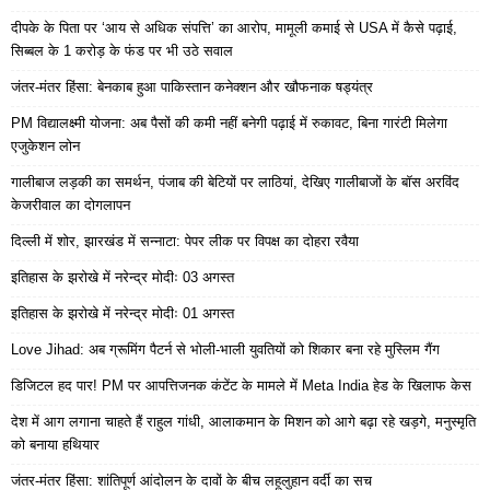
दीपके के पिता पर ‘आय से अधिक संपत्ति’ का आरोप, मामूली कमाई से USA में कैसे पढ़ाई,
सिब्बल के 1 करोड़ के फंड पर भी उठे सवाल
जंतर-मंतर हिंसा: बेनकाब हुआ पाकिस्तान कनेक्शन और खौफनाक षड्यंत्र
PM विद्यालक्ष्मी योजना: अब पैसों की कमी नहीं बनेगी पढ़ाई में रुकावट, बिना गारंटी मिलेगा
एजुकेशन लोन
गालीबाज लड़की का समर्थन, पंजाब की बेटियों पर लाठियां, देखिए गालीबाजों के बॉस अरविंद
केजरीवाल का दोगलापन
दिल्ली में शोर, झारखंड में सन्नाटा: पेपर लीक पर विपक्ष का दोहरा रवैया
इतिहास के झरोखे में नरेन्द्र मोदीः 03 अगस्त
इतिहास के झरोखे में नरेन्द्र मोदीः 01 अगस्त
Love Jihad: अब ग्रूमिंग पैटर्न से भोली-भाली युवतियों को शिकार बना रहे मुस्लिम गैंग
डिजिटल हद पार! PM पर आपत्तिजनक कंटेंट के मामले में Meta India हेड के खिलाफ केस
देश में आग लगाना चाहते हैं राहुल गांधी, आलाकमान के मिशन को आगे बढ़ा रहे खड़गे, मनुस्मृति
को बनाया हथियार
जंतर-मंतर हिंसा: शांतिपूर्ण आंदोलन के दावों के बीच लहूलुहान वर्दी का सच