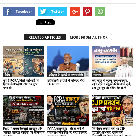
Facebook
Twitter
RELATED ARTICLES
MORE FROM AUTHOR
विशेष
इतिहास के झरोखे में नरेन्द्र मोदी
समाचार
क्या है FCRA बिल? पाई-पाई का
इतिहास के झरोखे में नरेन्द्र मोदीः
सात साल में बदला जम्मू-कश्मीर:
हिसाब देना पड़ेगा, अब सब कुछ
06 अगस्त
पहले पीढ़ी ने बंदूकों की आवाजें सुनी,
पारदर्शी!
अब युवा बुन रहे भविष्य के सपने
समाचार
विपक्ष विशेष
समाचार
PoK में बहता बेकसूरों का खून और
FCRA चक्रव्यूह : विदेशी चंदे से
पैसे देकर कराया गया था CJP
‘ग्लोबल लिबरल मीडिया’ का खौफनाक
देशविरोधी साजिशों पर मोदी सरकार
प्रदर्शन,अभिजीत दीपके की
सन्नाटा!
का करारा प्रहार
गिरफ्तारी को लेकर केस दर्ज, पालतू