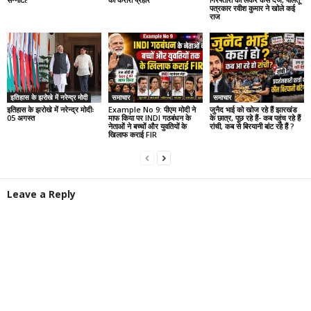
पत्रकार रवीश कुमार ने खोले कई
राज
इतिहास के झरोखे में नरेन्द्र मोदी
समाचार
समाचार
इतिहास के झरोखे में नरेन्द्र मोदीः
Example No 9: पीएम मोदी ने
जुनैद भाई को खोज रहे हैं झारखंड
05 अगस्त
माफ किया पर INDI गठबंधन के
के छात्र, पूछ रहे हैं- कब पहुंच रहे हैं
नेताओं ने बच्चों और युवतियों के
रांची, कब से बिरयानी बांट रहे हैं ?
खिलाफ कराई FIR
Leave a Reply