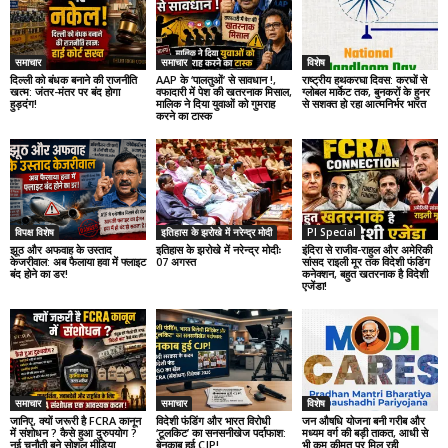
समाचार
समाचार
विशेष
दिल्ली को बंधक बनाने की राजनीति
AAP के ‘पालतुओं’ से सावधान !,
राष्ट्रीय हथकरघा दिवस: करघों से
खत्म: जंतर-मंतर पर बंद होगा
वफादारी में पेश की खतरनाक मिसाल,
ग्लोबल मार्केट तक, बुनकरों के हुनर
हुड़दंग!
मालिक ने दिया युवाओं को गुमराह
से सशक्त हो रहा आत्मनिर्भर भारत
करने का टास्क
विपक्ष विशेष
इतिहास के झरोखे में नरेन्द्र मोदी
PI Special
झूठ और अफवाह के उस्ताद
इतिहास के झरोखे में नरेन्द्र मोदीः
इंदिरा से राजीव-राहुल और अमेरिकी
केजरीवाल: अब फैलाया हवा में फ्लाइट
07 अगस्त
सांसद राइली मूर तक विदेशी फंडिंग
बंद होने का डर!
कनेक्शन, बहुत खतरनाक है विदेशी
एजेंडा!
समाचार
समाचार
विशेष
जानिए, क्यों जरूरी है FCRA कानून
विदेशी फंडिंग और भारत विरोधी
जन औषधि योजना बनी गरीब और
में संशोधन ? कैसे हुआ दुरुपयोग ?
‘टूलकिट’ का सनसनीखेज पर्दाफाश:
मध्यम वर्ग की बड़ी ताकत, आधी से
नई चुनौती बने सोशल मीडिया
बेनकाब हुई CJP!
भी कम कीमत पर मिल रही