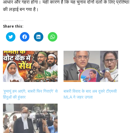
आधार और गहरा होगा। यही कारण है कि यह चुनाव दोनों दलों के लिए प्रतिष्ठा
की लड़ाई बन गया है।
Share this:
Click
Click
Click
Click
to
to
to
to
share
share
share
share
on
on
on
on
Twitter
Facebook
LinkedIn
WhatsApp
(Opens
(Opens
(Opens
(Opens
in
in
in
in
new
new
new
new
window)
window)
window)
window)
‘हुमायूं हम आएंगे, बाबरी फिर गिराएंगे’ से
बाबरी विवाद के बाद अब दूसरे टीएमसी
हिंदुओं की हुंकार
MLA ने जहर उगला