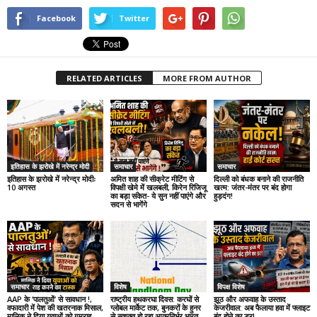
Facebook
Twitter
RELATED ARTICLES
MORE FROM AUTHOR
इतिहास के झरोखे में नरेन्द्र मोदी
समाचार
समाचार
इतिहास के झरोखे में नरेन्द्र मोदीः
अमित शाह की सीक्रेट मीटिंग से
दिल्ली को बंधक बनाने की राजनीति
10 अगस्त
विपक्षी खेमे में खलबली, किरेन रिजिजू
खत्म: जंतर-मंतर पर बंद होगा
का बड़ा संकेत- ये सुन नहीं पाएंगे और
हुड़दंग!
सदन से भागेंगे
समाचार
विशेष
विपक्ष विशेष
AAP के ‘पालतुओं’ से सावधान !,
राष्ट्रीय हथकरघा दिवस: करघों से
झूठ और अफवाह के उस्ताद
वफादारी में पेश की खतरनाक मिसाल,
ग्लोबल मार्केट तक, बुनकरों के हुनर
केजरीवाल: अब फैलाया हवा में फ्लाइट
मालिक ने दिया युवाओं को गुमराह
से सशक्त हो रहा आत्मनिर्भर भारत
बंद होने का डर!