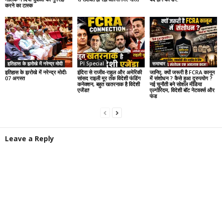
करने का टास्क
इतिहास के झरोखे में नरेन्द्र मोदी
PI Special
समाचार
इतिहास के झरोखे में नरेन्द्र मोदीः
इंदिरा से राजीव-राहुल और अमेरिकी
जानिए, क्यों जरूरी है FCRA कानून
07 अगस्त
सांसद राइली मूर तक विदेशी फंडिंग
में संशोधन ? कैसे हुआ दुरुपयोग ?
कनेक्शन, बहुत खतरनाक है विदेशी
नई चुनौती बने सोशल मीडिया
एजेंडा!
एल्गोरिदम, विदेशी बॉट नेटवर्क्स और
फंड
Leave a Reply