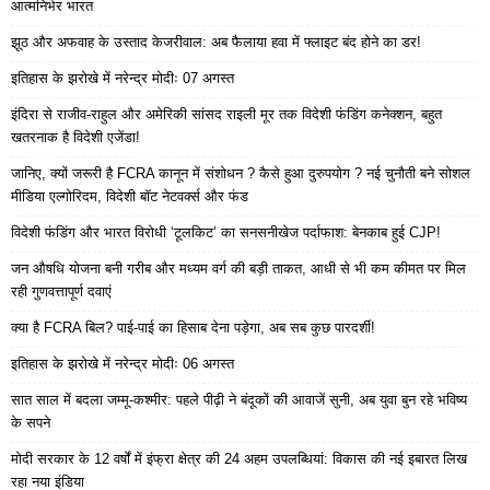
आत्मनिर्भर भारत
झूठ और अफवाह के उस्ताद केजरीवाल: अब फैलाया हवा में फ्लाइट बंद होने का डर!
इतिहास के झरोखे में नरेन्द्र मोदीः 07 अगस्त
इंदिरा से राजीव-राहुल और अमेरिकी सांसद राइली मूर तक विदेशी फंडिंग कनेक्शन, बहुत
खतरनाक है विदेशी एजेंडा!
जानिए, क्यों जरूरी है FCRA कानून में संशोधन ? कैसे हुआ दुरुपयोग ? नई चुनौती बने सोशल
मीडिया एल्गोरिदम, विदेशी बॉट नेटवर्क्स और फंड
विदेशी फंडिंग और भारत विरोधी ‘टूलकिट’ का सनसनीखेज पर्दाफाश: बेनकाब हुई CJP!
जन औषधि योजना बनी गरीब और मध्यम वर्ग की बड़ी ताकत, आधी से भी कम कीमत पर मिल
रही गुणवत्तापूर्ण दवाएं
क्या है FCRA बिल? पाई-पाई का हिसाब देना पड़ेगा, अब सब कुछ पारदर्शी!
इतिहास के झरोखे में नरेन्द्र मोदीः 06 अगस्त
सात साल में बदला जम्मू-कश्मीर: पहले पीढ़ी ने बंदूकों की आवाजें सुनी, अब युवा बुन रहे भविष्य
के सपने
मोदी सरकार के 12 वर्षों में इंफ्रा क्षेत्र की 24 अहम उपलब्धियां: विकास की नई इबारत लिख
रहा नया इंडिया