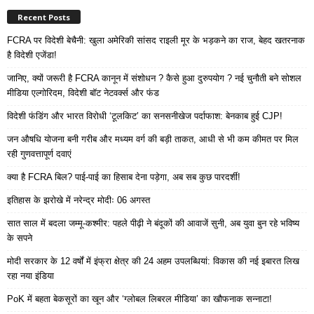
Recent Posts
FCRA पर विदेशी बेचैनी: खुला अमेरिकी सांसद राइली मूर के भड़कने का राज, बेहद खतरनाक
है विदेशी एजेंडा!
जानिए, क्यों जरूरी है FCRA कानून में संशोधन ? कैसे हुआ दुरुपयोग ? नई चुनौती बने सोशल
मीडिया एल्गोरिदम, विदेशी बॉट नेटवर्क्स और फंड
विदेशी फंडिंग और भारत विरोधी ‘टूलकिट’ का सनसनीखेज पर्दाफाश: बेनकाब हुई CJP!
जन औषधि योजना बनी गरीब और मध्यम वर्ग की बड़ी ताकत, आधी से भी कम कीमत पर मिल
रही गुणवत्तापूर्ण दवाएं
क्या है FCRA बिल? पाई-पाई का हिसाब देना पड़ेगा, अब सब कुछ पारदर्शी!
इतिहास के झरोखे में नरेन्द्र मोदीः 06 अगस्त
सात साल में बदला जम्मू-कश्मीर: पहले पीढ़ी ने बंदूकों की आवाजें सुनी, अब युवा बुन रहे भविष्य
के सपने
मोदी सरकार के 12 वर्षों में इंफ्रा क्षेत्र की 24 अहम उपलब्धियां: विकास की नई इबारत लिख
रहा नया इंडिया
PoK में बहता बेकसूरों का खून और ‘ग्लोबल लिबरल मीडिया’ का खौफनाक सन्नाटा!