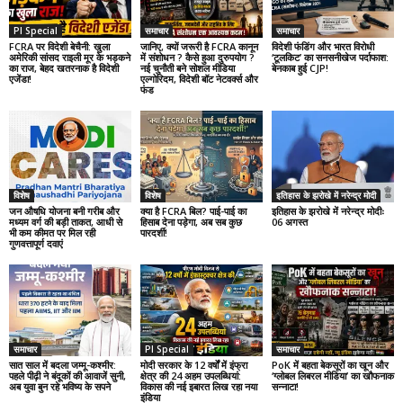
PI Special
समाचार
समाचार
FCRA पर विदेशी बेचैनी: खुला
जानिए, क्यों जरूरी है FCRA कानून
विदेशी फंडिंग और भारत विरोधी
अमेरिकी सांसद राइली मूर के भड़कने
में संशोधन ? कैसे हुआ दुरुपयोग ?
‘टूलकिट’ का सनसनीखेज पर्दाफाश:
का राज, बेहद खतरनाक है विदेशी
नई चुनौती बने सोशल मीडिया
बेनकाब हुई CJP!
एजेंडा!
एल्गोरिदम, विदेशी बॉट नेटवर्क्स और
फंड
विशेष
विशेष
इतिहास के झरोखे में नरेन्द्र मोदी
जन औषधि योजना बनी गरीब और
क्या है FCRA बिल? पाई-पाई का
इतिहास के झरोखे में नरेन्द्र मोदीः
मध्यम वर्ग की बड़ी ताकत, आधी से
हिसाब देना पड़ेगा, अब सब कुछ
06 अगस्त
भी कम कीमत पर मिल रही
पारदर्शी!
गुणवत्तापूर्ण दवाएं
समाचार
PI Special
समाचार
सात साल में बदला जम्मू-कश्मीर:
मोदी सरकार के 12 वर्षों में इंफ्रा
PoK में बहता बेकसूरों का खून और
पहले पीढ़ी ने बंदूकों की आवाजें सुनी,
क्षेत्र की 24 अहम उपलब्धियां:
‘ग्लोबल लिबरल मीडिया’ का खौफनाक
अब युवा बुन रहे भविष्य के सपने
विकास की नई इबारत लिख रहा नया
सन्नाटा!
इंडिया