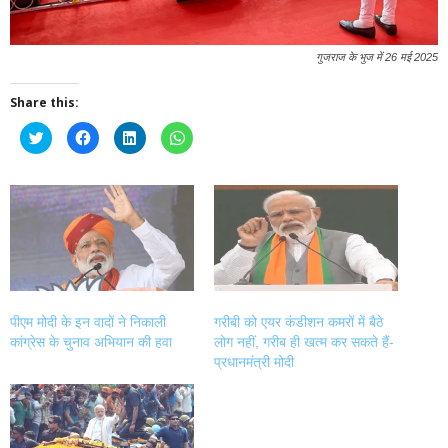
गुजराज के भुज में 26 मई 2025
Share this:
Click
Click
Click
Click
to
to
to
to
share
share
share
share
on
on
on
on
Twitter
Facebook
LinkedIn
WhatsApp
(Opens
(Opens
(Opens
(Opens
in
in
in
in
new
new
new
new
window)
window)
window)
window)
पीएम मोदी के इन वादों ने निकाली
गरीबी को एयर कंडीशन कमरों में बैठे
कांग्रेस के चुनाव अभियान की हवा
लोग नहीं, गरीब ही खत्म कर सकते हैं-
प्रधानमंत्री मोदी