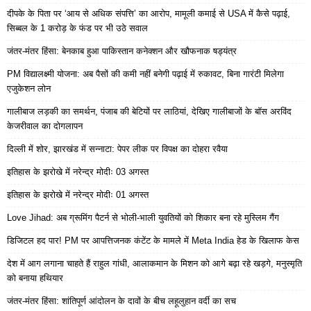
दीपके के पिता पर ‘आय से अधिक संपत्ति’ का आरोप, मामूली कमाई से USA में कैसे पढ़ाई,
सिब्बल के 1 करोड़ के फंड पर भी उठे सवाल
जंतर-मंतर हिंसा: बेनकाब हुआ पाकिस्तान कनेक्शन और खौफनाक षड्यंत्र
PM विद्यालक्ष्मी योजना: अब पैसों की कमी नहीं बनेगी पढ़ाई में रुकावट, बिना गारंटी मिलेगा
एजुकेशन लोन
गालीबाज लड़की का समर्थन, पंजाब की बेटियों पर लाठियां, देखिए गालीबाजों के बॉस अरविंद
केजरीवाल का दोगलापन
दिल्ली में शोर, झारखंड में सन्नाटा: पेपर लीक पर विपक्ष का दोहरा रवैया
इतिहास के झरोखे में नरेन्द्र मोदीः 03 अगस्त
इतिहास के झरोखे में नरेन्द्र मोदीः 01 अगस्त
Love Jihad: अब ग्रूमिंग पैटर्न से भोली-भाली युवतियों को शिकार बना रहे मुस्लिम गैंग
डिजिटल हद पार! PM पर आपत्तिजनक कंटेंट के मामले में Meta India हेड के खिलाफ केस
देश में आग लगाना चाहते हैं राहुल गांधी, आलाकमान के मिशन को आगे बढ़ा रहे खड़गे, मनुस्मृति
को बनाया हथियार
जंतर-मंतर हिंसा: शांतिपूर्ण आंदोलन के दावों के बीच लहूलुहान वर्दी का सच