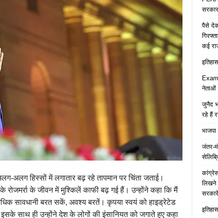
सरकार 
पैसे द
गिरफ्त
कई रा
इतिहास 
Examp
नेताओं
जुनैद भ
रहे हैं 
भाजपा 
जंतर-मं
सेलिब्र
कांग्र
के अलग-अलग हिस्सों में लगातार बढ़ रहे तापमान पर चिंता जताई।
लिखने 
े रोजमर्रा के जीवन में मुश्किलें काफी बढ़ गई हैं। उन्होंने कहा कि मैं
सरकारे
धिक सावधानी बरत सकें, अवश्य बरतें। कृपया स्वयं को हाइड्रेटेड
इतिहास 
सके साथ ही उन्होंने देश के लोगों की इंसानियत को जगाते हुए कहा