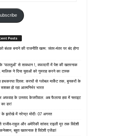
ss
ubscribe
cent Posts
 को बंधक बनाने की राजनीति खत्म: जंतर-मंतर पर बंद होगा
 ‘पालतुओं’ से सावधान !, वफादारी में पेश की खतरनाक
 मालिक ने दिया युवाओं को गुमराह करने का टास्क
रीय हथकरघा दिवस: करघों से ग्लोबल मार्केट तक, बुनकरों के
े सशक्त हो रहा आत्मनिर्भर भारत
 अफवाह के उस्ताद केजरीवाल: अब फैलाया हवा में फ्लाइट
ने का डर!
के झरोखे में नरेन्द्र मोदीः 07 अगस्त
 से राजीव-राहुल और अमेरिकी सांसद राइली मूर तक विदेशी
 कनेक्शन, बहुत खतरनाक है विदेशी एजेंडा!