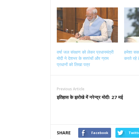
on
on
on
on
Twitter
Facebook
LinkedIn
WhatsApp
(Opens
(Opens
(Opens
(Opens
in
in
in
in
new
new
new
new
window)
window)
window)
window)
वर्षा जल संरक्षण को लेकर प्रधानमंत्री
हमेशा सका
मोदी ने देशभर के सरपंचों और ग्राम
करते रहे ह
प्रधानों को लिखा पत्र
Previous Article
इतिहास के झरोखे में नरेन्द्र मोदीः 27 मई
SHARE
Facebook
Twitt