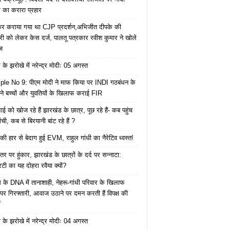
का करारा प्रहार
ेकर कराया गया था CJP प्रदर्शन,अभिजीत दीपके की
ारी को लेकर केस दर्ज, पालतू पत्रकार रवीश कुमार ने खोले
ज
के झरोखे में नरेन्द्र मोदीः 05 अगस्त
le No 9: पीएम मोदी ने माफ किया पर INDI गठबंधन के
 ने बच्चों और युवतियों के खिलाफ कराई FIR
ाई को खोज रहे हैं झारखंड के छात्र, पूछ रहे हैं- कब पहुंच
रांची, कब से बिरयानी बांट रहे हैं ?
की हार से बेदाग हुई EVM, राहुल गांधी का नैरेटिव ध्वस्त!
तर पर हुंकार, झारखंड के छात्रों के दर्द पर सन्नाटा:
िटी का यह दोहरा रवैया क्यों?
ेस के DNA में तानाशाही, नेहरू-गांधी परिवार के खिलाफ
पर गिरफ्तारी, आवाज उठाने पर दमन करती हैं विपक्ष की
ं
के झरोखे में नरेन्द्र मोदीः 04 अगस्त