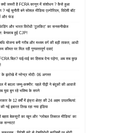
 क्यों जरूरी है FCRA कानून में संशोधन ? कैसे हुआ
ोग ? नई चुनौती बने सोशल मीडिया एल्गोरिदम, विदेशी बॉट
क्स और फंड
 फंडिंग और भारत विरोधी ‘टूलकिट’ का सनसनीखेज
ाश: बेनकाब हुई CJP!
ि योजना बनी गरीब और मध्यम वर्ग की बड़ी ताकत, आधी
कम कीमत पर मिल रही गुणवत्तापूर्ण दवाएं
ै FCRA बिल? पाई-पाई का हिसाब देना पड़ेगा, अब सब कुछ
!
के झरोखे में नरेन्द्र मोदीः 06 अगस्त
 में बदला जम्मू-कश्मीर: पहले पीढ़ी ने बंदूकों की आवाजें
ब युवा बुन रहे भविष्य के सपने
कार के 12 वर्षों में इंफ्रा क्षेत्र की 24 अहम उपलब्धियां:
की नई इबारत लिख रहा नया इंडिया
ं बहता बेकसूरों का खून और ‘ग्लोबल लिबरल मीडिया’ का
क सन्नाटा!
क्रव्यूह : विदेशी चंदे से देशविरोधी साजिशों पर मोदी