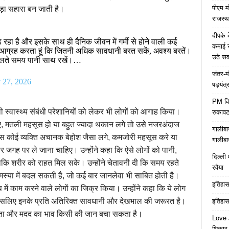
पीएम म
ड़ा सहारा बन जाती है।
राजस्थ
दीपके 
 रहा है और इसके साथ ही दैनिक जीवन में गर्मी से होने वाली कई
कमाई स
 से आग्रह करता हूं कि जितनी अधिक सावधानी बरत सकें, अवश्य बरतें।
उठे स
निकलते समय पानी साथ रखें।…
जंतर-म
 27, 2026
षड्यंत्
PM विद्
 वाली स्वास्थ्य संबंधी परेशानियों को लेकर भी लोगों को आगाह किया।
रुकावट
आए, मतली महसूस हो या बहुत ज्यादा थकान लगे तो उसे नजरअंदाज
गालीबा
स कोई व्यक्ति अचानक बेहोश जैसा लगे, कमजोरी महसूस करे या
गालीबा
ार जगह पर ले जाना चाहिए। उन्होंने कहा कि ऐसे लोगों को पानी,
दिल्ली 
कि शरीर को राहत मिल सके। उन्होंने चेतावनी दी कि समय रहते
रवैया
 समस्या में बदल सकती है, जो कई बार जानलेवा भी साबित होती है।
इतिहास 
 धूप में काम करने वाले लोगों का जिक्र किया। उन्होंने कहा कि ये लोग
हैं, इसलिए इनके प्रति अतिरिक्त सावधानी और देखभाल की जरूरत है।
इतिहास 
तर्कता और मदद का भाव किसी की जान बचा सकता है।
Love J
शिकार ब