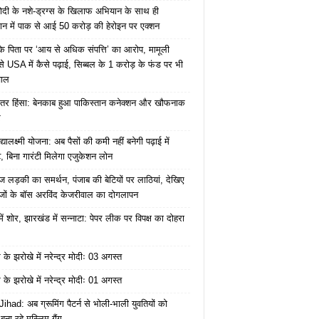
ोदी के नशे-ड्रग्स के खिलाफ अभियान के साथ ही
ान में पाक से आई 50 करोड़ की हेरोइन पर एक्शन
के पिता पर ‘आय से अधिक संपत्ति’ का आरोप, मामूली
े USA में कैसे पढ़ाई, सिब्बल के 1 करोड़ के फंड पर भी
वाल
ंतर हिंसा: बेनकाब हुआ पाकिस्तान कनेक्शन और खौफनाक
र
यालक्ष्मी योजना: अब पैसों की कमी नहीं बनेगी पढ़ाई में
, बिना गारंटी मिलेगा एजुकेशन लोन
ज लड़की का समर्थन, पंजाब की बेटियों पर लाठियां, देखिए
जों के बॉस अरविंद केजरीवाल का दोगलापन
में शोर, झारखंड में सन्नाटा: पेपर लीक पर विपक्ष का दोहरा
के झरोखे में नरेन्द्र मोदीः 03 अगस्त
के झरोखे में नरेन्द्र मोदीः 01 अगस्त
ihad: अब ग्रूमिंग पैटर्न से भोली-भाली युवतियों को
ना रहे मुस्लिम गैंग