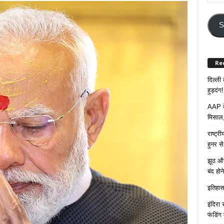
Your
Email
Addre
S
Re
दिल्ली
हुड़दंग!
AAP के
मिसाल,
राष्ट्
हुनर स
झूठ और
बंद हो
इतिहास 
इंदिरा
फंडिंग