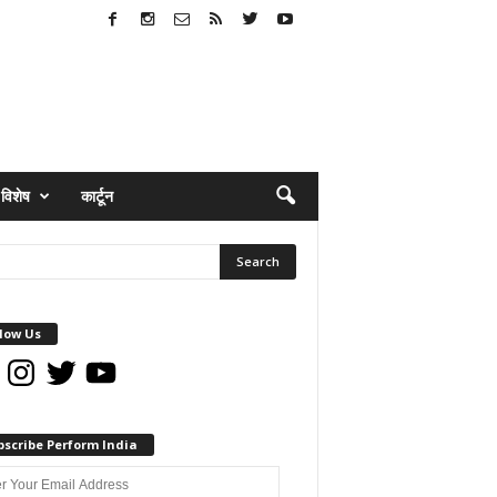
विशेष
कार्टून
low Us
book
Instagram
Twitter
YouTube
bscribe Perform India