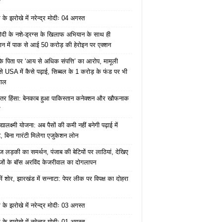
ं
के झरोखे में नरेन्द्र मोदीः 04 अगस्त
ोदी के नशे-ड्रग्स के खिलाफ अभियान के साथ ही
ान में पाक से आई 50 करोड़ की हेरोइन पर एक्शन
के पिता पर ‘आय से अधिक संपत्ति’ का आरोप, मामूली
े USA में कैसे पढ़ाई, सिब्बल के 1 करोड़ के फंड पर भी
वाल
ंतर हिंसा: बेनकाब हुआ पाकिस्तान कनेक्शन और खौफनाक
र
यालक्ष्मी योजना: अब पैसों की कमी नहीं बनेगी पढ़ाई में
, बिना गारंटी मिलेगा एजुकेशन लोन
ज लड़की का समर्थन, पंजाब की बेटियों पर लाठियां, देखिए
जों के बॉस अरविंद केजरीवाल का दोगलापन
में शोर, झारखंड में सन्नाटा: पेपर लीक पर विपक्ष का दोहरा
के झरोखे में नरेन्द्र मोदीः 03 अगस्त
के झरोखे में नरेन्द्र मोदीः 01 अगस्त