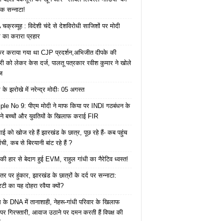
क सन्नाटा!
क्रव्यूह : विदेशी चंदे से देशविरोधी साजिशों पर मोदी
का करारा प्रहार
ेकर कराया गया था CJP प्रदर्शन,अभिजीत दीपके की
ारी को लेकर केस दर्ज, पालतू पत्रकार रवीश कुमार ने खोले
ज
के झरोखे में नरेन्द्र मोदीः 05 अगस्त
le No 9: पीएम मोदी ने माफ किया पर INDI गठबंधन के
 ने बच्चों और युवतियों के खिलाफ कराई FIR
ाई को खोज रहे हैं झारखंड के छात्र, पूछ रहे हैं- कब पहुंच
रांची, कब से बिरयानी बांट रहे हैं ?
की हार से बेदाग हुई EVM, राहुल गांधी का नैरेटिव ध्वस्त!
तर पर हुंकार, झारखंड के छात्रों के दर्द पर सन्नाटा:
िटी का यह दोहरा रवैया क्यों?
ेस के DNA में तानाशाही, नेहरू-गांधी परिवार के खिलाफ
पर गिरफ्तारी, आवाज उठाने पर दमन करती हैं विपक्ष की