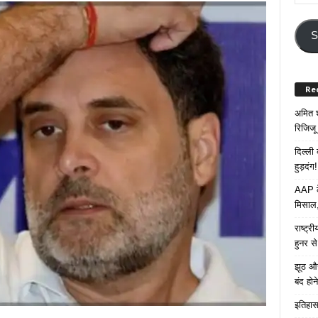
Your
Email
Addre
S
Re
अमित श
रिजिजू 
दिल्ली
हुड़दंग!
AAP के
मिसाल,
राष्ट्
हुनर स
झूठ और
बंद हो
इतिहास 