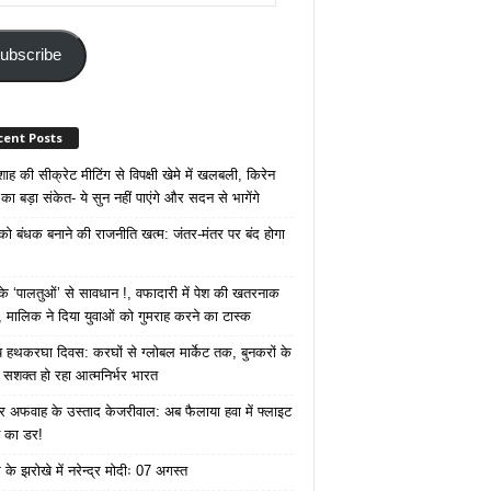
ss
ubscribe
cent Posts
ाह की सीक्रेट मीटिंग से विपक्षी खेमे में खलबली, किरेन
का बड़ा संकेत- ये सुन नहीं पाएंगे और सदन से भागेंगे
 को बंधक बनाने की राजनीति खत्म: जंतर-मंतर पर बंद होगा
 ‘पालतुओं’ से सावधान !, वफादारी में पेश की खतरनाक
 मालिक ने दिया युवाओं को गुमराह करने का टास्क
रीय हथकरघा दिवस: करघों से ग्लोबल मार्केट तक, बुनकरों के
े सशक्त हो रहा आत्मनिर्भर भारत
 अफवाह के उस्ताद केजरीवाल: अब फैलाया हवा में फ्लाइट
ने का डर!
के झरोखे में नरेन्द्र मोदीः 07 अगस्त