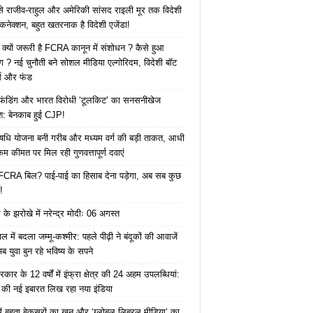
 से राजीव-राहुल और अमेरिकी सांसद राइली मूर तक विदेशी
 कनेक्शन, बहुत खतरनाक है विदेशी एजेंडा!
 क्यों जरूरी है FCRA कानून में संशोधन ? कैसे हुआ
ोग ? नई चुनौती बने सोशल मीडिया एल्गोरिदम, विदेशी बॉट
क्स और फंड
 फंडिंग और भारत विरोधी ‘टूलकिट’ का सनसनीखेज
ाश: बेनकाब हुई CJP!
ि योजना बनी गरीब और मध्यम वर्ग की बड़ी ताकत, आधी
कम कीमत पर मिल रही गुणवत्तापूर्ण दवाएं
ै FCRA बिल? पाई-पाई का हिसाब देना पड़ेगा, अब सब कुछ
!
के झरोखे में नरेन्द्र मोदीः 06 अगस्त
 में बदला जम्मू-कश्मीर: पहले पीढ़ी ने बंदूकों की आवाजें
ब युवा बुन रहे भविष्य के सपने
कार के 12 वर्षों में इंफ्रा क्षेत्र की 24 अहम उपलब्धियां:
की नई इबारत लिख रहा नया इंडिया
ं बहता बेकसूरों का खून और ‘ग्लोबल लिबरल मीडिया’ का