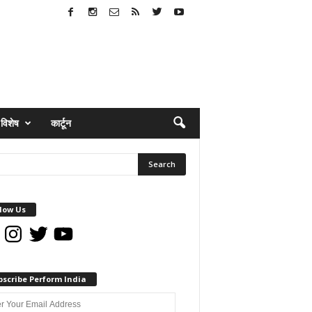
विशेष
कार्टून
low Us
book
Instagram
Twitter
YouTube
bscribe Perform India