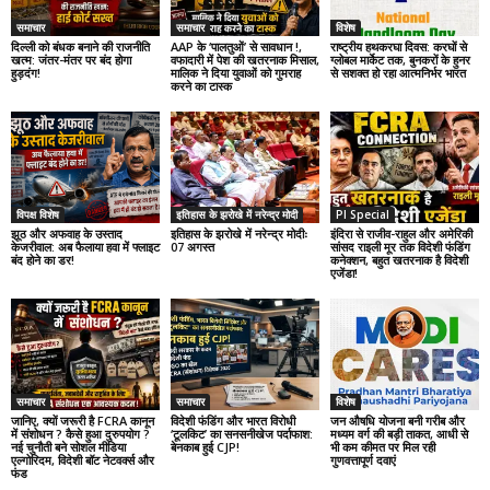
समाचार
समाचार
विशेष
दिल्ली को बंधक बनाने की राजनीति
AAP के ‘पालतुओं’ से सावधान !,
राष्ट्रीय हथकरघा दिवस: करघों से
खत्म: जंतर-मंतर पर बंद होगा
वफादारी में पेश की खतरनाक मिसाल,
ग्लोबल मार्केट तक, बुनकरों के हुनर
हुड़दंग!
मालिक ने दिया युवाओं को गुमराह
से सशक्त हो रहा आत्मनिर्भर भारत
करने का टास्क
विपक्ष विशेष
इतिहास के झरोखे में नरेन्द्र मोदी
PI Special
झूठ और अफवाह के उस्ताद
इतिहास के झरोखे में नरेन्द्र मोदीः
इंदिरा से राजीव-राहुल और अमेरिकी
केजरीवाल: अब फैलाया हवा में फ्लाइट
07 अगस्त
सांसद राइली मूर तक विदेशी फंडिंग
बंद होने का डर!
कनेक्शन, बहुत खतरनाक है विदेशी
एजेंडा!
समाचार
समाचार
विशेष
जानिए, क्यों जरूरी है FCRA कानून
विदेशी फंडिंग और भारत विरोधी
जन औषधि योजना बनी गरीब और
में संशोधन ? कैसे हुआ दुरुपयोग ?
‘टूलकिट’ का सनसनीखेज पर्दाफाश:
मध्यम वर्ग की बड़ी ताकत, आधी से
नई चुनौती बने सोशल मीडिया
बेनकाब हुई CJP!
भी कम कीमत पर मिल रही
एल्गोरिदम, विदेशी बॉट नेटवर्क्स और
गुणवत्तापूर्ण दवाएं
फंड