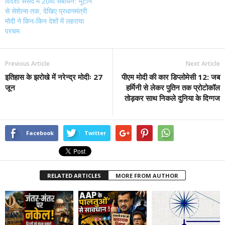
विदेशी संसद में 20वां संबोधन: भूटान
से सेशेल्स तक, देखिए प्रधानमंत्री
मोदी ने किन-किन देशों में लहराया
परचम
Previous Article
Next Article
इतिहास के झरोखे में नरेन्द्र मोदीः 27
पीएम मोदी की कार डिप्लोमेसी 12: जब
जून
हर्मिनी से लेकर पुतिन तक प्रोटोकॉल
तोड़कर साथ निकले दुनिया के दिग्गज
Facebook
Twitter
RELATED ARTICLES
MORE FROM AUTHOR