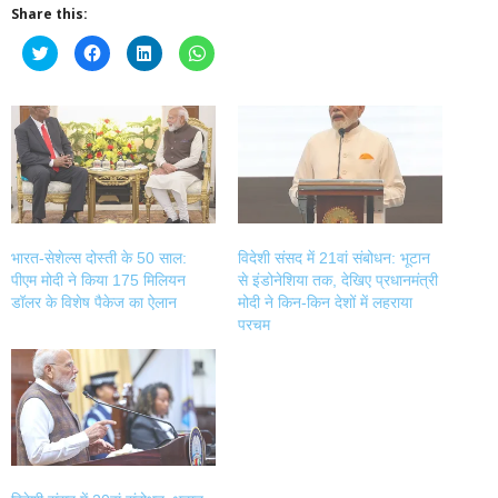
Share this:
Click
Click
Click
Click
to
to
to
to
share
share
share
share
on
on
on
on
Twitter
Facebook
LinkedIn
WhatsApp
(Opens
(Opens
(Opens
(Opens
in
in
in
in
new
new
new
new
window)
window)
window)
window)
भारत-सेशेल्स दोस्ती के 50 साल:
विदेशी संसद में 21वां संबोधन: भूटान
पीएम मोदी ने किया 175 मिलियन
से इंडोनेशिया तक, देखिए प्रधानमंत्री
डॉलर के विशेष पैकेज का ऐलान
मोदी ने किन-किन देशों में लहराया
परचम