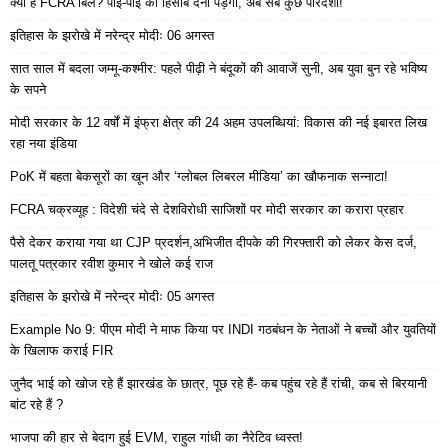
क्या है FCRA बिल? पाई-पाई का हिसाब देना पड़ेगा, अब सब कुछ पारदर्शी!
इतिहास के झरोखे में नरेन्द्र मोदीः 06 अगस्त
सात साल में बदला जम्मू-कश्मीर: पहले पीढ़ी ने बंदूकों की आवाजें सुनी, अब युवा बुन रहे भविष्य
के सपने
मोदी सरकार के 12 वर्षों में इंफ्रा क्षेत्र की 24 अहम उपलब्धियां: विकास की नई इबारत लिख
रहा नया इंडिया
PoK में बहता बेकसूरों का खून और ‘ग्लोबल लिबरल मीडिया’ का खौफनाक सन्नाटा!
FCRA चक्रव्यूह : विदेशी चंदे से देशविरोधी साजिशों पर मोदी सरकार का करारा प्रहार
पैसे देकर कराया गया था CJP प्रदर्शन,अभिजीत दीपके की गिरफ्तारी को लेकर केस दर्ज,
पालतू पत्रकार रवीश कुमार ने खोले कई राज
इतिहास के झरोखे में नरेन्द्र मोदीः 05 अगस्त
Example No 9: पीएम मोदी ने माफ किया पर INDI गठबंधन के नेताओं ने बच्चों और युवतियों
के खिलाफ कराई FIR
जुनैद भाई को खोज रहे हैं झारखंड के छात्र, पूछ रहे हैं- कब पहुंच रहे हैं रांची, कब से बिरयानी
बांट रहे हैं ?
भाजपा की हार से बेदाग हुई EVM, राहुल गांधी का नैरेटिव ध्वस्त!