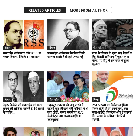
RELATED ARTICLES
MORE FROM AUTHOR
विचार
विचार
पोल खोल
बाबासाहेब अम्बेडकर और RSS के
बाबासाहेब अम्बेडकर के विचारों को
पटेल के निधन के तुरंत बाद बेशर्मी से
समान विचार, देखिये 11 उदाहरण
जानना चाहते हैं तो इसे जरूर पढ़ें…
हिंदू विरोधी अभियान में जुट गए थे
नेहरू, ‘द हिंदू’ में छपे लेख से हुआ
खुलासा
विचार
पोल खोल
विचार
नेहरू ने कैसे की बाबासाहेब को खत्म
उदयपुर-संकल्प को लागू करने में
PM Modi का डिजिटल इंडिया
करने की कोशिश, जानते हैं 10 तथ्यों
खड़गे खुद ही खरे नहीं, सोनिया ने भी
मिशन तेजी से रंग लाने लगा, इस
के जरिए…
वादा तोड़ा, थरूर समर्थक 1072
साल आईटी, फिनटेक और ई-कॉमर्स
डेलीगेट्स नया ग्रुप बनाएंगे या
में 8 लाख के अधिक नौकरियां
‘कठपुतली...
मिलेंगी,...