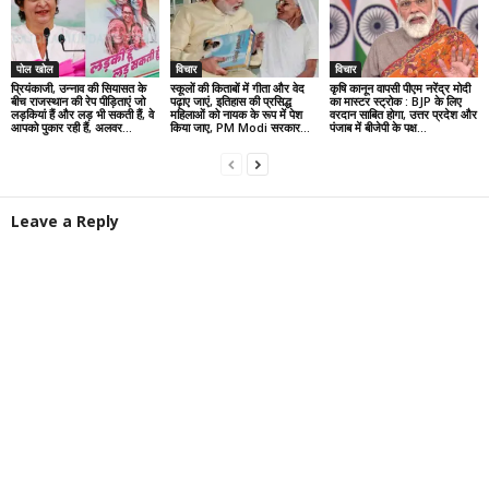
पोल खोल
विचार
विचार
प्रियंकाजी, उन्नाव की सियासत के
स्कूलों की किताबों में गीता और वेद
कृषि कानून वापसी पीएम नरेंद्र मोदी
बीच राजस्थान की रेप पीड़िताएं जो
पढ़ाए जाएं, इतिहास की प्रसिद्ध
का मास्टर स्ट्रोक : BJP के लिए
लड़कियां हैं और लड़ भी सकती हैं, वे
महिलाओं को नायक के रूप में पेश
वरदान साबित होगा, उत्तर प्रदेश और
आपको पुकार रही हैं, अलवर...
किया जाए, PM Modi सरकार...
पंजाब में बीजेपी के पक्ष...
Leave a Reply