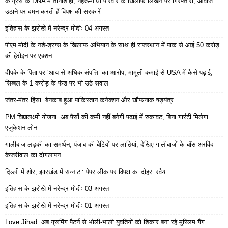
कांग्रेस के DNA में तानाशाही, नेहरू-गांधी परिवार के खिलाफ लिखने पर गिरफ्तारी, आवाज
उठाने पर दमन करती हैं विपक्ष की सरकारें
इतिहास के झरोखे में नरेन्द्र मोदीः 04 अगस्त
पीएम मोदी के नशे-ड्रग्स के खिलाफ अभियान के साथ ही राजस्थान में पाक से आई 50 करोड़
की हेरोइन पर एक्शन
दीपके के पिता पर ‘आय से अधिक संपत्ति’ का आरोप, मामूली कमाई से USA में कैसे पढ़ाई,
सिब्बल के 1 करोड़ के फंड पर भी उठे सवाल
जंतर-मंतर हिंसा: बेनकाब हुआ पाकिस्तान कनेक्शन और खौफनाक षड्यंत्र
PM विद्यालक्ष्मी योजना: अब पैसों की कमी नहीं बनेगी पढ़ाई में रुकावट, बिना गारंटी मिलेगा
एजुकेशन लोन
गालीबाज लड़की का समर्थन, पंजाब की बेटियों पर लाठियां, देखिए गालीबाजों के बॉस अरविंद
केजरीवाल का दोगलापन
दिल्ली में शोर, झारखंड में सन्नाटा: पेपर लीक पर विपक्ष का दोहरा रवैया
इतिहास के झरोखे में नरेन्द्र मोदीः 03 अगस्त
इतिहास के झरोखे में नरेन्द्र मोदीः 01 अगस्त
Love Jihad: अब ग्रूमिंग पैटर्न से भोली-भाली युवतियों को शिकार बना रहे मुस्लिम गैंग