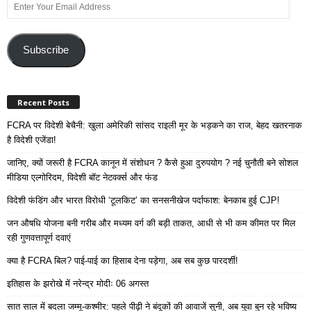
Enter
Your
Email
Address
Subscribe
Recent Posts
FCRA पर विदेशी बेचैनी: खुला अमेरिकी सांसद राइली मूर के भड़कने का राज, बेहद खतरनाक
है विदेशी एजेंडा!
जानिए, क्यों जरूरी है FCRA कानून में संशोधन ? कैसे हुआ दुरुपयोग ? नई चुनौती बने सोशल
मीडिया एल्गोरिदम, विदेशी बॉट नेटवर्क्स और फंड
विदेशी फंडिंग और भारत विरोधी ‘टूलकिट’ का सनसनीखेज पर्दाफाश: बेनकाब हुई CJP!
जन औषधि योजना बनी गरीब और मध्यम वर्ग की बड़ी ताकत, आधी से भी कम कीमत पर मिल
रही गुणवत्तापूर्ण दवाएं
क्या है FCRA बिल? पाई-पाई का हिसाब देना पड़ेगा, अब सब कुछ पारदर्शी!
इतिहास के झरोखे में नरेन्द्र मोदीः 06 अगस्त
सात साल में बदला जम्मू-कश्मीर: पहले पीढ़ी ने बंदूकों की आवाजें सुनी, अब युवा बुन रहे भविष्य