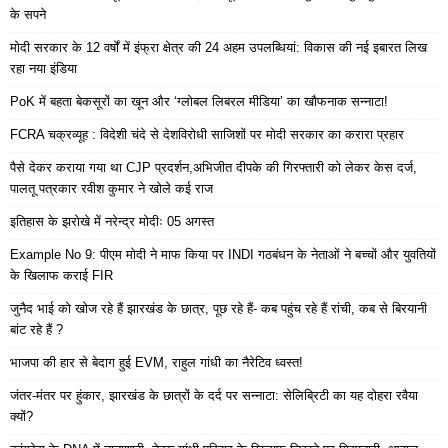
के सपने
मोदी सरकार के 12 वर्षों में इंफ्रा क्षेत्र की 24 अहम उपलब्धियां: विकास की नई इबारत लिख
रहा नया इंडिया
PoK में बहता बेकसूरों का खून और ‘ग्लोबल लिबरल मीडिया’ का खौफनाक सन्नाटा!
FCRA चक्रव्यूह : विदेशी चंदे से देशविरोधी साजिशों पर मोदी सरकार का करारा प्रहार
पैसे देकर कराया गया था CJP प्रदर्शन,अभिजीत दीपके की गिरफ्तारी को लेकर केस दर्ज,
पालतू पत्रकार रवीश कुमार ने खोले कई राज
इतिहास के झरोखे में नरेन्द्र मोदीः 05 अगस्त
Example No 9: पीएम मोदी ने माफ किया पर INDI गठबंधन के नेताओं ने बच्चों और युवतियों
के खिलाफ कराई FIR
जुनैद भाई को खोज रहे हैं झारखंड के छात्र, पूछ रहे हैं- कब पहुंच रहे हैं रांची, कब से बिरयानी
बांट रहे हैं ?
भाजपा की हार से बेदाग हुई EVM, राहुल गांधी का नैरेटिव ध्वस्त!
जंतर-मंतर पर हुंकार, झारखंड के छात्रों के दर्द पर सन्नाटा: सेलिब्रिटी का यह दोहरा रवैया
क्यों?