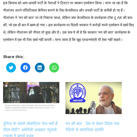
इस किताब को आम आदमी पार्टी के नेताओं ने ट्विटर पर जमकर प्रमोशन किया। माना जा रहा है कि
नीलांजन अपने पॉलिटिकल कैरियर बनाने के लिए केजरीवाल और उनकी पार्टी के करीबी हो गए हैं।
नीलांजन ने ‘मन की बात’ पर तो निशाना साधा, लेकिन क्या केजरीवाल के कार्यक्रम टॉक टू AK की बात
की, जो एक ही बार में खत्म हो गया। इस कार्यक्रम पर दिल्ली सरकार ने करोड़ों रुपये प्रमोशन में खर्च किए
थे, लेकिन नीलांजन की नीयत तो कुछ और है। एक सच ये भी है कि सरकार ‘मन की बात’ कार्यक्रम के
प्रमोशन में एक भी पैसा खर्च नहीं करती। माना जाता है कि खुद प्रधानमंत्री भी ऐसा नहीं चाहते।
Share this:
Click
Click
Click
Click
to
to
to
to
share
share
share
share
on
on
on
on
Twitter
Facebook
LinkedIn
WhatsApp
(Opens
(Opens
(Opens
(Opens
in
in
in
in
new
new
new
new
window)
window)
window)
window)
दुनिया के सबसे लोकप्रिय नेता क्यों हैं
मन की बात : देश से लेकर विदेश तक
पीएम मोदी? अमेरिकी अखबार न्यूयार्क
रेडियो से सामाजिक क्रांति
टाइम्स ने बताई वजह