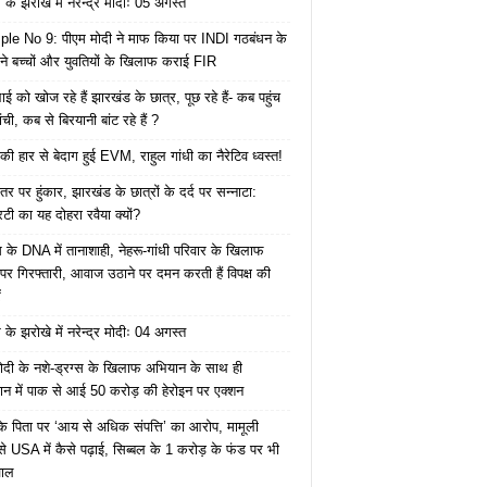
के झरोखे में नरेन्द्र मोदीः 05 अगस्त
le No 9: पीएम मोदी ने माफ किया पर INDI गठबंधन के
 ने बच्चों और युवतियों के खिलाफ कराई FIR
ाई को खोज रहे हैं झारखंड के छात्र, पूछ रहे हैं- कब पहुंच
रांची, कब से बिरयानी बांट रहे हैं ?
की हार से बेदाग हुई EVM, राहुल गांधी का नैरेटिव ध्वस्त!
तर पर हुंकार, झारखंड के छात्रों के दर्द पर सन्नाटा:
िटी का यह दोहरा रवैया क्यों?
ेस के DNA में तानाशाही, नेहरू-गांधी परिवार के खिलाफ
पर गिरफ्तारी, आवाज उठाने पर दमन करती हैं विपक्ष की
ं
के झरोखे में नरेन्द्र मोदीः 04 अगस्त
ोदी के नशे-ड्रग्स के खिलाफ अभियान के साथ ही
ान में पाक से आई 50 करोड़ की हेरोइन पर एक्शन
के पिता पर ‘आय से अधिक संपत्ति’ का आरोप, मामूली
े USA में कैसे पढ़ाई, सिब्बल के 1 करोड़ के फंड पर भी
वाल