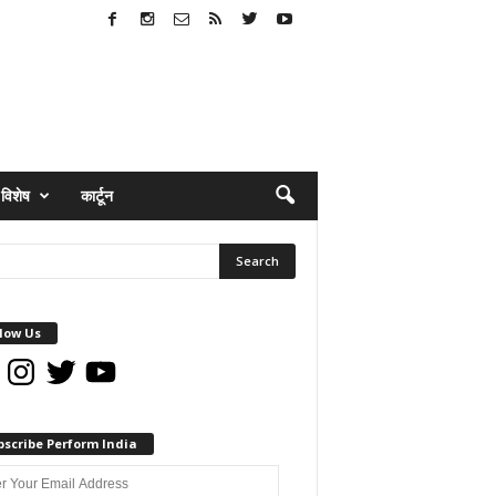
विशेष
कार्टून
low Us
book
Instagram
Twitter
YouTube
bscribe Perform India