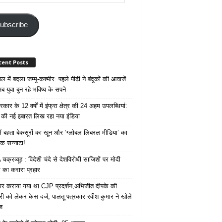
ss
ubscribe
cent Posts
 में बदला जम्मू-कश्मीर: पहले पीढ़ी ने बंदूकों की आवाजें
ब युवा बुन रहे भविष्य के सपने
कार के 12 वर्षों में इंफ्रा क्षेत्र की 24 अहम उपलब्धियां:
की नई इबारत लिख रहा नया इंडिया
ं बहता बेकसूरों का खून और ‘ग्लोबल लिबरल मीडिया’ का
क सन्नाटा!
क्रव्यूह : विदेशी चंदे से देशविरोधी साजिशों पर मोदी
का करारा प्रहार
ेकर कराया गया था CJP प्रदर्शन,अभिजीत दीपके की
ारी को लेकर केस दर्ज, पालतू पत्रकार रवीश कुमार ने खोले
ज