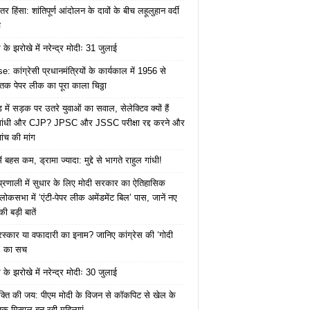
तर हिंसा: शांतिपूर्ण आंदोलन के दावों के बीच लहूलुहान वर्दी
च
के झरोखे में नरेन्द्र मोदीः 31 जुलाई
: कांग्रेसी प्रधानमंत्रियों के कार्यकाल में 1956 से
क पेपर लीक का पूरा काला चिठ्ठा
में सड़क पर उतरे युवाओं का सवाल, सेलेक्टिव क्यों हैं
 गांधी और CJP? JPSC और JSSC परीक्षा रद्द करने और
ंच की मांग
ं बहस कम, ड्रामा ज्यादा: मुद्दे से भागते राहुल गांधी!
ा प्रणाली में सुधार के लिए मोदी सरकार का ऐतिहासिक
ोकसभा में ‘एंटी-पेपर लीक अमेंडमेंट बिल’ पास, जानें नए
ी बड़ी बातें
ुरस्कार या वफादारी का इनाम? जानिए कांग्रेस की ‘गोदी
’ का सच
के झरोखे में नरेन्द्र मोदीः 30 जुलाई
क्ति की जय: पीएम मोदी के विजन से कॉकपिट से खेल के
तक मिसाल बन रही महिलाएं