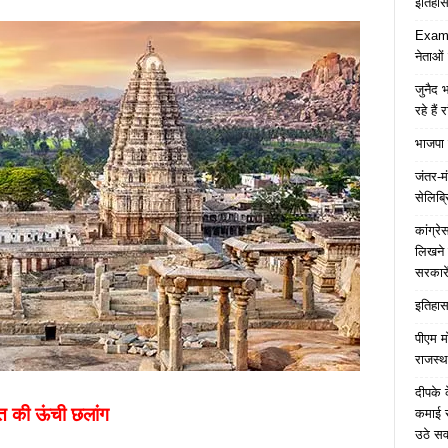
इतिहास 
Examp
नेताओं
जुनैद भ
रहे हैं 
भाजपा 
जंतर-मं
सेलिब्र
कांग्र
लिखने 
सरकारे
इतिहास 
पीएम म
राजस्थ
दीपके 
ारत की ऊंची छलांग
कमाई स
उठे स