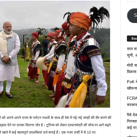
Your
Email
Addre
S
Re
सात साल
सुनी, अ
मोदी सर
विकास 
PoK मे
खौफना
FCRA च
सरकार 
पैसे द
ोगों को अपने-अपने राज्य के पर्यटन स्थलों के साथ ही देश में नई-नई जगहों की सैर करने की
गिरफ्त
बढ़ावा देने पर उनका कितना जोर है। टूरिज्म को लेकर प्रधानमंत्री की सोच पर आगे बढ़ते
कई रा
ते में कई महत्वपूर्ण उपलब्धियां दर्ज कराई हैं। एक नजर उन्हीं में से 10 पर: