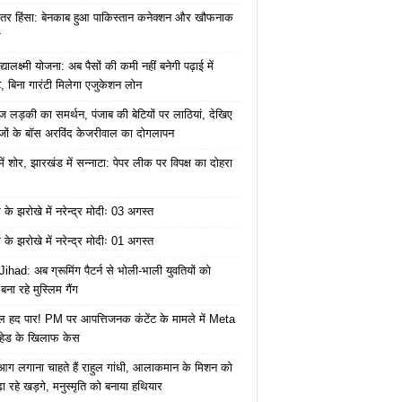
ंतर हिंसा: बेनकाब हुआ पाकिस्तान कनेक्शन और खौफनाक
र
यालक्ष्मी योजना: अब पैसों की कमी नहीं बनेगी पढ़ाई में
, बिना गारंटी मिलेगा एजुकेशन लोन
ज लड़की का समर्थन, पंजाब की बेटियों पर लाठियां, देखिए
जों के बॉस अरविंद केजरीवाल का दोगलापन
में शोर, झारखंड में सन्नाटा: पेपर लीक पर विपक्ष का दोहरा
के झरोखे में नरेन्द्र मोदीः 03 अगस्त
के झरोखे में नरेन्द्र मोदीः 01 अगस्त
ihad: अब ग्रूमिंग पैटर्न से भोली-भाली युवतियों को
ना रहे मुस्लिम गैंग
 हद पार! PM पर आपत्तिजनक कंटेंट के मामले में Meta
हेड के खिलाफ केस
ं आग लगाना चाहते हैं राहुल गांधी, आलाकमान के मिशन को
ा रहे खड़गे, मनुस्मृति को बनाया हथियार