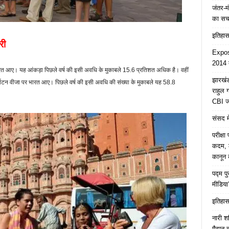
जंतर-मं
का स
इतिहास 
री
Expose
2014 त
ारत आए। यह आंकड़ा पिछले वर्ष की इसी अवधि के मुकाबले 15.6 प्रतिशत अधिक है। वहीं
झारखंड 
र्यटन वीजा पर भारत आए। पिछले वर्ष की इसी अवधि की संख्या के मुकाबले यह 58.8
राहुल
CBI जा
संसद मे
परीक्ष
कदम, ल
कानून क
पद्म प
मीडिया
इतिहास 
नारी श
मैदान 