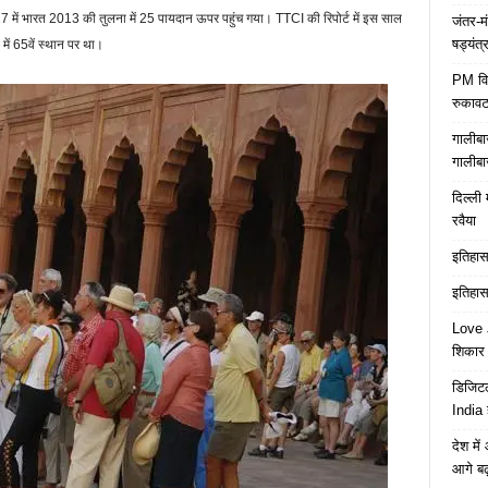
भारत 2013 की तुलना में 25 पायदान ऊपर पहुंच गया। TTCI की रिपोर्ट में इस साल
जंतर-म
षड्यंत्
ं 65वें स्‍थान पर था।
PM विद्
रुकावट
गालीबा
गालीबा
दिल्ली 
रवैया
इतिहास 
इतिहास 
Love J
शिकार ब
डिजिटल
India 
देश मे
आगे बढ़