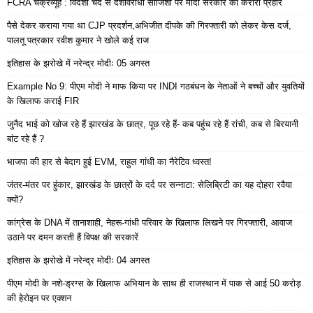
FCRA चक्रव्यूह : विदेशी चंदे से देशविरोधी साजिशों पर मोदी सरकार का करारा प्रहार
पैसे देकर कराया गया था CJP प्रदर्शन,अभिजीत दीपके की गिरफ्तारी को लेकर केस दर्ज,
पालतू पत्रकार रवीश कुमार ने खोले कई राज
इतिहास के झरोखे में नरेन्द्र मोदीः 05 अगस्त
Example No 9: पीएम मोदी ने माफ किया पर INDI गठबंधन के नेताओं ने बच्चों और युवतियों
के खिलाफ कराई FIR
जुनैद भाई को खोज रहे हैं झारखंड के छात्र, पूछ रहे हैं- कब पहुंच रहे हैं रांची, कब से बिरयानी
बांट रहे हैं ?
भाजपा की हार से बेदाग हुई EVM, राहुल गांधी का नैरेटिव ध्वस्त!
जंतर-मंतर पर हुंकार, झारखंड के छात्रों के दर्द पर सन्नाटा: सेलिब्रिटी का यह दोहरा रवैया
क्यों?
कांग्रेस के DNA में तानाशाही, नेहरू-गांधी परिवार के खिलाफ लिखने पर गिरफ्तारी, आवाज
उठाने पर दमन करती हैं विपक्ष की सरकारें
इतिहास के झरोखे में नरेन्द्र मोदीः 04 अगस्त
पीएम मोदी के नशे-ड्रग्स के खिलाफ अभियान के साथ ही राजस्थान में पाक से आई 50 करोड़
की हेरोइन पर एक्शन