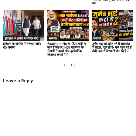
राज
इतिहास के झरोखे में नरेन्द्र मोदी
समाचार
समाचार
इतिहास के झरोखे में नरेन्द्र मोदीः
Example No 9: पीएम मोदी ने
जुनैद भाई को खोज रहे हैं झारखंड
05 अगस्त
माफ किया पर INDI गठबंधन के
के छात्र, पूछ रहे हैं- कब पहुंच रहे हैं
नेताओं ने बच्चों और युवतियों के
रांची, कब से बिरयानी बांट रहे हैं ?
खिलाफ कराई FIR
Leave a Reply