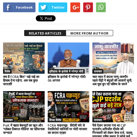
Facebook
Twitter
RELATED ARTICLES
MORE FROM AUTHOR
विशेष
इतिहास के झरोखे में नरेन्द्र मोदी
समाचार
क्या है FCRA बिल? पाई-पाई का
इतिहास के झरोखे में नरेन्द्र मोदीः
सात साल में बदला जम्मू-कश्मीर:
हिसाब देना पड़ेगा, अब सब कुछ
06 अगस्त
पहले पीढ़ी ने बंदूकों की आवाजें सुनी,
पारदर्शी!
अब युवा बुन रहे भविष्य के सपने
समाचार
विपक्ष विशेष
समाचार
PoK में बहता बेकसूरों का खून और
FCRA चक्रव्यूह : विदेशी चंदे से
पैसे देकर कराया गया था CJP
‘ग्लोबल लिबरल मीडिया’ का खौफनाक
देशविरोधी साजिशों पर मोदी सरकार
प्रदर्शन,अभिजीत दीपके की
सन्नाटा!
का करारा प्रहार
गिरफ्तारी को लेकर केस दर्ज, पालतू
पत्रकार रवीश कुमार ने खोले कई