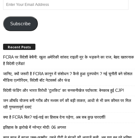
Enter
Your
Email
Address
Subscribe
Recent Posts
FCRA पर विदेशी बेचैनी: खुला अमेरिकी सांसद राइली मूर के भड़कने का राज, बेहद खतरनाक
है विदेशी एजेंडा!
जानिए, क्यों जरूरी है FCRA कानून में संशोधन ? कैसे हुआ दुरुपयोग ? नई चुनौती बने सोशल
मीडिया एल्गोरिदम, विदेशी बॉट नेटवर्क्स और फंड
विदेशी फंडिंग और भारत विरोधी ‘टूलकिट’ का सनसनीखेज पर्दाफाश: बेनकाब हुई CJP!
जन औषधि योजना बनी गरीब और मध्यम वर्ग की बड़ी ताकत, आधी से भी कम कीमत पर मिल
रही गुणवत्तापूर्ण दवाएं
क्या है FCRA बिल? पाई-पाई का हिसाब देना पड़ेगा, अब सब कुछ पारदर्शी!
इतिहास के झरोखे में नरेन्द्र मोदीः 06 अगस्त
सात साल में बदला जम्मू-कश्मीर: पहले पीढ़ी ने बंदूकों की आवाजें सुनी, अब युवा बुन रहे भविष्य