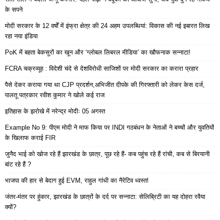
के सपने
मोदी सरकार के 12 वर्षों में इंफ्रा क्षेत्र की 24 अहम उपलब्धियां: विकास की नई इबारत लिख
रहा नया इंडिया
PoK में बहता बेकसूरों का खून और ‘ग्लोबल लिबरल मीडिया’ का खौफनाक सन्नाटा!
FCRA चक्रव्यूह : विदेशी चंदे से देशविरोधी साजिशों पर मोदी सरकार का करारा प्रहार
पैसे देकर कराया गया था CJP प्रदर्शन,अभिजीत दीपके की गिरफ्तारी को लेकर केस दर्ज,
पालतू पत्रकार रवीश कुमार ने खोले कई राज
इतिहास के झरोखे में नरेन्द्र मोदीः 05 अगस्त
Example No 9: पीएम मोदी ने माफ किया पर INDI गठबंधन के नेताओं ने बच्चों और युवतियों
के खिलाफ कराई FIR
जुनैद भाई को खोज रहे हैं झारखंड के छात्र, पूछ रहे हैं- कब पहुंच रहे हैं रांची, कब से बिरयानी
बांट रहे हैं ?
भाजपा की हार से बेदाग हुई EVM, राहुल गांधी का नैरेटिव ध्वस्त!
जंतर-मंतर पर हुंकार, झारखंड के छात्रों के दर्द पर सन्नाटा: सेलिब्रिटी का यह दोहरा रवैया
क्यों?