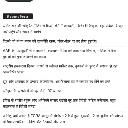
Recent Posts
अमित शाह की सीक्रेट मीटिंग से विपक्षी खेमे में खलबली, किरेन रिजिजू का बड़ा संकेत- ये सुन
नहीं पाएंगे और सदन से भागेंगे
दिल्ली को बंधक बनाने की राजनीति खत्म: जंतर-मंतर पर बंद होगा हुड़दंग!
AAP के ‘पालतुओं’ से सावधान !, वफादारी में पेश की खतरनाक मिसाल, मालिक ने दिया
युवाओं को गुमराह करने का टास्क
राष्ट्रीय हथकरघा दिवस: करघों से ग्लोबल मार्केट तक, बुनकरों के हुनर से सशक्त हो रहा
आत्मनिर्भर भारत
झूठ और अफवाह के उस्ताद केजरीवाल: अब फैलाया हवा में फ्लाइट बंद होने का डर!
इतिहास के झरोखे में नरेन्द्र मोदीः 07 अगस्त
इंदिरा से राजीव-राहुल और अमेरिकी सांसद राइली मूर तक विदेशी फंडिंग कनेक्शन, बहुत
खतरनाक है विदेशी एजेंडा!
जानिए, क्यों जरूरी है FCRA कानून में संशोधन ? कैसे हुआ दुरुपयोग ? नई चुनौती बने सोशल
मीडिया एल्गोरिदम, विदेशी बॉट नेटवर्क्स और फंड