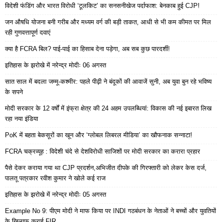
विदेशी फंडिंग और भारत विरोधी ‘टूलकिट’ का सनसनीखेज पर्दाफाश: बेनकाब हुई CJP!
जन औषधि योजना बनी गरीब और मध्यम वर्ग की बड़ी ताकत, आधी से भी कम कीमत पर मिल
रही गुणवत्तापूर्ण दवाएं
क्या है FCRA बिल? पाई-पाई का हिसाब देना पड़ेगा, अब सब कुछ पारदर्शी!
इतिहास के झरोखे में नरेन्द्र मोदीः 06 अगस्त
सात साल में बदला जम्मू-कश्मीर: पहले पीढ़ी ने बंदूकों की आवाजें सुनी, अब युवा बुन रहे भविष्य
के सपने
मोदी सरकार के 12 वर्षों में इंफ्रा क्षेत्र की 24 अहम उपलब्धियां: विकास की नई इबारत लिख
रहा नया इंडिया
PoK में बहता बेकसूरों का खून और ‘ग्लोबल लिबरल मीडिया’ का खौफनाक सन्नाटा!
FCRA चक्रव्यूह : विदेशी चंदे से देशविरोधी साजिशों पर मोदी सरकार का करारा प्रहार
पैसे देकर कराया गया था CJP प्रदर्शन,अभिजीत दीपके की गिरफ्तारी को लेकर केस दर्ज,
पालतू पत्रकार रवीश कुमार ने खोले कई राज
इतिहास के झरोखे में नरेन्द्र मोदीः 05 अगस्त
Example No 9: पीएम मोदी ने माफ किया पर INDI गठबंधन के नेताओं ने बच्चों और युवतियों
के खिलाफ कराई FIR