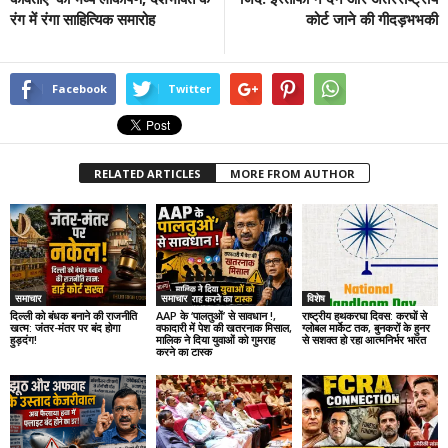
रंग में रंगा साहित्यिक समारोह
कोर्ट जाने की गीदड़भभकी
Facebook
Twitter
RELATED ARTICLES
MORE FROM AUTHOR
समाचार
समाचार
विशेष
दिल्ली को बंधक बनाने की राजनीति
AAP के ‘पालतुओं’ से सावधान !,
राष्ट्रीय हथकरघा दिवस: करघों से
खत्म: जंतर-मंतर पर बंद होगा
वफादारी में पेश की खतरनाक मिसाल,
ग्लोबल मार्केट तक, बुनकरों के हुनर
हुड़दंग!
मालिक ने दिया युवाओं को गुमराह
से सशक्त हो रहा आत्मनिर्भर भारत
करने का टास्क