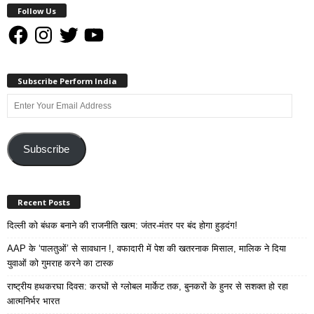
Follow Us
Facebook
Instagram
Twitter
YouTube
Subscribe Perform India
Enter
Your
Email
Address
Subscribe
Recent Posts
दिल्ली को बंधक बनाने की राजनीति खत्म: जंतर-मंतर पर बंद होगा हुड़दंग!
AAP के ‘पालतुओं’ से सावधान !, वफादारी में पेश की खतरनाक मिसाल, मालिक ने दिया
युवाओं को गुमराह करने का टास्क
राष्ट्रीय हथकरघा दिवस: करघों से ग्लोबल मार्केट तक, बुनकरों के हुनर से सशक्त हो रहा
आत्मनिर्भर भारत