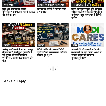
विपक्ष विशेष
इतिहास के झरोखे में नरेन्द्र मोदी
PI Special
झूठ और अफवाह के उस्ताद
इतिहास के झरोखे में नरेन्द्र मोदीः
इंदिरा से राजीव-राहुल और अमेरिकी
केजरीवाल: अब फैलाया हवा में फ्लाइट
07 अगस्त
सांसद राइली मूर तक विदेशी फंडिंग
बंद होने का डर!
कनेक्शन, बहुत खतरनाक है विदेशी
एजेंडा!
समाचार
समाचार
विशेष
जानिए, क्यों जरूरी है FCRA कानून
विदेशी फंडिंग और भारत विरोधी
जन औषधि योजना बनी गरीब और
में संशोधन ? कैसे हुआ दुरुपयोग ?
‘टूलकिट’ का सनसनीखेज पर्दाफाश:
मध्यम वर्ग की बड़ी ताकत, आधी से
नई चुनौती बने सोशल मीडिया
बेनकाब हुई CJP!
भी कम कीमत पर मिल रही
एल्गोरिदम, विदेशी बॉट नेटवर्क्स और
गुणवत्तापूर्ण दवाएं
फंड
Leave a Reply