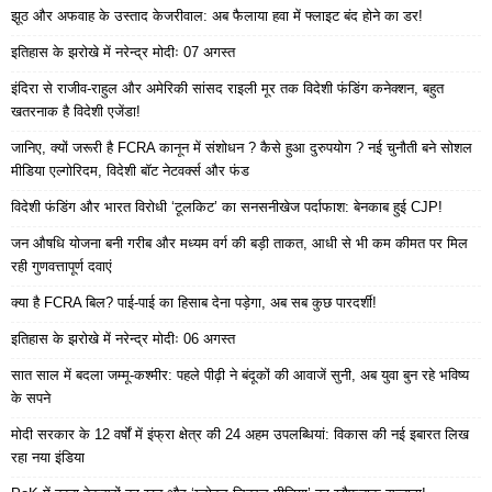
झूठ और अफवाह के उस्ताद केजरीवाल: अब फैलाया हवा में फ्लाइट बंद होने का डर!
इतिहास के झरोखे में नरेन्द्र मोदीः 07 अगस्त
इंदिरा से राजीव-राहुल और अमेरिकी सांसद राइली मूर तक विदेशी फंडिंग कनेक्शन, बहुत
खतरनाक है विदेशी एजेंडा!
जानिए, क्यों जरूरी है FCRA कानून में संशोधन ? कैसे हुआ दुरुपयोग ? नई चुनौती बने सोशल
मीडिया एल्गोरिदम, विदेशी बॉट नेटवर्क्स और फंड
विदेशी फंडिंग और भारत विरोधी ‘टूलकिट’ का सनसनीखेज पर्दाफाश: बेनकाब हुई CJP!
जन औषधि योजना बनी गरीब और मध्यम वर्ग की बड़ी ताकत, आधी से भी कम कीमत पर मिल
रही गुणवत्तापूर्ण दवाएं
क्या है FCRA बिल? पाई-पाई का हिसाब देना पड़ेगा, अब सब कुछ पारदर्शी!
इतिहास के झरोखे में नरेन्द्र मोदीः 06 अगस्त
सात साल में बदला जम्मू-कश्मीर: पहले पीढ़ी ने बंदूकों की आवाजें सुनी, अब युवा बुन रहे भविष्य
के सपने
मोदी सरकार के 12 वर्षों में इंफ्रा क्षेत्र की 24 अहम उपलब्धियां: विकास की नई इबारत लिख
रहा नया इंडिया