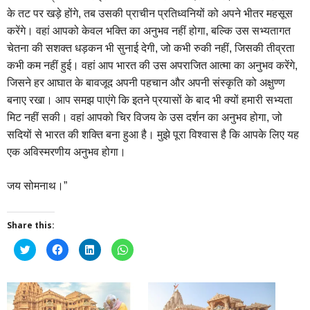
के तट पर खड़े होंगे, तब उसकी प्राचीन प्रतिध्वनियों को अपने भीतर महसूस
करेंगे। वहां आपको केवल भक्ति का अनुभव नहीं होगा, बल्कि उस सभ्यतागत
चेतना की सशक्त धड़कन भी सुनाई देगी, जो कभी रुकी नहीं, जिसकी तीव्रता
कभी कम नहीं हुई। वहां आप भारत की उस अपराजित आत्मा का अनुभव करेंगे,
जिसने हर आघात के बावजूद अपनी पहचान और अपनी संस्कृति को अक्षुण्ण
बनाए रखा। आप समझ पाएंगे कि इतने प्रयासों के बाद भी क्यों हमारी सभ्यता
मिट नहीं सकी। वहां आपको चिर विजय के उस दर्शन का अनुभव होगा, जो
सदियों से भारत की शक्ति बना हुआ है। मुझे पूरा विश्वास है कि आपके लिए यह
एक अविस्मरणीय अनुभव होगा।
जय सोमनाथ।”
Share this:
Click
Click
Click
Click
to
to
to
to
share
share
share
share
on
on
on
on
Twitter
Facebook
LinkedIn
WhatsApp
(Opens
(Opens
(Opens
(Opens
in
in
in
in
new
new
new
new