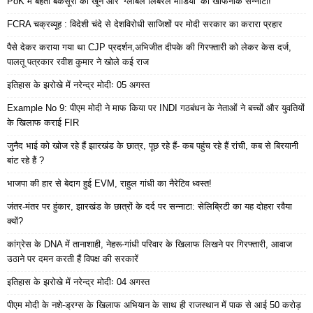
PoK में बहता बेकसूरों का खून और ‘ग्लोबल लिबरल मीडिया’ का खौफनाक सन्नाटा!
FCRA चक्रव्यूह : विदेशी चंदे से देशविरोधी साजिशों पर मोदी सरकार का करारा प्रहार
पैसे देकर कराया गया था CJP प्रदर्शन,अभिजीत दीपके की गिरफ्तारी को लेकर केस दर्ज,
पालतू पत्रकार रवीश कुमार ने खोले कई राज
इतिहास के झरोखे में नरेन्द्र मोदीः 05 अगस्त
Example No 9: पीएम मोदी ने माफ किया पर INDI गठबंधन के नेताओं ने बच्चों और युवतियों
के खिलाफ कराई FIR
जुनैद भाई को खोज रहे हैं झारखंड के छात्र, पूछ रहे हैं- कब पहुंच रहे हैं रांची, कब से बिरयानी
बांट रहे हैं ?
भाजपा की हार से बेदाग हुई EVM, राहुल गांधी का नैरेटिव ध्वस्त!
जंतर-मंतर पर हुंकार, झारखंड के छात्रों के दर्द पर सन्नाटा: सेलिब्रिटी का यह दोहरा रवैया
क्यों?
कांग्रेस के DNA में तानाशाही, नेहरू-गांधी परिवार के खिलाफ लिखने पर गिरफ्तारी, आवाज
उठाने पर दमन करती हैं विपक्ष की सरकारें
इतिहास के झरोखे में नरेन्द्र मोदीः 04 अगस्त
पीएम मोदी के नशे-ड्रग्स के खिलाफ अभियान के साथ ही राजस्थान में पाक से आई 50 करोड़