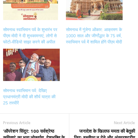
window)
window)
window)
window)
सोमनाथ स्वाभिमान पर्व के शुभारंभ पर
सोमनाथ में गूंजेगा ओंकार: आक्रमण के
पीएम मोदी ने दी शुभकामनाएं, लोगों से
1000 साल और जीर्णोद्धार के 75 वर्ष,
फोटो-वीडियो साझा करने की अपील
स्वाभिमान पर्व में शामिल होंगे पीएम मोदी
सोमनाथ स्वाभिमान पर्व: देखिए
प्रधानमंत्री मोदी की शौर्य यात्रा की
25 तस्वीरें
Previous Article
Next Article
‘ऑपरेशन सिंदूर: 100 सर्वश्रेष्ठ
जनादेश के खिलाफ ममता की बेतुकी
कविताएं’ का भव्य लोकार्पण, देशभक्ति के
जिद: इस्तीफा न देने और अंतरराष्ट्रीय