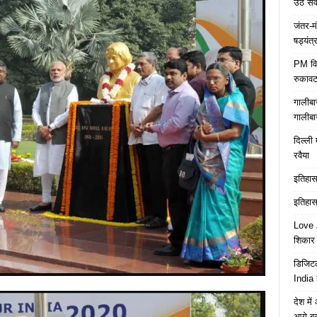
उठे स
जंतर-म
षड्यंत्
PM विद्
रुकावट
गालीबा
गालीबा
दिल्ली 
रवैया
इतिहास 
इतिहास 
Love J
शिकार ब
डिजिटल
India 
देश मे
आगे बढ़