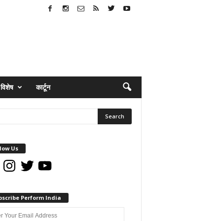
विशेष
कार्टून
low Us
book
Instagram
Twitter
YouTube
bscribe Perform India