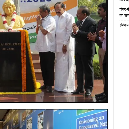
जंतर-मं
का स
इतिहास 