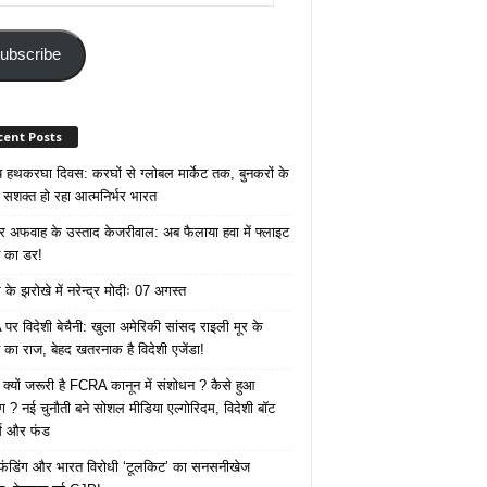
ss
ubscribe
cent Posts
रीय हथकरघा दिवस: करघों से ग्लोबल मार्केट तक, बुनकरों के
े सशक्त हो रहा आत्मनिर्भर भारत
 अफवाह के उस्ताद केजरीवाल: अब फैलाया हवा में फ्लाइट
ने का डर!
के झरोखे में नरेन्द्र मोदीः 07 अगस्त
र विदेशी बेचैनी: खुला अमेरिकी सांसद राइली मूर के
 का राज, बेहद खतरनाक है विदेशी एजेंडा!
 क्यों जरूरी है FCRA कानून में संशोधन ? कैसे हुआ
ोग ? नई चुनौती बने सोशल मीडिया एल्गोरिदम, विदेशी बॉट
क्स और फंड
 फंडिंग और भारत विरोधी ‘टूलकिट’ का सनसनीखेज