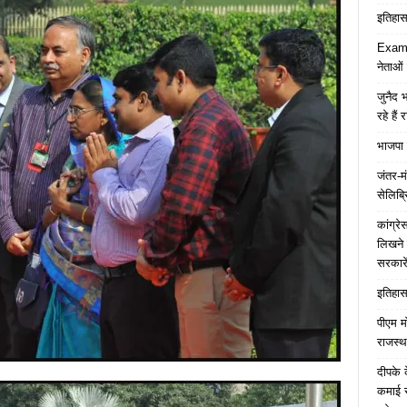
इतिहास 
Examp
नेताओं
जुनैद भ
रहे हैं 
भाजपा 
जंतर-मं
सेलिब्र
कांग्र
लिखने 
सरकारे
इतिहास 
पीएम म
राजस्थ
दीपके 
कमाई स