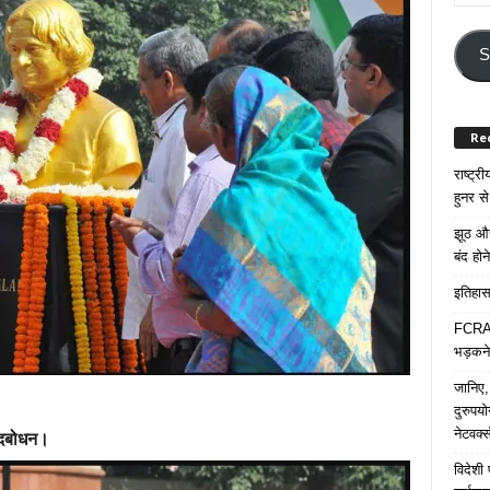
Your
Email
Addre
S
Re
राष्ट्
हुनर स
झूठ और
बंद हो
इतिहास 
FCRA प
भड़कने
जानिए,
दुरुपय
नेटवर्
 उदबोधन।
विदेशी