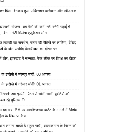
वाल
ंतर हिंसा: बेनकाब हुआ पाकिस्तान कनेक्शन और खौफनाक
र
यालक्ष्मी योजना: अब पैसों की कमी नहीं बनेगी पढ़ाई में
, बिना गारंटी मिलेगा एजुकेशन लोन
ज लड़की का समर्थन, पंजाब की बेटियों पर लाठियां, देखिए
जों के बॉस अरविंद केजरीवाल का दोगलापन
में शोर, झारखंड में सन्नाटा: पेपर लीक पर विपक्ष का दोहरा
के झरोखे में नरेन्द्र मोदीः 03 अगस्त
के झरोखे में नरेन्द्र मोदीः 01 अगस्त
ihad: अब ग्रूमिंग पैटर्न से भोली-भाली युवतियों को
ना रहे मुस्लिम गैंग
 हद पार! PM पर आपत्तिजनक कंटेंट के मामले में Meta
हेड के खिलाफ केस
ं आग लगाना चाहते हैं राहुल गांधी, आलाकमान के मिशन को
ा रहे खड़गे, मनुस्मृति को बनाया हथियार