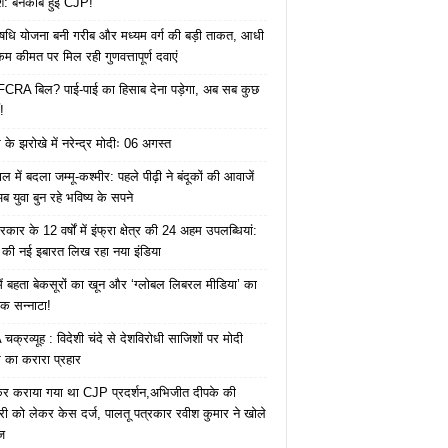
ाश: बेनकाब हुई CJP!
ि योजना बनी गरीब और मध्यम वर्ग की बड़ी ताकत, आधी
कम कीमत पर मिल रही गुणवत्तापूर्ण दवाएं
ै FCRA बिल? पाई-पाई का हिसाब देना पड़ेगा, अब सब कुछ
!
के झरोखे में नरेन्द्र मोदीः 06 अगस्त
 में बदला जम्मू-कश्मीर: पहले पीढ़ी ने बंदूकों की आवाजें
ब युवा बुन रहे भविष्य के सपने
कार के 12 वर्षों में इंफ्रा क्षेत्र की 24 अहम उपलब्धियां:
की नई इबारत लिख रहा नया इंडिया
ं बहता बेकसूरों का खून और ‘ग्लोबल लिबरल मीडिया’ का
क सन्नाटा!
क्रव्यूह : विदेशी चंदे से देशविरोधी साजिशों पर मोदी
का करारा प्रहार
ेकर कराया गया था CJP प्रदर्शन,अभिजीत दीपके की
ारी को लेकर केस दर्ज, पालतू पत्रकार रवीश कुमार ने खोले
ज