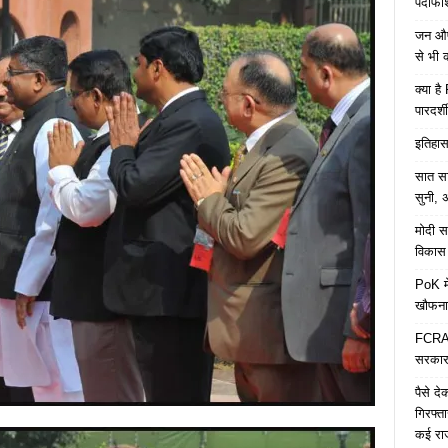
पर्दाफ
जन औषध
से भी 
क्या ह
पारदर्शी
इतिहास 
सात साल
सुनी, अ
मोदी सर
विकास 
PoK मे
खौफना
FCRA च
सरकार 
पैसे द
गिरफ्त
कई रा