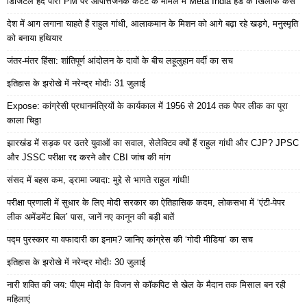
डिजिटल हद पार! PM पर आपत्तिजनक कंटेंट के मामले में Meta India हेड के खिलाफ केस
देश में आग लगाना चाहते हैं राहुल गांधी, आलाकमान के मिशन को आगे बढ़ा रहे खड़गे, मनुस्मृति
को बनाया हथियार
जंतर-मंतर हिंसा: शांतिपूर्ण आंदोलन के दावों के बीच लहूलुहान वर्दी का सच
इतिहास के झरोखे में नरेन्द्र मोदीः 31 जुलाई
Expose: कांग्रेसी प्रधानमंत्रियों के कार्यकाल में 1956 से 2014 तक पेपर लीक का पूरा
काला चिठ्ठा
झारखंड में सड़क पर उतरे युवाओं का सवाल, सेलेक्टिव क्यों हैं राहुल गांधी और CJP? JPSC
और JSSC परीक्षा रद्द करने और CBI जांच की मांग
संसद में बहस कम, ड्रामा ज्यादा: मुद्दे से भागते राहुल गांधी!
परीक्षा प्रणाली में सुधार के लिए मोदी सरकार का ऐतिहासिक कदम, लोकसभा में ‘एंटी-पेपर
लीक अमेंडमेंट बिल’ पास, जानें नए कानून की बड़ी बातें
पद्म पुरस्कार या वफादारी का इनाम? जानिए कांग्रेस की ‘गोदी मीडिया’ का सच
इतिहास के झरोखे में नरेन्द्र मोदीः 30 जुलाई
नारी शक्ति की जय: पीएम मोदी के विजन से कॉकपिट से खेल के मैदान तक मिसाल बन रही
महिलाएं