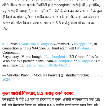
ऑटो डीलर से एक पुरानी लैंबोर्गिनी (Lamborghini) खरीदी थी। हालांकि,
यह खरीदारी ज्यादा दिन तक नहीं चली। पैसे के लेन-देन का पता लगने के कुछ
ही दिनों के भीतर पुलिस ने खरीद का पता लगा लिया और वाहन को जब्त कर
डीलर को लौटा दिया। साथ ही डीलर से 3.3 करोड़ रुपये भी बरामद कर
लिए।
#ED
raids
#Karnataka
#Congress
x- minister B
#Naggendra
, in
connection with Rs 94-Crore ST fund scam will f
#Valmiki
Corporation.
Satyanaraya Varma bought
#Lamborghini
at 3.3 Crore of this fund.
Who else is a partner in this Scam?
#Corruption
of
#Congress
is at
an all time high.
pic.twitter.com/tSjlhvMmZU
— Shridhar Prabhu (Modi Ka Parivar) (@shridharprabhu)
July 11,
2024
मुख्य आरोपी गिरफ्तार, 8.2 करोड़ रुपये बरामद
एसआईटी ने बीते 13 जून को हैदराबाद में मुख्य आरोपी सत्यनारायण वर्मा (36
वर्ष) को गिरफ्तार किया था. पुलिस ने 8.2 करोड़ रुपये नकद जब्त किए, जो