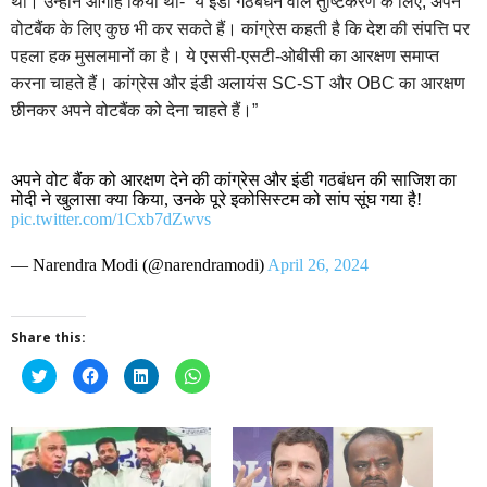
था। उन्होंने आगाह किया था- ”ये इंडी गठबंधन वाले तुष्टिकरण के लिए, अपने
वोटबैंक के लिए कुछ भी कर सकते हैं। कांग्रेस कहती है कि देश की संपत्ति पर
पहला हक मुसलमानों का है। ये एससी-एसटी-ओबीसी का आरक्षण समाप्त
करना चाहते हैं। कांग्रेस और इंडी अलायंस SC-ST और OBC का आरक्षण
छीनकर अपने वोटबैंक को देना चाहते हैं।”
अपने वोट बैंक को आरक्षण देने की कांग्रेस और इंडी गठबंधन की साजिश का
मोदी ने खुलासा क्या किया, उनके पूरे इकोसिस्टम को सांप सूंघ गया है!
pic.twitter.com/1Cxb7dZwvs
— Narendra Modi (@narendramodi)
April 26, 2024
Share this:
Click
Click
Click
Click
to
to
to
to
share
share
share
share
on
on
on
on
Twitter
Facebook
LinkedIn
WhatsApp
(Opens
(Opens
(Opens
(Opens
in
in
in
in
new
new
new
new
window)
window)
window)
window)