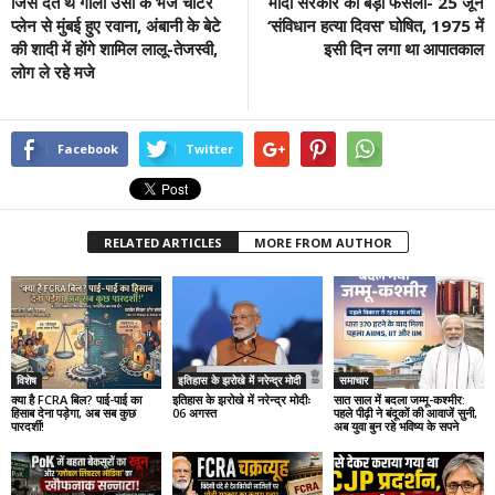
जिसे देते थे गाली उसी के भेजे चार्टर
मोदी सरकार का बड़ा फैसला- 25 जून
प्लेन से मुंबई हुए रवाना, अंबानी के बेटे
‘संविधान हत्या दिवस’ घोषित, 1975 में
की शादी में होंगे शामिल लालू-तेजस्वी,
इसी दिन लगा था आपातकाल
लोग ले रहे मजे
Facebook
Twitter
RELATED ARTICLES
MORE FROM AUTHOR
विशेष
इतिहास के झरोखे में नरेन्द्र मोदी
समाचार
क्या है FCRA बिल? पाई-पाई का
इतिहास के झरोखे में नरेन्द्र मोदीः
सात साल में बदला जम्मू-कश्मीर:
हिसाब देना पड़ेगा, अब सब कुछ
06 अगस्त
पहले पीढ़ी ने बंदूकों की आवाजें सुनी,
पारदर्शी!
अब युवा बुन रहे भविष्य के सपने