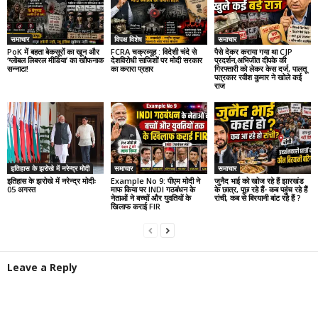
समाचार
विपक्ष विशेष
समाचार
PoK में बहता बेकसूरों का खून और
FCRA चक्रव्यूह : विदेशी चंदे से
पैसे देकर कराया गया था CJP
‘ग्लोबल लिबरल मीडिया’ का खौफनाक
देशविरोधी साजिशों पर मोदी सरकार
प्रदर्शन,अभिजीत दीपके की
सन्नाटा!
का करारा प्रहार
गिरफ्तारी को लेकर केस दर्ज, पालतू
पत्रकार रवीश कुमार ने खोले कई
राज
इतिहास के झरोखे में नरेन्द्र मोदी
समाचार
समाचार
इतिहास के झरोखे में नरेन्द्र मोदीः
Example No 9: पीएम मोदी ने
जुनैद भाई को खोज रहे हैं झारखंड
05 अगस्त
माफ किया पर INDI गठबंधन के
के छात्र, पूछ रहे हैं- कब पहुंच रहे हैं
नेताओं ने बच्चों और युवतियों के
रांची, कब से बिरयानी बांट रहे हैं ?
खिलाफ कराई FIR
Leave a Reply