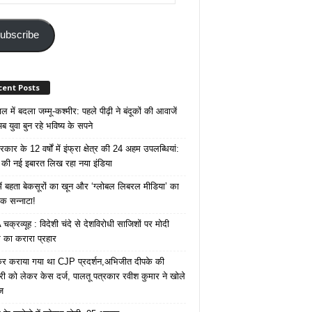
ss
ubscribe
cent Posts
 में बदला जम्मू-कश्मीर: पहले पीढ़ी ने बंदूकों की आवाजें
ब युवा बुन रहे भविष्य के सपने
कार के 12 वर्षों में इंफ्रा क्षेत्र की 24 अहम उपलब्धियां:
की नई इबारत लिख रहा नया इंडिया
ं बहता बेकसूरों का खून और ‘ग्लोबल लिबरल मीडिया’ का
क सन्नाटा!
क्रव्यूह : विदेशी चंदे से देशविरोधी साजिशों पर मोदी
का करारा प्रहार
ेकर कराया गया था CJP प्रदर्शन,अभिजीत दीपके की
ारी को लेकर केस दर्ज, पालतू पत्रकार रवीश कुमार ने खोले
ज