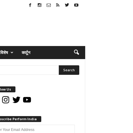
विशेष
कार्टून
low Us
book
Instagram
Twitter
YouTube
bscribe Perform India