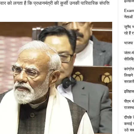
इतिहास 
वार को लगता है कि प्रधानमंत्री की कुर्सी उनकी पारिवारिक संपत्ति
Examp
नेताओं
जुनैद भ
रहे हैं 
भाजपा 
जंतर-मं
सेलिब्र
कांग्र
लिखने 
सरकारे
इतिहास 
पीएम म
राजस्थ
दीपके 
कमाई स
उठे स