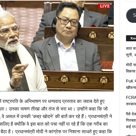
Your
Email
Addre
S
Re
सात साल
सुनी, अ
मोदी सर
विकास 
PoK मे
खौफना
FCRA च
 में राष्ट्रपति के अभिभाषण पर धन्यवाद प्रस्ताव का जवाब देते हुए
सरकार 
बोला। उनका भाषण तीखा और तंज से भरा था। उन्होंने कहा कि जो
पैसे द
 वे असल में उनकी ‘कब्र खोदने’ की बातें कर रहे हैं। प्रधानमंत्री ने
गिरफ्त
लिए है क्योंकि वे इस बात को पचा नहीं पा रहे हैं कि एक गरीब का
कई रा
 बैठा है। प्रधानमंत्री मोदी ने कांग्रेस पर निशाना साधते हुए कहा कि