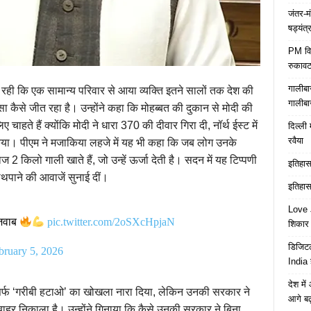
जंतर-म
षड्यंत्
PM विद्
रुकावट
गालीबा
ा रही कि एक सामान्य परिवार से आया व्यक्ति इतने सालों तक देश की
गालीबा
 कैसे जीत रहा है। उन्होंने कहा कि मोहब्बत की दुकान से मोदी की
चाहते हैं क्योंकि मोदी ने धारा 370 की दीवार गिरा दी, नॉर्थ ईस्ट में
दिल्ली 
रवैया
िया। पीएम ने मजाकिया लहजे में यह भी कहा कि जब लोग उनके
 रोज 2 किलो गाली खाते हैं, जो उन्हें ऊर्जा देती है। सदन में यह टिप्पणी
इतिहास 
थपाने की आवाजें सुनाई दीं।
इतिहास 
Love J
 जवाब
pic.twitter.com/2oSXcHpjaN
शिकार ब
डिजिटल
bruary 5, 2026
India 
देश मे
 सिर्फ ‘गरीबी हटाओ’ का खोखला नारा दिया, लेकिन उनकी सरकार ने
आगे बढ़
बाहर निकाला है। उन्होंने गिनाया कि कैसे उनकी सरकार ने बिना