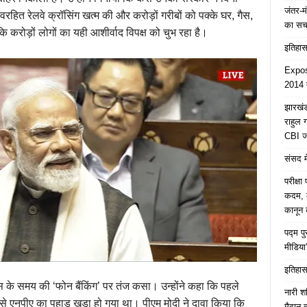
जंतर-मं
रहित रेलवे क्रॉसिंग खत्म की और करोड़ों गरीबों को पक्के घर, गैस,
का स
 करोड़ों लोगों का यही आशीर्वाद विपक्ष को चुभ रहा है।
इतिहास 
Expose
2014 त
झारखंड 
राहुल
CBI जा
संसद मे
परीक्ष
कदम, ल
कानून क
पद्म प
मीडिया
इतिहास 
ग्रेस के समय की ‘फोन बैंकिंग’ पर तंज कसा। उन्होंने कहा कि पहले
नारी श
से एनपीए का पहाड़ खड़ा हो गया था। पीएम मोदी ने दावा किया कि
मैदान 