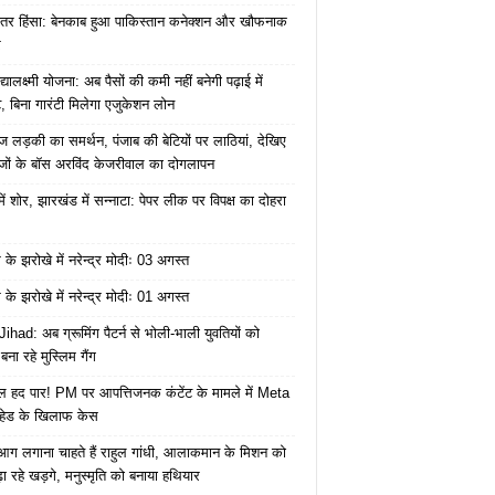
ंतर हिंसा: बेनकाब हुआ पाकिस्तान कनेक्शन और खौफनाक
र
यालक्ष्मी योजना: अब पैसों की कमी नहीं बनेगी पढ़ाई में
, बिना गारंटी मिलेगा एजुकेशन लोन
ज लड़की का समर्थन, पंजाब की बेटियों पर लाठियां, देखिए
जों के बॉस अरविंद केजरीवाल का दोगलापन
में शोर, झारखंड में सन्नाटा: पेपर लीक पर विपक्ष का दोहरा
के झरोखे में नरेन्द्र मोदीः 03 अगस्त
के झरोखे में नरेन्द्र मोदीः 01 अगस्त
ihad: अब ग्रूमिंग पैटर्न से भोली-भाली युवतियों को
ना रहे मुस्लिम गैंग
 हद पार! PM पर आपत्तिजनक कंटेंट के मामले में Meta
हेड के खिलाफ केस
ं आग लगाना चाहते हैं राहुल गांधी, आलाकमान के मिशन को
ा रहे खड़गे, मनुस्मृति को बनाया हथियार