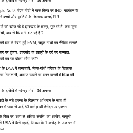
के झरोखे में नरेन्द्र मोदीः 05 अगस्त
le No 9: पीएम मोदी ने माफ किया पर INDI गठबंधन के
 ने बच्चों और युवतियों के खिलाफ कराई FIR
ाई को खोज रहे हैं झारखंड के छात्र, पूछ रहे हैं- कब पहुंच
रांची, कब से बिरयानी बांट रहे हैं ?
की हार से बेदाग हुई EVM, राहुल गांधी का नैरेटिव ध्वस्त!
तर पर हुंकार, झारखंड के छात्रों के दर्द पर सन्नाटा:
िटी का यह दोहरा रवैया क्यों?
ेस के DNA में तानाशाही, नेहरू-गांधी परिवार के खिलाफ
पर गिरफ्तारी, आवाज उठाने पर दमन करती हैं विपक्ष की
ं
के झरोखे में नरेन्द्र मोदीः 04 अगस्त
ोदी के नशे-ड्रग्स के खिलाफ अभियान के साथ ही
ान में पाक से आई 50 करोड़ की हेरोइन पर एक्शन
के पिता पर ‘आय से अधिक संपत्ति’ का आरोप, मामूली
े USA में कैसे पढ़ाई, सिब्बल के 1 करोड़ के फंड पर भी
वाल