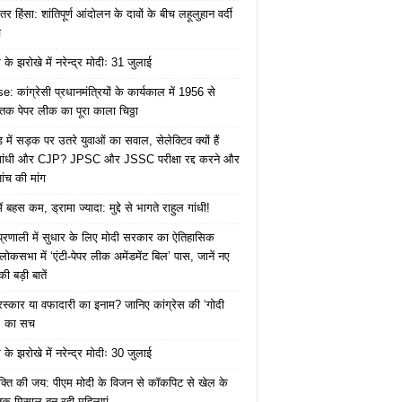
तर हिंसा: शांतिपूर्ण आंदोलन के दावों के बीच लहूलुहान वर्दी
च
के झरोखे में नरेन्द्र मोदीः 31 जुलाई
: कांग्रेसी प्रधानमंत्रियों के कार्यकाल में 1956 से
क पेपर लीक का पूरा काला चिठ्ठा
में सड़क पर उतरे युवाओं का सवाल, सेलेक्टिव क्यों हैं
 गांधी और CJP? JPSC और JSSC परीक्षा रद्द करने और
ंच की मांग
ं बहस कम, ड्रामा ज्यादा: मुद्दे से भागते राहुल गांधी!
ा प्रणाली में सुधार के लिए मोदी सरकार का ऐतिहासिक
ोकसभा में ‘एंटी-पेपर लीक अमेंडमेंट बिल’ पास, जानें नए
ी बड़ी बातें
ुरस्कार या वफादारी का इनाम? जानिए कांग्रेस की ‘गोदी
’ का सच
के झरोखे में नरेन्द्र मोदीः 30 जुलाई
क्ति की जय: पीएम मोदी के विजन से कॉकपिट से खेल के
तक मिसाल बन रही महिलाएं