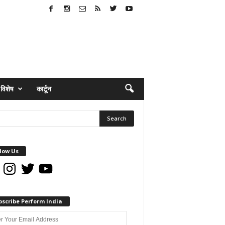
विशेष
कार्टून
low Us
book
Instagram
Twitter
YouTube
bscribe Perform India