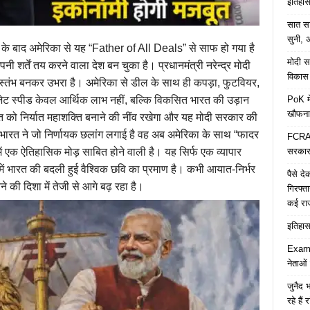
इतिहास 
सात साल
सुनी, अ
े बाद अमेरिका से यह “Father of All Deals” से साफ हो गया है
मोदी सर
नी शर्तें तय करने वाला देश बन चुका है। प्रधानमंत्री नरेन्द्र मोदी
विकास 
बूत स्तंभ बनकर उभरा है। अमेरिका से डील के साथ ही कपड़ा, फुटवियर,
PoK मे
जेट स्पीड केवल आर्थिक लाभ नहीं, बल्कि विकसित भारत की उड़ान
खौफना
ारत को निर्यात महाशक्ति बनाने की नींव रखेगा और यह मोदी सरकार की
पर भारत ने जो निर्णायक छलांग लगाई है वह अब अमेरिका के साथ “फादर
FCRA च
सरकार 
 एक ऐतिहासिक मोड़ साबित होने वाली है। यह सिर्फ एक व्यापार
व में भारत की बदली हुई वैश्विक छवि का प्रमाण है। कभी आयात-निर्भर
पैसे द
 की दिशा में तेजी से आगे बढ़ रहा है।
गिरफ्त
कई रा
इतिहास 
Examp
नेताओं
जुनैद भ
रहे हैं 