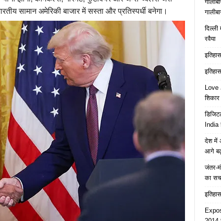
गालीबा
ारतीय सामान अमेरिकी बाजार में सस्ता और प्रतिस्पर्धी
बनेगा।
गालीबा
दिल्ली 
रवैया
इतिहास 
इतिहास 
Love J
शिकार ब
डिजिटल
India 
देश मे
आगे बढ़
जंतर-मं
का स
इतिहास 
Expose
2014 त