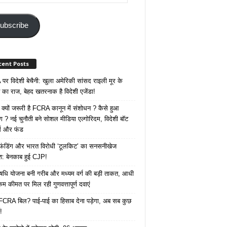
ss
ubscribe
cent Posts
र विदेशी बेचैनी: खुला अमेरिकी सांसद राइली मूर के
 का राज, बेहद खतरनाक है विदेशी एजेंडा!
 क्यों जरूरी है FCRA कानून में संशोधन ? कैसे हुआ
ोग ? नई चुनौती बने सोशल मीडिया एल्गोरिदम, विदेशी बॉट
क्स और फंड
 फंडिंग और भारत विरोधी ‘टूलकिट’ का सनसनीखेज
ाश: बेनकाब हुई CJP!
ि योजना बनी गरीब और मध्यम वर्ग की बड़ी ताकत, आधी
कम कीमत पर मिल रही गुणवत्तापूर्ण दवाएं
ै FCRA बिल? पाई-पाई का हिसाब देना पड़ेगा, अब सब कुछ
!