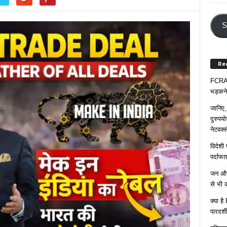
Your
Email
Addre
S
Re
FCRA प
भड़कने
जानिए,
दुरुपय
नेटवर्
विदेशी
पर्दाफ
जन औषध
से भी 
क्या ह
पारदर्शी