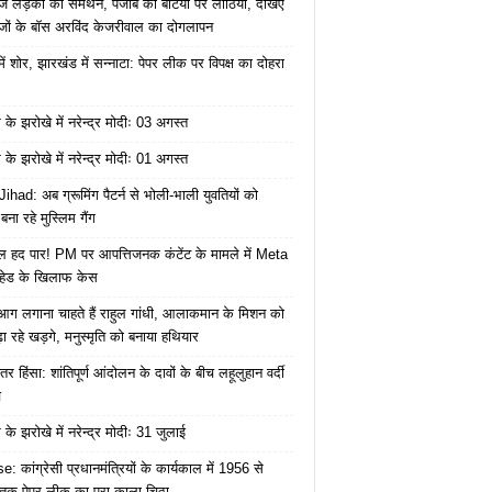
ज लड़की का समर्थन, पंजाब की बेटियों पर लाठियां, देखिए
जों के बॉस अरविंद केजरीवाल का दोगलापन
में शोर, झारखंड में सन्नाटा: पेपर लीक पर विपक्ष का दोहरा
के झरोखे में नरेन्द्र मोदीः 03 अगस्त
के झरोखे में नरेन्द्र मोदीः 01 अगस्त
ihad: अब ग्रूमिंग पैटर्न से भोली-भाली युवतियों को
ना रहे मुस्लिम गैंग
 हद पार! PM पर आपत्तिजनक कंटेंट के मामले में Meta
हेड के खिलाफ केस
ं आग लगाना चाहते हैं राहुल गांधी, आलाकमान के मिशन को
ा रहे खड़गे, मनुस्मृति को बनाया हथियार
तर हिंसा: शांतिपूर्ण आंदोलन के दावों के बीच लहूलुहान वर्दी
च
के झरोखे में नरेन्द्र मोदीः 31 जुलाई
: कांग्रेसी प्रधानमंत्रियों के कार्यकाल में 1956 से
क पेपर लीक का पूरा काला चिठ्ठा