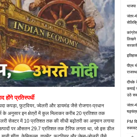
भाजपा 
जंतर-मं
सेलिब्र
कांग्र
लिखने 
सरकारे
इतिहास 
पीएम म
राजस्थ
दीपके 
कमाई स
उठे स
 होंगे प्रतिस्पर्धी
जंतर-म
दा कपड़ा, फुटवियर, ज्वेलरी और डायमंड जैसे रोजगार-प्रधान
षड्यंत्
ट्स के अनुसार इन क्षेत्रों में कुल मिलाकर करीब 20 प्रतिशत तक
ज्वेलरी सेक्टर में 10 प्रतिशत तक की सीधी बढ़ोतरी का अनुमान लगाया
PM विद्
रुकावट
 उत्पादों पर औसतन 29.7 प्रतिशत तक टैरिफ लगता था, जो इस डील
ी झींगा, केमिकल्स, गारमेंट, फुटवियर और जेम्स-ज्वेलरी जैसे