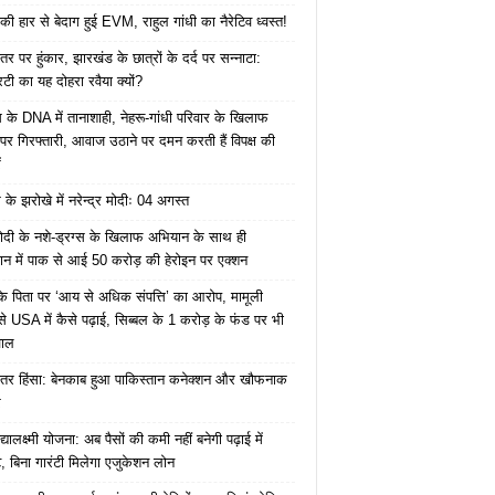
की हार से बेदाग हुई EVM, राहुल गांधी का नैरेटिव ध्वस्त!
तर पर हुंकार, झारखंड के छात्रों के दर्द पर सन्नाटा:
िटी का यह दोहरा रवैया क्यों?
ेस के DNA में तानाशाही, नेहरू-गांधी परिवार के खिलाफ
पर गिरफ्तारी, आवाज उठाने पर दमन करती हैं विपक्ष की
ं
के झरोखे में नरेन्द्र मोदीः 04 अगस्त
ोदी के नशे-ड्रग्स के खिलाफ अभियान के साथ ही
ान में पाक से आई 50 करोड़ की हेरोइन पर एक्शन
के पिता पर ‘आय से अधिक संपत्ति’ का आरोप, मामूली
े USA में कैसे पढ़ाई, सिब्बल के 1 करोड़ के फंड पर भी
वाल
ंतर हिंसा: बेनकाब हुआ पाकिस्तान कनेक्शन और खौफनाक
र
यालक्ष्मी योजना: अब पैसों की कमी नहीं बनेगी पढ़ाई में
, बिना गारंटी मिलेगा एजुकेशन लोन