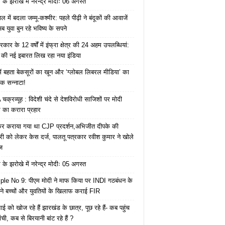
के झरोखे में नरेन्द्र मोदीः 06 अगस्त
 में बदला जम्मू-कश्मीर: पहले पीढ़ी ने बंदूकों की आवाजें
ब युवा बुन रहे भविष्य के सपने
कार के 12 वर्षों में इंफ्रा क्षेत्र की 24 अहम उपलब्धियां:
की नई इबारत लिख रहा नया इंडिया
ं बहता बेकसूरों का खून और ‘ग्लोबल लिबरल मीडिया’ का
क सन्नाटा!
क्रव्यूह : विदेशी चंदे से देशविरोधी साजिशों पर मोदी
का करारा प्रहार
ेकर कराया गया था CJP प्रदर्शन,अभिजीत दीपके की
ारी को लेकर केस दर्ज, पालतू पत्रकार रवीश कुमार ने खोले
ज
के झरोखे में नरेन्द्र मोदीः 05 अगस्त
le No 9: पीएम मोदी ने माफ किया पर INDI गठबंधन के
 ने बच्चों और युवतियों के खिलाफ कराई FIR
ाई को खोज रहे हैं झारखंड के छात्र, पूछ रहे हैं- कब पहुंच
रांची, कब से बिरयानी बांट रहे हैं ?