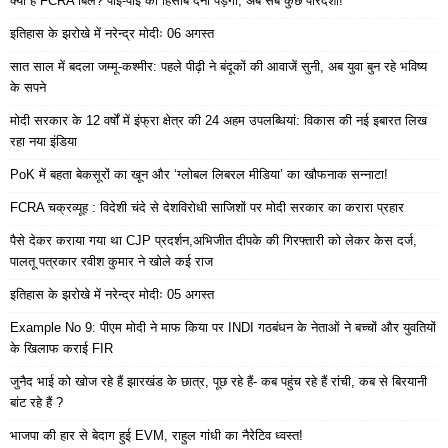
क्या है FCRA बिल? पाई-पाई का हिसाब देना पड़ेगा, अब सब कुछ पारदर्शी!
इतिहास के झरोखे में नरेन्द्र मोदीः 06 अगस्त
सात साल में बदला जम्मू-कश्मीर: पहले पीढ़ी ने बंदूकों की आवाजें सुनी, अब युवा बुन रहे भविष्य
के सपने
मोदी सरकार के 12 वर्षों में इंफ्रा क्षेत्र की 24 अहम उपलब्धियां: विकास की नई इबारत लिख
रहा नया इंडिया
PoK में बहता बेकसूरों का खून और ‘ग्लोबल लिबरल मीडिया’ का खौफनाक सन्नाटा!
FCRA चक्रव्यूह : विदेशी चंदे से देशविरोधी साजिशों पर मोदी सरकार का करारा प्रहार
पैसे देकर कराया गया था CJP प्रदर्शन,अभिजीत दीपके की गिरफ्तारी को लेकर केस दर्ज,
पालतू पत्रकार रवीश कुमार ने खोले कई राज
इतिहास के झरोखे में नरेन्द्र मोदीः 05 अगस्त
Example No 9: पीएम मोदी ने माफ किया पर INDI गठबंधन के नेताओं ने बच्चों और युवतियों
के खिलाफ कराई FIR
जुनैद भाई को खोज रहे हैं झारखंड के छात्र, पूछ रहे हैं- कब पहुंच रहे हैं रांची, कब से बिरयानी
बांट रहे हैं ?
भाजपा की हार से बेदाग हुई EVM, राहुल गांधी का नैरेटिव ध्वस्त!