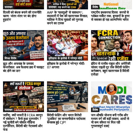
समाचार
समाचार
विशेष
दिल्ली को बंधक बनाने की राजनीति
AAP के ‘पालतुओं’ से सावधान !,
राष्ट्रीय हथकरघा दिवस: करघों से
खत्म: जंतर-मंतर पर बंद होगा
वफादारी में पेश की खतरनाक मिसाल,
ग्लोबल मार्केट तक, बुनकरों के हुनर
हुड़दंग!
मालिक ने दिया युवाओं को गुमराह
से सशक्त हो रहा आत्मनिर्भर भारत
करने का टास्क
विपक्ष विशेष
इतिहास के झरोखे में नरेन्द्र मोदी
PI Special
झूठ और अफवाह के उस्ताद
इतिहास के झरोखे में नरेन्द्र मोदीः
इंदिरा से राजीव-राहुल और अमेरिकी
केजरीवाल: अब फैलाया हवा में फ्लाइट
07 अगस्त
सांसद राइली मूर तक विदेशी फंडिंग
बंद होने का डर!
कनेक्शन, बहुत खतरनाक है विदेशी
एजेंडा!
समाचार
समाचार
विशेष
जानिए, क्यों जरूरी है FCRA कानून
विदेशी फंडिंग और भारत विरोधी
जन औषधि योजना बनी गरीब और
में संशोधन ? कैसे हुआ दुरुपयोग ?
‘टूलकिट’ का सनसनीखेज पर्दाफाश:
मध्यम वर्ग की बड़ी ताकत, आधी से
नई चुनौती बने सोशल मीडिया
बेनकाब हुई CJP!
भी कम कीमत पर मिल रही
एल्गोरिदम, विदेशी बॉट नेटवर्क्स और
गुणवत्तापूर्ण दवाएं
फंड