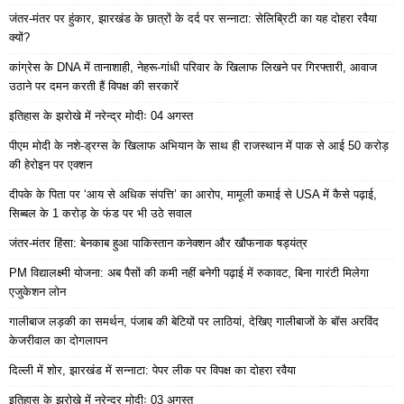
जंतर-मंतर पर हुंकार, झारखंड के छात्रों के दर्द पर सन्नाटा: सेलिब्रिटी का यह दोहरा रवैया
क्यों?
कांग्रेस के DNA में तानाशाही, नेहरू-गांधी परिवार के खिलाफ लिखने पर गिरफ्तारी, आवाज
उठाने पर दमन करती हैं विपक्ष की सरकारें
इतिहास के झरोखे में नरेन्द्र मोदीः 04 अगस्त
पीएम मोदी के नशे-ड्रग्स के खिलाफ अभियान के साथ ही राजस्थान में पाक से आई 50 करोड़
की हेरोइन पर एक्शन
दीपके के पिता पर ‘आय से अधिक संपत्ति’ का आरोप, मामूली कमाई से USA में कैसे पढ़ाई,
सिब्बल के 1 करोड़ के फंड पर भी उठे सवाल
जंतर-मंतर हिंसा: बेनकाब हुआ पाकिस्तान कनेक्शन और खौफनाक षड्यंत्र
PM विद्यालक्ष्मी योजना: अब पैसों की कमी नहीं बनेगी पढ़ाई में रुकावट, बिना गारंटी मिलेगा
एजुकेशन लोन
गालीबाज लड़की का समर्थन, पंजाब की बेटियों पर लाठियां, देखिए गालीबाजों के बॉस अरविंद
केजरीवाल का दोगलापन
दिल्ली में शोर, झारखंड में सन्नाटा: पेपर लीक पर विपक्ष का दोहरा रवैया
इतिहास के झरोखे में नरेन्द्र मोदीः 03 अगस्त