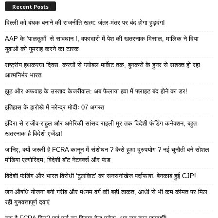
Recent Posts
दिल्ली को बंधक बनाने की राजनीति खत्म: जंतर-मंतर पर बंद होगा हुड़दंग!
AAP के ‘पालतुओं’ से सावधान !, वफादारी में पेश की खतरनाक मिसाल, मालिक ने दिया
युवाओं को गुमराह करने का टास्क
राष्ट्रीय हथकरघा दिवस: करघों से ग्लोबल मार्केट तक, बुनकरों के हुनर से सशक्त हो रहा
आत्मनिर्भर भारत
झूठ और अफवाह के उस्ताद केजरीवाल: अब फैलाया हवा में फ्लाइट बंद होने का डर!
इतिहास के झरोखे में नरेन्द्र मोदीः 07 अगस्त
इंदिरा से राजीव-राहुल और अमेरिकी सांसद राइली मूर तक विदेशी फंडिंग कनेक्शन, बहुत
खतरनाक है विदेशी एजेंडा!
जानिए, क्यों जरूरी है FCRA कानून में संशोधन ? कैसे हुआ दुरुपयोग ? नई चुनौती बने सोशल
मीडिया एल्गोरिदम, विदेशी बॉट नेटवर्क्स और फंड
विदेशी फंडिंग और भारत विरोधी ‘टूलकिट’ का सनसनीखेज पर्दाफाश: बेनकाब हुई CJP!
जन औषधि योजना बनी गरीब और मध्यम वर्ग की बड़ी ताकत, आधी से भी कम कीमत पर मिल
रही गुणवत्तापूर्ण दवाएं