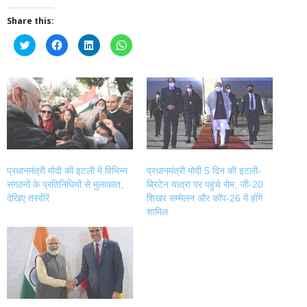
Share this:
Click
Click
Click
Click
to
to
to
to
share
share
share
share
on
on
on
on
Twitter
Facebook
LinkedIn
WhatsApp
(Opens
(Opens
(Opens
(Opens
in
in
in
in
new
new
new
new
window)
window)
window)
window)
प्रधानमंत्री मोदी की इटली में विभिन्न
प्रधानमंत्री मोदी 5 दिन की इटली-
संगठनों के प्रतिनिधियों से मुलाकात,
ब्रिटेन यात्रा पर पहुंचे रोम, जी-20
देखिए तस्वीरें
शिखर सम्मेलन और कॉप-26 में होंगे
शामिल