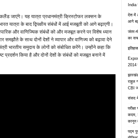
India 
देश मे
ऑकलैंड जाएंगे। यह यात्रा प्रधानमंत्री क्रिस्टोफर लक्सन के
आगे बढ़
ारत यात्रा के बाद द्विपक्षीय संबंधों में आई मजबूती को आगे बढ़ाएगी।
जंतर-मं
व्यापारिक और वाणिज्यिक संबंधों को और मजबूत करने पर विशेष ध्यान
का स
ार समझौते के साथ दोनों देशों ने व्यापार और वाणिज्य को बढ़ावा देने
नमंत्री भारतीय समुदाय के लोगों को संबोधित करेंगे। उन्होंने कहा कि
इतिहास 
ृष्ट प्रदर्शन किया है और दोनों देशों के संबंधों को मजबूत बनाने में
Expose
2014 त
झारखंड 
राहुल
CBI जा
संसद मे
परीक्ष
कदम, ल
कानून क
पद्म प
मीडिया