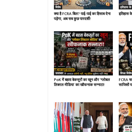
विशेष
इतिहास के झर
क्या है FCRA बिल? पाई-पाई का हिसाब देना
इतिहास के
पड़ेगा, अब सब कुछ पारदर्शी!
समाचार
विपक्ष विशेष
PoK में बहता बेकसूरों का खून और ‘ग्लोबल
FCRA चक्र
लिबरल मीडिया’ का खौफनाक सन्नाटा!
साजिशों प