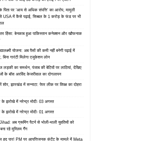
के पिता पर ‘आय से अधिक संपत्ति’ का आरोप, मामूली
े USA में कैसे पढ़ाई, सिब्बल के 1 करोड़ के फंड पर भी
वाल
ंतर हिंसा: बेनकाब हुआ पाकिस्तान कनेक्शन और खौफनाक
र
यालक्ष्मी योजना: अब पैसों की कमी नहीं बनेगी पढ़ाई में
, बिना गारंटी मिलेगा एजुकेशन लोन
ज लड़की का समर्थन, पंजाब की बेटियों पर लाठियां, देखिए
जों के बॉस अरविंद केजरीवाल का दोगलापन
में शोर, झारखंड में सन्नाटा: पेपर लीक पर विपक्ष का दोहरा
के झरोखे में नरेन्द्र मोदीः 03 अगस्त
के झरोखे में नरेन्द्र मोदीः 01 अगस्त
ihad: अब ग्रूमिंग पैटर्न से भोली-भाली युवतियों को
ना रहे मुस्लिम गैंग
 हद पार! PM पर आपत्तिजनक कंटेंट के मामले में Meta