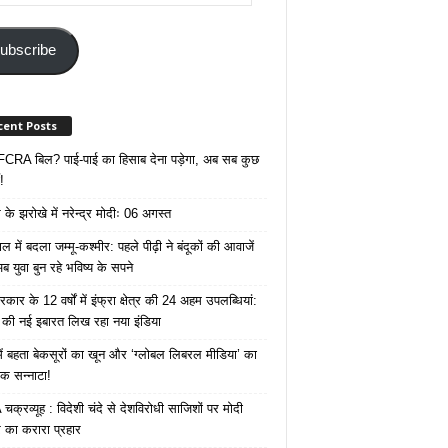
ss
ubscribe
cent Posts
ै FCRA बिल? पाई-पाई का हिसाब देना पड़ेगा, अब सब कुछ
!
के झरोखे में नरेन्द्र मोदीः 06 अगस्त
 में बदला जम्मू-कश्मीर: पहले पीढ़ी ने बंदूकों की आवाजें
ब युवा बुन रहे भविष्य के सपने
कार के 12 वर्षों में इंफ्रा क्षेत्र की 24 अहम उपलब्धियां:
की नई इबारत लिख रहा नया इंडिया
ं बहता बेकसूरों का खून और ‘ग्लोबल लिबरल मीडिया’ का
क सन्नाटा!
क्रव्यूह : विदेशी चंदे से देशविरोधी साजिशों पर मोदी
का करारा प्रहार