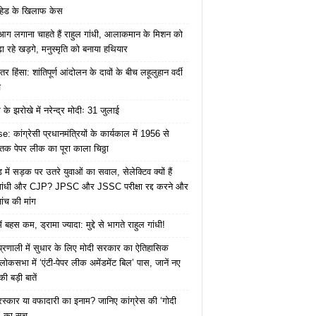
हेड के खिलाफ केस
ं आग लगाना चाहते हैं राहुल गांधी, आलाकमान के मिशन को
ा रहे खड़गे, मनुस्मृति को बनाया हथियार
तर हिंसा: शांतिपूर्ण आंदोलन के दावों के बीच लहूलुहान वर्दी
च
के झरोखे में नरेन्द्र मोदीः 31 जुलाई
: कांग्रेसी प्रधानमंत्रियों के कार्यकाल में 1956 से
क पेपर लीक का पूरा काला चिठ्ठा
में सड़क पर उतरे युवाओं का सवाल, सेलेक्टिव क्यों हैं
 गांधी और CJP? JPSC और JSSC परीक्षा रद्द करने और
ंच की मांग
ं बहस कम, ड्रामा ज्यादा: मुद्दे से भागते राहुल गांधी!
ा प्रणाली में सुधार के लिए मोदी सरकार का ऐतिहासिक
ोकसभा में ‘एंटी-पेपर लीक अमेंडमेंट बिल’ पास, जानें नए
ी बड़ी बातें
ुरस्कार या वफादारी का इनाम? जानिए कांग्रेस की ‘गोदी
’ का सच