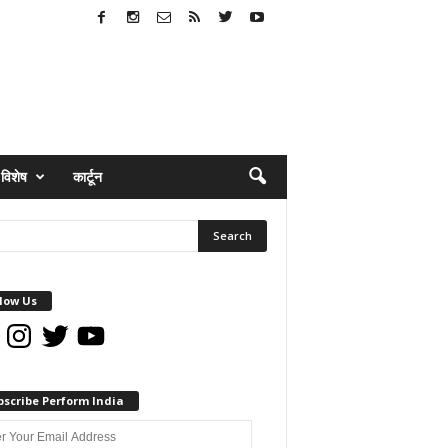
विशेष
कार्टून
low Us
book
Instagram
Twitter
YouTube
bscribe Perform India