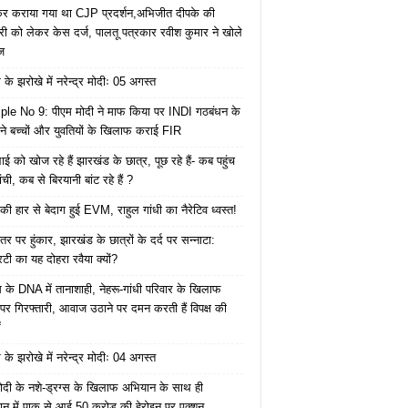
ेकर कराया गया था CJP प्रदर्शन,अभिजीत दीपके की
ारी को लेकर केस दर्ज, पालतू पत्रकार रवीश कुमार ने खोले
ज
के झरोखे में नरेन्द्र मोदीः 05 अगस्त
le No 9: पीएम मोदी ने माफ किया पर INDI गठबंधन के
 ने बच्चों और युवतियों के खिलाफ कराई FIR
ाई को खोज रहे हैं झारखंड के छात्र, पूछ रहे हैं- कब पहुंच
रांची, कब से बिरयानी बांट रहे हैं ?
की हार से बेदाग हुई EVM, राहुल गांधी का नैरेटिव ध्वस्त!
तर पर हुंकार, झारखंड के छात्रों के दर्द पर सन्नाटा:
िटी का यह दोहरा रवैया क्यों?
ेस के DNA में तानाशाही, नेहरू-गांधी परिवार के खिलाफ
पर गिरफ्तारी, आवाज उठाने पर दमन करती हैं विपक्ष की
ं
के झरोखे में नरेन्द्र मोदीः 04 अगस्त
ोदी के नशे-ड्रग्स के खिलाफ अभियान के साथ ही
ान में पाक से आई 50 करोड़ की हेरोइन पर एक्शन