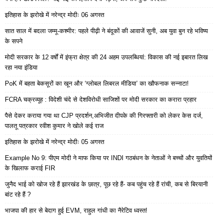
इतिहास के झरोखे में नरेन्द्र मोदीः 06 अगस्त
सात साल में बदला जम्मू-कश्मीर: पहले पीढ़ी ने बंदूकों की आवाजें सुनी, अब युवा बुन रहे भविष्य
के सपने
मोदी सरकार के 12 वर्षों में इंफ्रा क्षेत्र की 24 अहम उपलब्धियां: विकास की नई इबारत लिख
रहा नया इंडिया
PoK में बहता बेकसूरों का खून और ‘ग्लोबल लिबरल मीडिया’ का खौफनाक सन्नाटा!
FCRA चक्रव्यूह : विदेशी चंदे से देशविरोधी साजिशों पर मोदी सरकार का करारा प्रहार
पैसे देकर कराया गया था CJP प्रदर्शन,अभिजीत दीपके की गिरफ्तारी को लेकर केस दर्ज,
पालतू पत्रकार रवीश कुमार ने खोले कई राज
इतिहास के झरोखे में नरेन्द्र मोदीः 05 अगस्त
Example No 9: पीएम मोदी ने माफ किया पर INDI गठबंधन के नेताओं ने बच्चों और युवतियों
के खिलाफ कराई FIR
जुनैद भाई को खोज रहे हैं झारखंड के छात्र, पूछ रहे हैं- कब पहुंच रहे हैं रांची, कब से बिरयानी
बांट रहे हैं ?
भाजपा की हार से बेदाग हुई EVM, राहुल गांधी का नैरेटिव ध्वस्त!