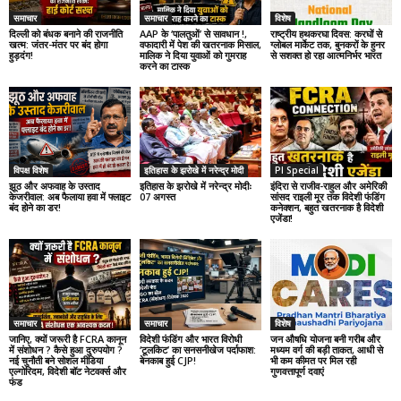
समाचार
समाचार
विशेष
दिल्ली को बंधक बनाने की राजनीति
AAP के ‘पालतुओं’ से सावधान !,
राष्ट्रीय हथकरघा दिवस: करघों से
खत्म: जंतर-मंतर पर बंद होगा
वफादारी में पेश की खतरनाक मिसाल,
ग्लोबल मार्केट तक, बुनकरों के हुनर
हुड़दंग!
मालिक ने दिया युवाओं को गुमराह
से सशक्त हो रहा आत्मनिर्भर भारत
करने का टास्क
विपक्ष विशेष
इतिहास के झरोखे में नरेन्द्र मोदी
PI Special
झूठ और अफवाह के उस्ताद
इतिहास के झरोखे में नरेन्द्र मोदीः
इंदिरा से राजीव-राहुल और अमेरिकी
केजरीवाल: अब फैलाया हवा में फ्लाइट
07 अगस्त
सांसद राइली मूर तक विदेशी फंडिंग
बंद होने का डर!
कनेक्शन, बहुत खतरनाक है विदेशी
एजेंडा!
समाचार
समाचार
विशेष
जानिए, क्यों जरूरी है FCRA कानून
विदेशी फंडिंग और भारत विरोधी
जन औषधि योजना बनी गरीब और
में संशोधन ? कैसे हुआ दुरुपयोग ?
‘टूलकिट’ का सनसनीखेज पर्दाफाश:
मध्यम वर्ग की बड़ी ताकत, आधी से
नई चुनौती बने सोशल मीडिया
बेनकाब हुई CJP!
भी कम कीमत पर मिल रही
एल्गोरिदम, विदेशी बॉट नेटवर्क्स और
गुणवत्तापूर्ण दवाएं
फंड