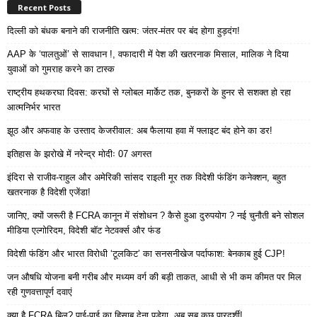
Recent Posts
दिल्ली को बंधक बनाने की राजनीति खत्म: जंतर-मंतर पर बंद होगा हुड़दंग!
AAP के ‘पालतुओं’ से सावधान !, वफादारी में पेश की खतरनाक मिसाल, मालिक ने दिया
युवाओं को गुमराह करने का टास्क
राष्ट्रीय हथकरघा दिवस: करघों से ग्लोबल मार्केट तक, बुनकरों के हुनर से सशक्त हो रहा
आत्मनिर्भर भारत
झूठ और अफवाह के उस्ताद केजरीवाल: अब फैलाया हवा में फ्लाइट बंद होने का डर!
इतिहास के झरोखे में नरेन्द्र मोदीः 07 अगस्त
इंदिरा से राजीव-राहुल और अमेरिकी सांसद राइली मूर तक विदेशी फंडिंग कनेक्शन, बहुत
खतरनाक है विदेशी एजेंडा!
जानिए, क्यों जरूरी है FCRA कानून में संशोधन ? कैसे हुआ दुरुपयोग ? नई चुनौती बने सोशल
मीडिया एल्गोरिदम, विदेशी बॉट नेटवर्क्स और फंड
विदेशी फंडिंग और भारत विरोधी ‘टूलकिट’ का सनसनीखेज पर्दाफाश: बेनकाब हुई CJP!
जन औषधि योजना बनी गरीब और मध्यम वर्ग की बड़ी ताकत, आधी से भी कम कीमत पर मिल
रही गुणवत्तापूर्ण दवाएं
क्या है FCRA बिल? पाई-पाई का हिसाब देना पड़ेगा, अब सब कुछ पारदर्शी!