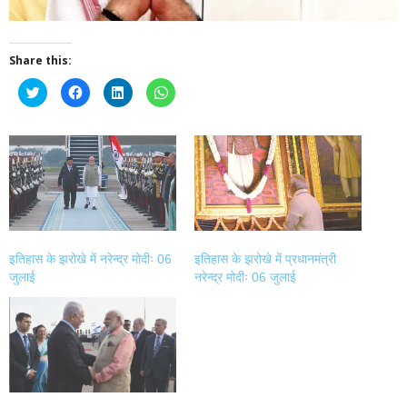
Share this:
Click
Click
Click
Click
to
to
to
to
share
share
share
share
on
on
on
on
Twitter
Facebook
LinkedIn
WhatsApp
(Opens
(Opens
(Opens
(Opens
in
in
in
in
new
new
new
new
window)
window)
window)
window)
इतिहास के झरोखे में नरेन्द्र मोदीः 06
इतिहास के झरोखे में प्रधानमंत्री
जुलाई
नरेन्द्र मोदीः 06 जुलाई