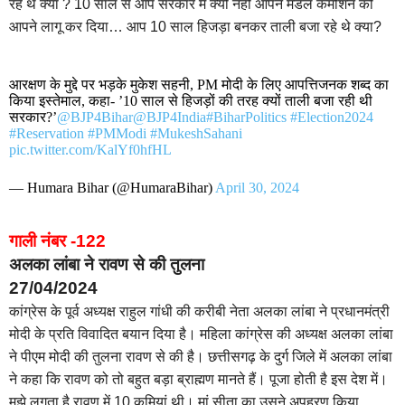
रहे थे क्या ? 10 साल से आप सरकार में क्यों नहीं आपने मंडल कमीशन को
आपने लागू कर दिया… आप 10 साल हिजड़ा बनकर ताली बजा रहे थे क्या?
आरक्षण के मुद्दे पर भड़के मुकेश सहनी, PM मोदी के लिए आपत्तिजनक शब्द का
किया इस्तेमाल, कहा- ’10 साल से हिजड़ों की तरह क्यों ताली बजा रही थी
सरकार?’
@BJP4Bihar
@BJP4India
#BiharPolitics
#Election2024
#Reservation
#PMModi
#MukeshSahani
pic.twitter.com/KalYf0hfHL
— Humara Bihar (@HumaraBihar)
April 30, 2024
गाली नंबर -122
अलका लांबा ने रावण से की तुलना
27/04/2024
कांग्रेस के पूर्व अध्यक्ष राहुल गांधी की करीबी नेता अलका लांबा ने प्रधानमंत्री
मोदी के प्रति विवादित बयान दिया है। महिला कांग्रेस की अध्यक्ष अलका लांबा
ने पीएम मोदी की तुलना रावण से की है। छत्तीसगढ़ के दुर्ग जिले में अलका लांबा
ने कहा कि रावण को तो बहुत बड़ा ब्राह्मण मानते हैं। पूजा होती है इस देश में।
मुझे लगता है रावण में 10 कमियां थी। मां सीता का उसने अपहरण किया,