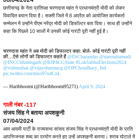
छत्तीसगढ़ के नेता प्रतिपक्ष चरणदास महंत ने प्रधानमंत्री मोदी को लेकर
विवादित बयान दिया है। सक्ती जिले में 8 अप्रैल को आयोजित कार्यकर्ता
सम्मेलन में उन्होंने पीएम नरेंद्र मोदी को डिफॉल्टर बता दिया। साथ ही उन्होंने
कहा कि पिछले 10 सालों में उनकी कोई गारंटी पूरी नहीं हुई है।
चरणदास महंत ने अब मोदी को डिफाल्टर कहा: बोले- कोई गारंटी पूरी नहीं
की…ऐसे लोगों को डिफाल्टर कहते हैं
@DrCharandas
@narendramodi
@INCChhattisgarh
@BJP4CGState
#LokSabhaElections2024
@vishnudsai
@vijaysharmacg
@OPChoudhary_Ind
pic.twitter.com/mxo97n4CnL
— Haribhoomi (@Haribhoomi95271)
April 9, 2024
गाली नंबर -117
संजय सिंह ने बताया अपशकुनी
07/04/2024
आम आदमी पार्टी के राज्यसभा सांसद संजय सिंह ने प्रधानमंत्री मोदी के प्रति
आपत्तिजनक शब्द का प्रयोग करते हुए उन्हें अपशकुनी बताया। शराब घोटाले में