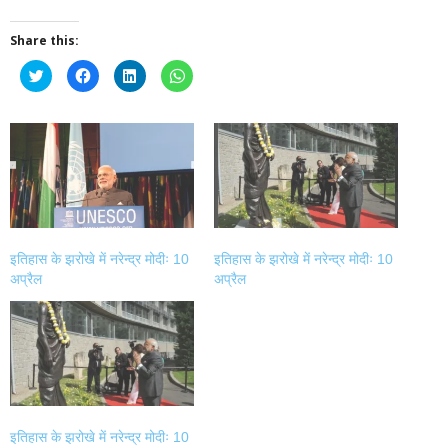
Share this:
Click
Click
Click
Click
to
to
to
to
share
share
share
share
on
on
on
on
Twitter
Facebook
LinkedIn
WhatsApp
(Opens
(Opens
(Opens
(Opens
in
in
in
in
new
new
new
new
window)
window)
window)
window)
इतिहास के झरोखे में नरेन्द्र मोदीः 10
इतिहास के झरोखे में नरेन्द्र मोदीः 10
अप्रैल
अप्रैल
इतिहास के झरोखे में नरेन्द्र मोदीः 10