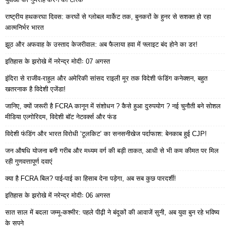
राष्ट्रीय हथकरघा दिवस: करघों से ग्लोबल मार्केट तक, बुनकरों के हुनर से सशक्त हो रहा
आत्मनिर्भर भारत
झूठ और अफवाह के उस्ताद केजरीवाल: अब फैलाया हवा में फ्लाइट बंद होने का डर!
इतिहास के झरोखे में नरेन्द्र मोदीः 07 अगस्त
इंदिरा से राजीव-राहुल और अमेरिकी सांसद राइली मूर तक विदेशी फंडिंग कनेक्शन, बहुत
खतरनाक है विदेशी एजेंडा!
जानिए, क्यों जरूरी है FCRA कानून में संशोधन ? कैसे हुआ दुरुपयोग ? नई चुनौती बने सोशल
मीडिया एल्गोरिदम, विदेशी बॉट नेटवर्क्स और फंड
विदेशी फंडिंग और भारत विरोधी ‘टूलकिट’ का सनसनीखेज पर्दाफाश: बेनकाब हुई CJP!
जन औषधि योजना बनी गरीब और मध्यम वर्ग की बड़ी ताकत, आधी से भी कम कीमत पर मिल
रही गुणवत्तापूर्ण दवाएं
क्या है FCRA बिल? पाई-पाई का हिसाब देना पड़ेगा, अब सब कुछ पारदर्शी!
इतिहास के झरोखे में नरेन्द्र मोदीः 06 अगस्त
सात साल में बदला जम्मू-कश्मीर: पहले पीढ़ी ने बंदूकों की आवाजें सुनी, अब युवा बुन रहे भविष्य
के सपने