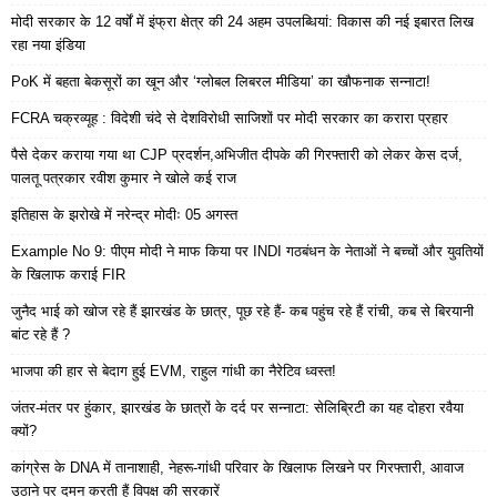
मोदी सरकार के 12 वर्षों में इंफ्रा क्षेत्र की 24 अहम उपलब्धियां: विकास की नई इबारत लिख
रहा नया इंडिया
PoK में बहता बेकसूरों का खून और ‘ग्लोबल लिबरल मीडिया’ का खौफनाक सन्नाटा!
FCRA चक्रव्यूह : विदेशी चंदे से देशविरोधी साजिशों पर मोदी सरकार का करारा प्रहार
पैसे देकर कराया गया था CJP प्रदर्शन,अभिजीत दीपके की गिरफ्तारी को लेकर केस दर्ज,
पालतू पत्रकार रवीश कुमार ने खोले कई राज
इतिहास के झरोखे में नरेन्द्र मोदीः 05 अगस्त
Example No 9: पीएम मोदी ने माफ किया पर INDI गठबंधन के नेताओं ने बच्चों और युवतियों
के खिलाफ कराई FIR
जुनैद भाई को खोज रहे हैं झारखंड के छात्र, पूछ रहे हैं- कब पहुंच रहे हैं रांची, कब से बिरयानी
बांट रहे हैं ?
भाजपा की हार से बेदाग हुई EVM, राहुल गांधी का नैरेटिव ध्वस्त!
जंतर-मंतर पर हुंकार, झारखंड के छात्रों के दर्द पर सन्नाटा: सेलिब्रिटी का यह दोहरा रवैया
क्यों?
कांग्रेस के DNA में तानाशाही, नेहरू-गांधी परिवार के खिलाफ लिखने पर गिरफ्तारी, आवाज
उठाने पर दमन करती हैं विपक्ष की सरकारें