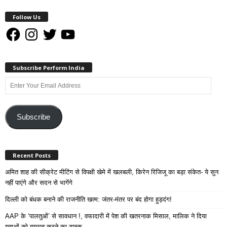
Follow Us
Facebook
Instagram
Twitter
YouTube
Subscribe Perform India
Enter
Your
Email
Address
Subscribe
Recent Posts
अमित शाह की सीक्रेट मीटिंग से विपक्षी खेमे में खलबली, किरेन रिजिजू का बड़ा संकेत- ये सुन
नहीं पाएंगे और सदन से भागेंगे
दिल्ली को बंधक बनाने की राजनीति खत्म: जंतर-मंतर पर बंद होगा हुड़दंग!
AAP के ‘पालतुओं’ से सावधान !, वफादारी में पेश की खतरनाक मिसाल, मालिक ने दिया
युवाओं को गुमराह करने का टास्क