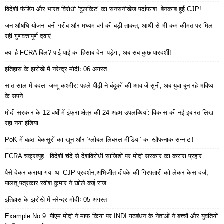
विदेशी फंडिंग और भारत विरोधी ‘टूलकिट’ का सनसनीखेज पर्दाफाश: बेनकाब हुई CJP!
जन औषधि योजना बनी गरीब और मध्यम वर्ग की बड़ी ताकत, आधी से भी कम कीमत पर मिल
रही गुणवत्तापूर्ण दवाएं
क्या है FCRA बिल? पाई-पाई का हिसाब देना पड़ेगा, अब सब कुछ पारदर्शी!
इतिहास के झरोखे में नरेन्द्र मोदीः 06 अगस्त
सात साल में बदला जम्मू-कश्मीर: पहले पीढ़ी ने बंदूकों की आवाजें सुनी, अब युवा बुन रहे भविष्य
के सपने
मोदी सरकार के 12 वर्षों में इंफ्रा क्षेत्र की 24 अहम उपलब्धियां: विकास की नई इबारत लिख
रहा नया इंडिया
PoK में बहता बेकसूरों का खून और ‘ग्लोबल लिबरल मीडिया’ का खौफनाक सन्नाटा!
FCRA चक्रव्यूह : विदेशी चंदे से देशविरोधी साजिशों पर मोदी सरकार का करारा प्रहार
पैसे देकर कराया गया था CJP प्रदर्शन,अभिजीत दीपके की गिरफ्तारी को लेकर केस दर्ज,
पालतू पत्रकार रवीश कुमार ने खोले कई राज
इतिहास के झरोखे में नरेन्द्र मोदीः 05 अगस्त
Example No 9: पीएम मोदी ने माफ किया पर INDI गठबंधन के नेताओं ने बच्चों और युवतियों