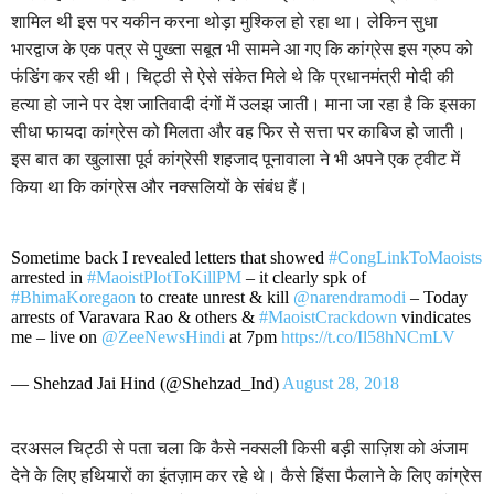
शामिल थी इस पर यकीन करना थोड़ा मुश्किल हो रहा था। लेकिन सुधा
भारद्वाज के एक पत्र से पुख्ता सबूत भी सामने आ गए कि कांग्रेस इस ग्रुप को
फंडिंग कर रही थी। चिट्ठी से ऐसे संकेत मिले थे कि प्रधानमंत्री मोदी की
हत्या हो जाने पर देश जातिवादी दंगों में उलझ जाती। माना जा रहा है कि इसका
सीधा फायदा कांग्रेस को मिलता और वह फिर से सत्ता पर काबिज हो जाती।
इस बात का खुलासा पूर्व कांग्रेसी शहजाद पूनावाला ने भी अपने एक ट्वीट में
किया था कि कांग्रेस और नक्सलियों के संबंध हैं।
Sometime back I revealed letters that showed
#CongLinkToMaoists
arrested in
#MaoistPlotToKillPM
– it clearly spk of
#BhimaKoregaon
to create unrest & kill
@narendramodi
– Today
arrests of Varavara Rao & others &
#MaoistCrackdown
vindicates
me – live on
@ZeeNewsHindi
at 7pm
https://t.co/Il58hNCmLV
— Shehzad Jai Hind (@Shehzad_Ind)
August 28, 2018
दरअसल चिट्ठी से पता चला कि कैसे नक्सली किसी बड़ी साज़िश को अंजाम
देने के लिए हथियारों का इंतज़ाम कर रहे थे। कैसे हिंसा फैलाने के लिए कांग्रेस