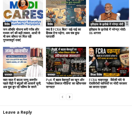
विशेष
विशेष
इतिहास के झरोखे में नरेन्द्र मोदी
जन औषधि योजना बनी गरीब और
क्या है FCRA बिल? पाई-पाई का
इतिहास के झरोखे में नरेन्द्र मोदीः
मध्यम वर्ग की बड़ी ताकत, आधी से
हिसाब देना पड़ेगा, अब सब कुछ
06 अगस्त
भी कम कीमत पर मिल रही
पारदर्शी!
गुणवत्तापूर्ण दवाएं
समाचार
समाचार
विपक्ष विशेष
सात साल में बदला जम्मू-कश्मीर:
PoK में बहता बेकसूरों का खून और
FCRA चक्रव्यूह : विदेशी चंदे से
पहले पीढ़ी ने बंदूकों की आवाजें सुनी,
‘ग्लोबल लिबरल मीडिया’ का खौफनाक
देशविरोधी साजिशों पर मोदी सरकार
अब युवा बुन रहे भविष्य के सपने
सन्नाटा!
का करारा प्रहार
Leave a Reply