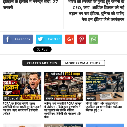
इतिहास के झरोखे में नरेन्द्र मोदीः 27
भारत की तरक्की के मुरीद हुए जर्मनी के
फरवरी
CEO, कहा- आर्थिक विकास की नई
उड़ान भर रहा इंडिया, दुनिया को चाहिए
मेक इन इंडिया जैसे कार्यक्रम
Facebook
Twitter
RELATED ARTICLES
MORE FROM AUTHOR
PI Special
समाचार
समाचार
FCRA पर विदेशी बेचैनी: खुला
जानिए, क्यों जरूरी है FCRA कानून
विदेशी फंडिंग और भारत विरोधी
अमेरिकी सांसद राइली मूर के भड़कने
में संशोधन ? कैसे हुआ दुरुपयोग ?
‘टूलकिट’ का सनसनीखेज पर्दाफाश:
का राज, बेहद खतरनाक है विदेशी
नई चुनौती बने सोशल मीडिया
बेनकाब हुई CJP!
एजेंडा!
एल्गोरिदम, विदेशी बॉट नेटवर्क्स और
फंड