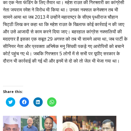
का एक नेता फंडिंग के लिए तैयार था। महेश राउत की गिरफ्तारी का कांग्रेसी
नेता जयराम रमेश ने विरोध भी किया था। उनका नक्सल कनेक्शन तब भी
सामने आया था जब 2013 में उन्होंने महाराष्ट्र के सीएम पृथ्वीराज चौहान
चिट्ठी लिख कर कहा था कि महेश राउत के खिलाफ कोई कार्रवाई न की जाए
और उसे आजादी से काम करने दिया जाए। बहरहाल कांग्रेस नक्सलियों की
मददगार है इसका एक सबूत 29 अगस्त को तब भी सामने आया था, जब पार्टी के
सीनियर नेता और प्रवक्ता अभिषेक मनु सिंघवी पकड़े गए आरोपियों को बचाने
कोर्ट पहुंच गए थे। जबकि गिरफ्तार 5 लोगों में से सभी पर यूपीए सरकार के
दौरान भी कार्रवाई की गई थी और इनमें से दो को तो जेल भी भेजा गया था।
Share this:
Click
Click
Click
Click
to
to
to
to
share
share
share
share
on
on
on
on
Twitter
Facebook
LinkedIn
WhatsApp
(Opens
(Opens
(Opens
(Opens
in
in
in
in
new
new
new
new
window)
window)
window)
window)