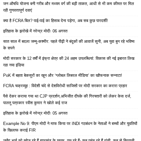
जन औषधि योजना बनी गरीब और मध्यम वर्ग की बड़ी ताकत, आधी से भी कम कीमत पर मिल
रही गुणवत्तापूर्ण दवाएं
क्या है FCRA बिल? पाई-पाई का हिसाब देना पड़ेगा, अब सब कुछ पारदर्शी!
इतिहास के झरोखे में नरेन्द्र मोदीः 06 अगस्त
सात साल में बदला जम्मू-कश्मीर: पहले पीढ़ी ने बंदूकों की आवाजें सुनी, अब युवा बुन रहे भविष्य
के सपने
मोदी सरकार के 12 वर्षों में इंफ्रा क्षेत्र की 24 अहम उपलब्धियां: विकास की नई इबारत लिख
रहा नया इंडिया
PoK में बहता बेकसूरों का खून और ‘ग्लोबल लिबरल मीडिया’ का खौफनाक सन्नाटा!
FCRA चक्रव्यूह : विदेशी चंदे से देशविरोधी साजिशों पर मोदी सरकार का करारा प्रहार
पैसे देकर कराया गया था CJP प्रदर्शन,अभिजीत दीपके की गिरफ्तारी को लेकर केस दर्ज,
पालतू पत्रकार रवीश कुमार ने खोले कई राज
इतिहास के झरोखे में नरेन्द्र मोदीः 05 अगस्त
Example No 9: पीएम मोदी ने माफ किया पर INDI गठबंधन के नेताओं ने बच्चों और युवतियों
के खिलाफ कराई FIR
जुनैद भाई को खोज रहे हैं झारखंड के छात्र, पूछ रहे हैं- कब पहुंच रहे हैं रांची, कब से बिरयानी