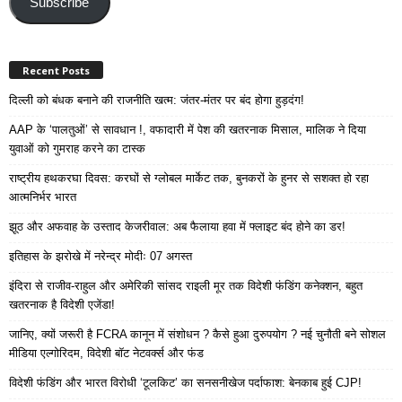
Subscribe
Recent Posts
दिल्ली को बंधक बनाने की राजनीति खत्म: जंतर-मंतर पर बंद होगा हुड़दंग!
AAP के ‘पालतुओं’ से सावधान !, वफादारी में पेश की खतरनाक मिसाल, मालिक ने दिया
युवाओं को गुमराह करने का टास्क
राष्ट्रीय हथकरघा दिवस: करघों से ग्लोबल मार्केट तक, बुनकरों के हुनर से सशक्त हो रहा
आत्मनिर्भर भारत
झूठ और अफवाह के उस्ताद केजरीवाल: अब फैलाया हवा में फ्लाइट बंद होने का डर!
इतिहास के झरोखे में नरेन्द्र मोदीः 07 अगस्त
इंदिरा से राजीव-राहुल और अमेरिकी सांसद राइली मूर तक विदेशी फंडिंग कनेक्शन, बहुत
खतरनाक है विदेशी एजेंडा!
जानिए, क्यों जरूरी है FCRA कानून में संशोधन ? कैसे हुआ दुरुपयोग ? नई चुनौती बने सोशल
मीडिया एल्गोरिदम, विदेशी बॉट नेटवर्क्स और फंड
विदेशी फंडिंग और भारत विरोधी ‘टूलकिट’ का सनसनीखेज पर्दाफाश: बेनकाब हुई CJP!