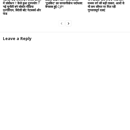
में संशोधन ? कैसे हुआ दुरुपयोग ?
‘टूलकिट’ का सनसनीखेज पर्दाफाश:
मध्यम वर्ग की बड़ी ताकत, आधी से
नई चुनौती बने सोशल मीडिया
बेनकाब हुई CJP!
भी कम कीमत पर मिल रही
एल्गोरिदम, विदेशी बॉट नेटवर्क्स और
गुणवत्तापूर्ण दवाएं
फंड
Leave a Reply