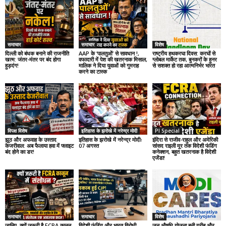
समाचार
समाचार
विशेष
दिल्ली को बंधक बनाने की राजनीति
AAP के ‘पालतुओं’ से सावधान !,
राष्ट्रीय हथकरघा दिवस: करघों से
खत्म: जंतर-मंतर पर बंद होगा
वफादारी में पेश की खतरनाक मिसाल,
ग्लोबल मार्केट तक, बुनकरों के हुनर
हुड़दंग!
मालिक ने दिया युवाओं को गुमराह
से सशक्त हो रहा आत्मनिर्भर भारत
करने का टास्क
विपक्ष विशेष
इतिहास के झरोखे में नरेन्द्र मोदी
PI Special
झूठ और अफवाह के उस्ताद
इतिहास के झरोखे में नरेन्द्र मोदीः
इंदिरा से राजीव-राहुल और अमेरिकी
केजरीवाल: अब फैलाया हवा में फ्लाइट
07 अगस्त
सांसद राइली मूर तक विदेशी फंडिंग
बंद होने का डर!
कनेक्शन, बहुत खतरनाक है विदेशी
एजेंडा!
समाचार
समाचार
विशेष
जानिए, क्यों जरूरी है FCRA कानून
विदेशी फंडिंग और भारत विरोधी
जन औषधि योजना बनी गरीब और