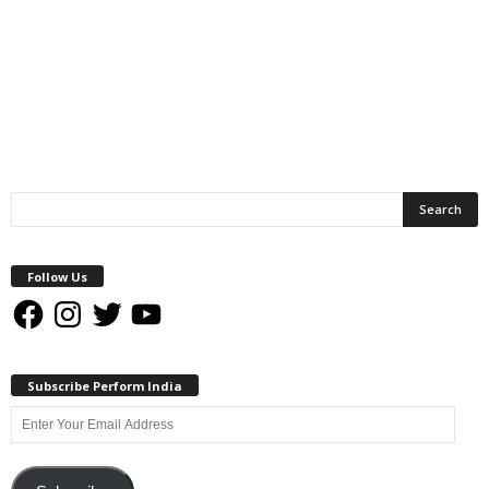
Follow Us
Facebook
Instagram
Twitter
YouTube
Subscribe Perform India
Enter
Your
Email
Address