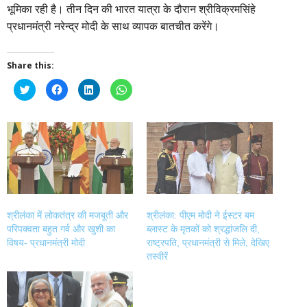
भूमिका रही है। तीन दिन की भारत यात्रा के दौरान श्रीविक्रमसिंहे
प्रधानमंत्री नरेन्द्र मोदी के साथ व्यापक बातचीत करेंगे।
Share this:
Click
Click
Click
Click
to
to
to
to
share
share
share
share
on
on
on
on
Twitter
Facebook
LinkedIn
WhatsApp
(Opens
(Opens
(Opens
(Opens
in
in
in
in
new
new
new
new
window)
window)
window)
window)
श्रीलंका में लोकतंत्र की मजबूती और
श्रीलंका: पीएम मोदी ने ईस्टर बम
परिपक्वता बहुत गर्व और खुशी का
ब्लास्ट के मृतकों को श्रद्धांजलि दी,
विषय- प्रधानमंत्री मोदी
राष्ट्रपति, प्रधानमंत्री से मिले, देखिए
तस्वीरें