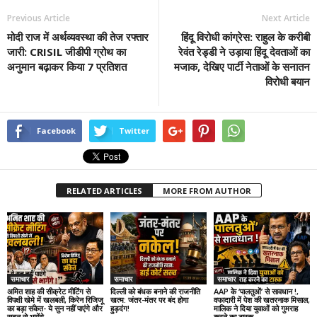
Previous Article
Next Article
मोदी राज में अर्थव्यवस्था की तेज रफ्तार
हिंदू विरोधी कांग्रेस: राहुल के करीबी
जारी: CRISIL जीडीपी ग्रोथ का
रेवंत रेड्डी ने उड़ाया हिंदू देवताओं का
अनुमान बढ़ाकर किया 7 प्रतिशत
मजाक, देखिए पार्टी नेताओं के सनातन
विरोधी बयान
Facebook
Twitter
RELATED ARTICLES
MORE FROM AUTHOR
समाचार
समाचार
समाचार
अमित शाह की सीक्रेट मीटिंग से
दिल्ली को बंधक बनाने की राजनीति
AAP के ‘पालतुओं’ से सावधान !,
विपक्षी खेमे में खलबली, किरेन रिजिजू
खत्म: जंतर-मंतर पर बंद होगा
वफादारी में पेश की खतरनाक मिसाल,
का बड़ा संकेत- ये सुन नहीं पाएंगे और
हुड़दंग!
मालिक ने दिया युवाओं को गुमराह
सदन से भागेंगे
करने का टास्क