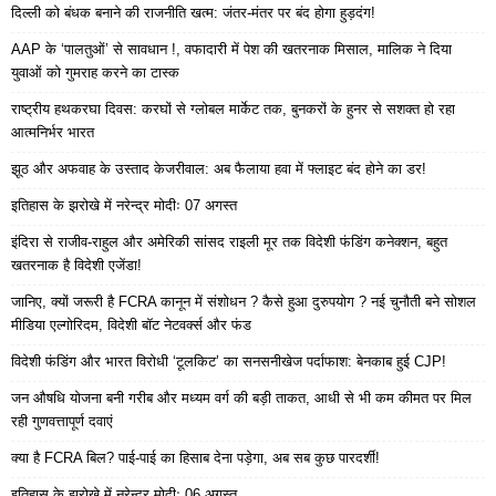
दिल्ली को बंधक बनाने की राजनीति खत्म: जंतर-मंतर पर बंद होगा हुड़दंग!
AAP के ‘पालतुओं’ से सावधान !, वफादारी में पेश की खतरनाक मिसाल, मालिक ने दिया
युवाओं को गुमराह करने का टास्क
राष्ट्रीय हथकरघा दिवस: करघों से ग्लोबल मार्केट तक, बुनकरों के हुनर से सशक्त हो रहा
आत्मनिर्भर भारत
झूठ और अफवाह के उस्ताद केजरीवाल: अब फैलाया हवा में फ्लाइट बंद होने का डर!
इतिहास के झरोखे में नरेन्द्र मोदीः 07 अगस्त
इंदिरा से राजीव-राहुल और अमेरिकी सांसद राइली मूर तक विदेशी फंडिंग कनेक्शन, बहुत
खतरनाक है विदेशी एजेंडा!
जानिए, क्यों जरूरी है FCRA कानून में संशोधन ? कैसे हुआ दुरुपयोग ? नई चुनौती बने सोशल
मीडिया एल्गोरिदम, विदेशी बॉट नेटवर्क्स और फंड
विदेशी फंडिंग और भारत विरोधी ‘टूलकिट’ का सनसनीखेज पर्दाफाश: बेनकाब हुई CJP!
जन औषधि योजना बनी गरीब और मध्यम वर्ग की बड़ी ताकत, आधी से भी कम कीमत पर मिल
रही गुणवत्तापूर्ण दवाएं
क्या है FCRA बिल? पाई-पाई का हिसाब देना पड़ेगा, अब सब कुछ पारदर्शी!
इतिहास के झरोखे में नरेन्द्र मोदीः 06 अगस्त