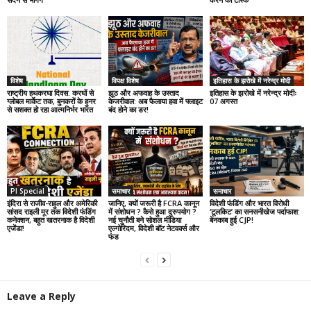
विशेष
विपक्ष विशेष
इतिहास के झरोखे में नरेन्द्र मोदी
राष्ट्रीय हथकरघा दिवस: करघों से
झूठ और अफवाह के उस्ताद
इतिहास के झरोखे में नरेन्द्र मोदीः
ग्लोबल मार्केट तक, बुनकरों के हुनर
केजरीवाल: अब फैलाया हवा में फ्लाइट
07 अगस्त
से सशक्त हो रहा आत्मनिर्भर भारत
बंद होने का डर!
PI Special
समाचार
समाचार
इंदिरा से राजीव-राहुल और अमेरिकी
जानिए, क्यों जरूरी है FCRA कानून
विदेशी फंडिंग और भारत विरोधी
सांसद राइली मूर तक विदेशी फंडिंग
में संशोधन ? कैसे हुआ दुरुपयोग ?
‘टूलकिट’ का सनसनीखेज पर्दाफाश:
कनेक्शन, बहुत खतरनाक है विदेशी
नई चुनौती बने सोशल मीडिया
बेनकाब हुई CJP!
एजेंडा!
एल्गोरिदम, विदेशी बॉट नेटवर्क्स और
फंड
Leave a Reply