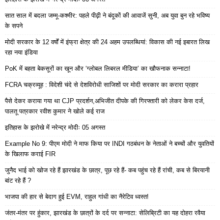
सात साल में बदला जम्मू-कश्मीर: पहले पीढ़ी ने बंदूकों की आवाजें सुनी, अब युवा बुन रहे भविष्य
के सपने
मोदी सरकार के 12 वर्षों में इंफ्रा क्षेत्र की 24 अहम उपलब्धियां: विकास की नई इबारत लिख
रहा नया इंडिया
PoK में बहता बेकसूरों का खून और ‘ग्लोबल लिबरल मीडिया’ का खौफनाक सन्नाटा!
FCRA चक्रव्यूह : विदेशी चंदे से देशविरोधी साजिशों पर मोदी सरकार का करारा प्रहार
पैसे देकर कराया गया था CJP प्रदर्शन,अभिजीत दीपके की गिरफ्तारी को लेकर केस दर्ज,
पालतू पत्रकार रवीश कुमार ने खोले कई राज
इतिहास के झरोखे में नरेन्द्र मोदीः 05 अगस्त
Example No 9: पीएम मोदी ने माफ किया पर INDI गठबंधन के नेताओं ने बच्चों और युवतियों
के खिलाफ कराई FIR
जुनैद भाई को खोज रहे हैं झारखंड के छात्र, पूछ रहे हैं- कब पहुंच रहे हैं रांची, कब से बिरयानी
बांट रहे हैं ?
भाजपा की हार से बेदाग हुई EVM, राहुल गांधी का नैरेटिव ध्वस्त!
जंतर-मंतर पर हुंकार, झारखंड के छात्रों के दर्द पर सन्नाटा: सेलिब्रिटी का यह दोहरा रवैया