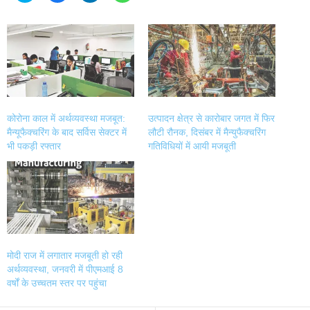
share
share
share
share
on
on
on
on
Twitter
Facebook
LinkedIn
WhatsApp
(Opens
(Opens
(Opens
(Opens
in
in
in
in
new
new
new
new
window)
window)
window)
window)
कोरोना काल में अर्थव्यवस्था मजबूत:
उत्पादन क्षेत्र से कारोबार जगत में फिर
मैन्यूफैक्चरिंग के बाद सर्विस सेक्टर में
लौटी रौनक, दिसंबर में मैन्युफैक्चरिंग
भी पकड़ी रफ्तार
गतिविधियों में आयी मजबूती
मोदी राज में लगातार मजबूती हो रही
अर्थव्यवस्था, जनवरी में पीएमआई 8
वर्षों के उच्चतम स्तर पर पहुंचा