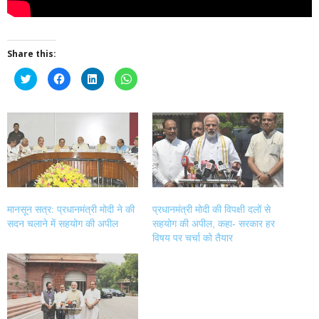
Share this:
Click
Click
Click
Click
to
to
to
to
share
share
share
share
on
on
on
on
Twitter
Facebook
LinkedIn
WhatsApp
(Opens
(Opens
(Opens
(Opens
in
in
in
in
new
new
new
new
window)
window)
window)
window)
मानसून सत्र: प्रधानमंत्री मोदी ने की
प्रधानमंत्री मोदी की विपक्षी दलों से
सदन चलाने में सहयोग की अपील
सहयोग की अपील, कहा- सरकार हर
विषय पर चर्चा को तैयार