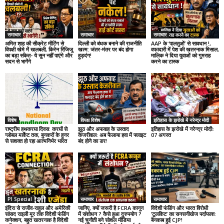
समाचार
समाचार
समाचार
अमित शाह की सीक्रेट मीटिंग से
दिल्ली को बंधक बनाने की राजनीति
AAP के ‘पालतुओं’ से सावधान !,
विपक्षी खेमे में खलबली, किरेन रिजिजू
खत्म: जंतर-मंतर पर बंद होगा
वफादारी में पेश की खतरनाक मिसाल,
का बड़ा संकेत- ये सुन नहीं पाएंगे और
हुड़दंग!
मालिक ने दिया युवाओं को गुमराह
सदन से भागेंगे
करने का टास्क
विशेष
विपक्ष विशेष
इतिहास के झरोखे में नरेन्द्र मोदी
राष्ट्रीय हथकरघा दिवस: करघों से
झूठ और अफवाह के उस्ताद
इतिहास के झरोखे में नरेन्द्र मोदीः
ग्लोबल मार्केट तक, बुनकरों के हुनर
केजरीवाल: अब फैलाया हवा में फ्लाइट
07 अगस्त
से सशक्त हो रहा आत्मनिर्भर भारत
बंद होने का डर!
PI Special
समाचार
समाचार
इंदिरा से राजीव-राहुल और अमेरिकी
जानिए, क्यों जरूरी है FCRA कानून
विदेशी फंडिंग और भारत विरोधी
सांसद राइली मूर तक विदेशी फंडिंग
में संशोधन ? कैसे हुआ दुरुपयोग ?
‘टूलकिट’ का सनसनीखेज पर्दाफाश:
कनेक्शन, बहुत खतरनाक है विदेशी
नई चुनौती बने सोशल मीडिया
बेनकाब हुई CJP!