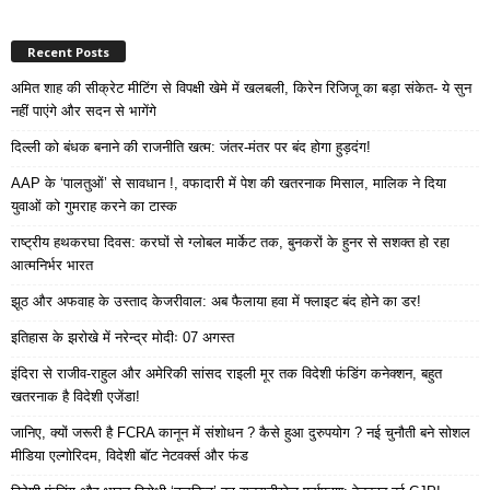
Recent Posts
अमित शाह की सीक्रेट मीटिंग से विपक्षी खेमे में खलबली, किरेन रिजिजू का बड़ा संकेत- ये सुन
नहीं पाएंगे और सदन से भागेंगे
दिल्ली को बंधक बनाने की राजनीति खत्म: जंतर-मंतर पर बंद होगा हुड़दंग!
AAP के ‘पालतुओं’ से सावधान !, वफादारी में पेश की खतरनाक मिसाल, मालिक ने दिया
युवाओं को गुमराह करने का टास्क
राष्ट्रीय हथकरघा दिवस: करघों से ग्लोबल मार्केट तक, बुनकरों के हुनर से सशक्त हो रहा
आत्मनिर्भर भारत
झूठ और अफवाह के उस्ताद केजरीवाल: अब फैलाया हवा में फ्लाइट बंद होने का डर!
इतिहास के झरोखे में नरेन्द्र मोदीः 07 अगस्त
इंदिरा से राजीव-राहुल और अमेरिकी सांसद राइली मूर तक विदेशी फंडिंग कनेक्शन, बहुत
खतरनाक है विदेशी एजेंडा!
जानिए, क्यों जरूरी है FCRA कानून में संशोधन ? कैसे हुआ दुरुपयोग ? नई चुनौती बने सोशल
मीडिया एल्गोरिदम, विदेशी बॉट नेटवर्क्स और फंड