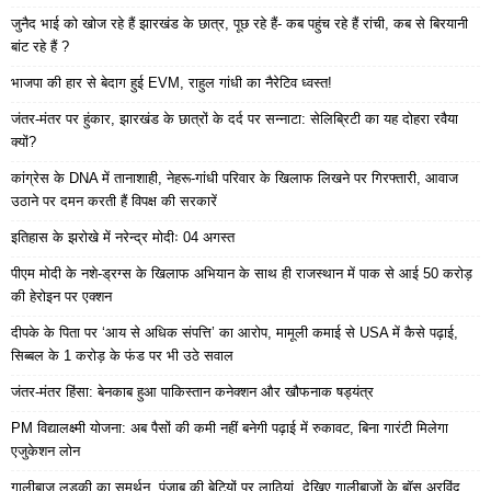
जुनैद भाई को खोज रहे हैं झारखंड के छात्र, पूछ रहे हैं- कब पहुंच रहे हैं रांची, कब से बिरयानी
बांट रहे हैं ?
भाजपा की हार से बेदाग हुई EVM, राहुल गांधी का नैरेटिव ध्वस्त!
जंतर-मंतर पर हुंकार, झारखंड के छात्रों के दर्द पर सन्नाटा: सेलिब्रिटी का यह दोहरा रवैया
क्यों?
कांग्रेस के DNA में तानाशाही, नेहरू-गांधी परिवार के खिलाफ लिखने पर गिरफ्तारी, आवाज
उठाने पर दमन करती हैं विपक्ष की सरकारें
इतिहास के झरोखे में नरेन्द्र मोदीः 04 अगस्त
पीएम मोदी के नशे-ड्रग्स के खिलाफ अभियान के साथ ही राजस्थान में पाक से आई 50 करोड़
की हेरोइन पर एक्शन
दीपके के पिता पर ‘आय से अधिक संपत्ति’ का आरोप, मामूली कमाई से USA में कैसे पढ़ाई,
सिब्बल के 1 करोड़ के फंड पर भी उठे सवाल
जंतर-मंतर हिंसा: बेनकाब हुआ पाकिस्तान कनेक्शन और खौफनाक षड्यंत्र
PM विद्यालक्ष्मी योजना: अब पैसों की कमी नहीं बनेगी पढ़ाई में रुकावट, बिना गारंटी मिलेगा
एजुकेशन लोन
गालीबाज लड़की का समर्थन, पंजाब की बेटियों पर लाठियां, देखिए गालीबाजों के बॉस अरविंद