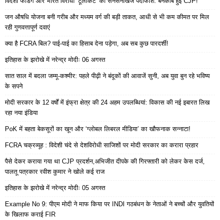
विदेशी फंडिंग और भारत विरोधी ‘टूलकिट’ का सनसनीखेज पर्दाफाश: बेनकाब हुई CJP!
जन औषधि योजना बनी गरीब और मध्यम वर्ग की बड़ी ताकत, आधी से भी कम कीमत पर मिल
रही गुणवत्तापूर्ण दवाएं
क्या है FCRA बिल? पाई-पाई का हिसाब देना पड़ेगा, अब सब कुछ पारदर्शी!
इतिहास के झरोखे में नरेन्द्र मोदीः 06 अगस्त
सात साल में बदला जम्मू-कश्मीर: पहले पीढ़ी ने बंदूकों की आवाजें सुनी, अब युवा बुन रहे भविष्य
के सपने
मोदी सरकार के 12 वर्षों में इंफ्रा क्षेत्र की 24 अहम उपलब्धियां: विकास की नई इबारत लिख
रहा नया इंडिया
PoK में बहता बेकसूरों का खून और ‘ग्लोबल लिबरल मीडिया’ का खौफनाक सन्नाटा!
FCRA चक्रव्यूह : विदेशी चंदे से देशविरोधी साजिशों पर मोदी सरकार का करारा प्रहार
पैसे देकर कराया गया था CJP प्रदर्शन,अभिजीत दीपके की गिरफ्तारी को लेकर केस दर्ज,
पालतू पत्रकार रवीश कुमार ने खोले कई राज
इतिहास के झरोखे में नरेन्द्र मोदीः 05 अगस्त
Example No 9: पीएम मोदी ने माफ किया पर INDI गठबंधन के नेताओं ने बच्चों और युवतियों
के खिलाफ कराई FIR