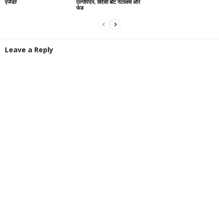
एजेंडा!
एल्गोरिदम, विदेशी बॉट नेटवर्क्स और
फंड
Leave a Reply