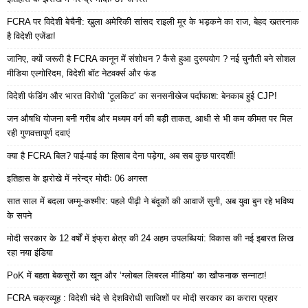
FCRA पर विदेशी बेचैनी: खुला अमेरिकी सांसद राइली मूर के भड़कने का राज, बेहद खतरनाक
है विदेशी एजेंडा!
जानिए, क्यों जरूरी है FCRA कानून में संशोधन ? कैसे हुआ दुरुपयोग ? नई चुनौती बने सोशल
मीडिया एल्गोरिदम, विदेशी बॉट नेटवर्क्स और फंड
विदेशी फंडिंग और भारत विरोधी ‘टूलकिट’ का सनसनीखेज पर्दाफाश: बेनकाब हुई CJP!
जन औषधि योजना बनी गरीब और मध्यम वर्ग की बड़ी ताकत, आधी से भी कम कीमत पर मिल
रही गुणवत्तापूर्ण दवाएं
क्या है FCRA बिल? पाई-पाई का हिसाब देना पड़ेगा, अब सब कुछ पारदर्शी!
इतिहास के झरोखे में नरेन्द्र मोदीः 06 अगस्त
सात साल में बदला जम्मू-कश्मीर: पहले पीढ़ी ने बंदूकों की आवाजें सुनी, अब युवा बुन रहे भविष्य
के सपने
मोदी सरकार के 12 वर्षों में इंफ्रा क्षेत्र की 24 अहम उपलब्धियां: विकास की नई इबारत लिख
रहा नया इंडिया
PoK में बहता बेकसूरों का खून और ‘ग्लोबल लिबरल मीडिया’ का खौफनाक सन्नाटा!
FCRA चक्रव्यूह : विदेशी चंदे से देशविरोधी साजिशों पर मोदी सरकार का करारा प्रहार