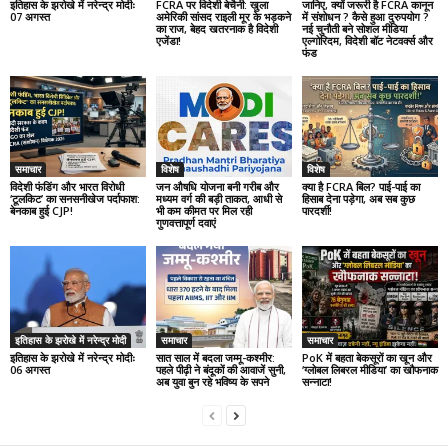
इतिहास के झरोखे में नरेन्द्र मोदीः
FCRA पर विदेशी बेचैनी: खुला
जानिए, क्यों जरूरी है FCRA कानून
07 अगस्त
अमेरिकी सांसद राइली मूर के भड़कने
में संशोधन ? कैसे हुआ दुरुपयोग ?
का राज, बेहद खतरनाक है विदेशी
नई चुनौती बने सोशल मीडिया
एजेंडा!
एल्गोरिदम, विदेशी बॉट नेटवर्क्स और
फंड
समाचार
विशेष
विशेष
विदेशी फंडिंग और भारत विरोधी
जन औषधि योजना बनी गरीब और
क्या है FCRA बिल? पाई-पाई का
‘टूलकिट’ का सनसनीखेज पर्दाफाश:
मध्यम वर्ग की बड़ी ताकत, आधी से
हिसाब देना पड़ेगा, अब सब कुछ
बेनकाब हुई CJP!
भी कम कीमत पर मिल रही
पारदर्शी!
गुणवत्तापूर्ण दवाएं
इतिहास के झरोखे में नरेन्द्र मोदी
समाचार
समाचार
इतिहास के झरोखे में नरेन्द्र मोदीः
सात साल में बदला जम्मू-कश्मीर:
PoK में बहता बेकसूरों का खून और
06 अगस्त
पहले पीढ़ी ने बंदूकों की आवाजें सुनी,
‘ग्लोबल लिबरल मीडिया’ का खौफनाक
अब युवा बुन रहे भविष्य के सपने
सन्नाटा!