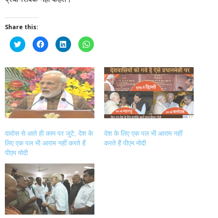
Share this:
Click
Click
Click
Click
to
to
to
to
share
share
share
share
on
on
on
on
Twitter
Facebook
LinkedIn
WhatsApp
(Opens
(Opens
(Opens
(Opens
in
in
in
in
new
new
new
new
window)
window)
window)
window)
दावोस से आते ही काम पर जुटे, देश के
देश के लिए एक पल भी आराम नहीं
लिए एक पल भी आराम नहीं करते हैं
करते हैं पीएम मोदी
पीएम मोदी