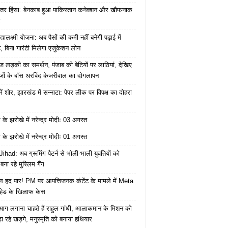
ंतर हिंसा: बेनकाब हुआ पाकिस्तान कनेक्शन और खौफनाक
र
यालक्ष्मी योजना: अब पैसों की कमी नहीं बनेगी पढ़ाई में
, बिना गारंटी मिलेगा एजुकेशन लोन
ज लड़की का समर्थन, पंजाब की बेटियों पर लाठियां, देखिए
जों के बॉस अरविंद केजरीवाल का दोगलापन
में शोर, झारखंड में सन्नाटा: पेपर लीक पर विपक्ष का दोहरा
के झरोखे में नरेन्द्र मोदीः 03 अगस्त
के झरोखे में नरेन्द्र मोदीः 01 अगस्त
ihad: अब ग्रूमिंग पैटर्न से भोली-भाली युवतियों को
ना रहे मुस्लिम गैंग
 हद पार! PM पर आपत्तिजनक कंटेंट के मामले में Meta
हेड के खिलाफ केस
ं आग लगाना चाहते हैं राहुल गांधी, आलाकमान के मिशन को
ा रहे खड़गे, मनुस्मृति को बनाया हथियार