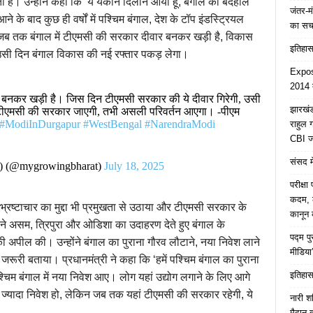
ता है। उन्होंने कहा कि ‘ये यकीन दिलाने आया हूं, बंगाल की बदहाल
जंतर-मं
े बाद कुछ ही वर्षों में पश्चिम बंगाल, देश के टॉप इंडस्ट्रियल
का स
कि जब तक बंगाल में टीएमसी की सरकार दीवार बनकर खड़ी है, विकास
इतिहास 
 उसी दिन बंगाल विकास की नई रफ्तार पकड़ लेगा।
Expose
2014 त
 बनकर खड़ी है। जिस दिन टीएमसी सरकार की ये दीवार गिरेगी, उसी
झारखंड 
 टीएमसी की सरकार जाएगी, तभी असली परिवर्तन आएगा। -पीएम
#ModiInDurgapur
#WestBengal
#NarendraModi
राहुल
CBI जा
संसद मे
r) (@mygrowingbharat)
July 18, 2025
परीक्ष
कदम, ल
में भ्रष्टाचार का मुद्दा भी प्रमुखता से उठाया और टीएमसी सरकार के
कानून क
ोंने असम, त्रिपुरा और ओडिशा का उदाहरण देते हुए बंगाल के
पद्म प
ी अपील की। उन्होंने बंगाल का पुराना गौरव लौटाने, नया निवेश लाने
मीडिया
जरूरी बताया। प्रधानमंत्री ने कहा कि ‘हमें पश्चिम बंगाल का पुराना
इतिहास 
चिम बंगाल में नया निवेश आए। लोग यहां उद्योग लगाने के लिए आगे
ज्यादा निवेश हो, लेकिन जब तक यहां टीएमसी की सरकार रहेगी, ये
नारी श
मैदान 