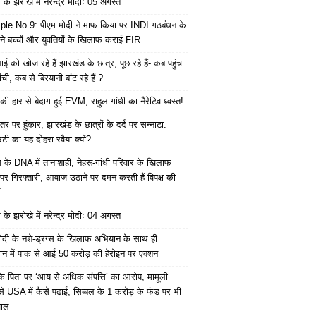
के झरोखे में नरेन्द्र मोदीः 05 अगस्त
le No 9: पीएम मोदी ने माफ किया पर INDI गठबंधन के
 ने बच्चों और युवतियों के खिलाफ कराई FIR
ाई को खोज रहे हैं झारखंड के छात्र, पूछ रहे हैं- कब पहुंच
रांची, कब से बिरयानी बांट रहे हैं ?
की हार से बेदाग हुई EVM, राहुल गांधी का नैरेटिव ध्वस्त!
तर पर हुंकार, झारखंड के छात्रों के दर्द पर सन्नाटा:
िटी का यह दोहरा रवैया क्यों?
ेस के DNA में तानाशाही, नेहरू-गांधी परिवार के खिलाफ
पर गिरफ्तारी, आवाज उठाने पर दमन करती हैं विपक्ष की
ं
के झरोखे में नरेन्द्र मोदीः 04 अगस्त
ोदी के नशे-ड्रग्स के खिलाफ अभियान के साथ ही
ान में पाक से आई 50 करोड़ की हेरोइन पर एक्शन
के पिता पर ‘आय से अधिक संपत्ति’ का आरोप, मामूली
े USA में कैसे पढ़ाई, सिब्बल के 1 करोड़ के फंड पर भी
वाल