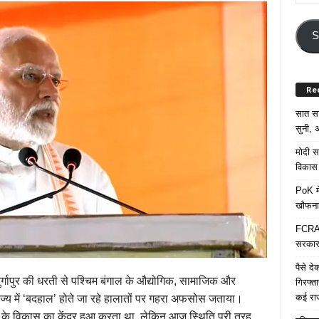
Your
Email
Addre
S
Re
सात साल
सुनी, अ
मोदी सर
विकास 
PoK मे
खौफना
FCRA च
सरकार 
पैसे द
दुर्गापुर की धरती से पश्चिम बंगाल के औद्योगिक, सामाजिक और
गिरफ्त
कई रा
ज्य में ‘बदहाल’ होते जा रहे हालातों पर गहरा अफसोस जताया।
रत के विकास का केंद्र हुआ करता था, लेकिन आज स्थिति पूरी तरह