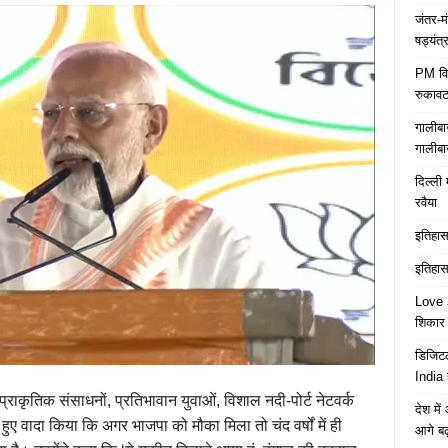
जंतर-म
षड्यंत्
PM विद्
रुकावट
गालीबा
गालीबा
दिल्ली 
रवैया
इतिहास 
इतिहास 
Love J
शिकार ब
डिजिटल
India 
 प्राकृतिक संसाधनों, प्रतिभावान युवाओं, विशाल नदी-पोर्ट नेटवर्क
देश मे
ए वादा किया कि अगर भाजपा को मौका मिला तो चंद वर्षों में ही
आगे बढ़