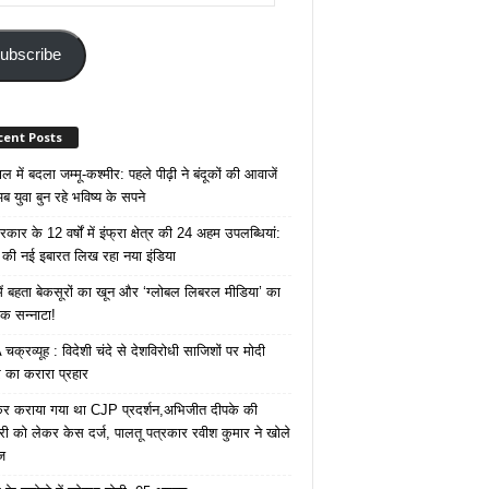
ss
ubscribe
cent Posts
 में बदला जम्मू-कश्मीर: पहले पीढ़ी ने बंदूकों की आवाजें
ब युवा बुन रहे भविष्य के सपने
कार के 12 वर्षों में इंफ्रा क्षेत्र की 24 अहम उपलब्धियां:
की नई इबारत लिख रहा नया इंडिया
ं बहता बेकसूरों का खून और ‘ग्लोबल लिबरल मीडिया’ का
क सन्नाटा!
क्रव्यूह : विदेशी चंदे से देशविरोधी साजिशों पर मोदी
का करारा प्रहार
ेकर कराया गया था CJP प्रदर्शन,अभिजीत दीपके की
ारी को लेकर केस दर्ज, पालतू पत्रकार रवीश कुमार ने खोले
ज