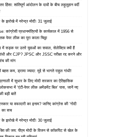
तर हिंसा: शांतिपूर्ण आंदोलन के दावों के बीच लहूलुहान वर्दी
च
के झरोखे में नरेन्द्र मोदीः 31 जुलाई
: कांग्रेसी प्रधानमंत्रियों के कार्यकाल में 1956 से
क पेपर लीक का पूरा काला चिठ्ठा
में सड़क पर उतरे युवाओं का सवाल, सेलेक्टिव क्यों हैं
 गांधी और CJP? JPSC और JSSC परीक्षा रद्द करने और
ंच की मांग
ं बहस कम, ड्रामा ज्यादा: मुद्दे से भागते राहुल गांधी!
ा प्रणाली में सुधार के लिए मोदी सरकार का ऐतिहासिक
ोकसभा में ‘एंटी-पेपर लीक अमेंडमेंट बिल’ पास, जानें नए
ी बड़ी बातें
ुरस्कार या वफादारी का इनाम? जानिए कांग्रेस की ‘गोदी
’ का सच
के झरोखे में नरेन्द्र मोदीः 30 जुलाई
क्ति की जय: पीएम मोदी के विजन से कॉकपिट से खेल के
तक मिसाल बन रही महिलाएं