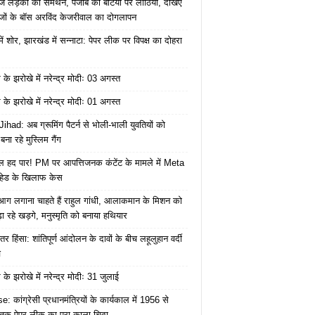
ज लड़की का समर्थन, पंजाब की बेटियों पर लाठियां, देखिए
जों के बॉस अरविंद केजरीवाल का दोगलापन
में शोर, झारखंड में सन्नाटा: पेपर लीक पर विपक्ष का दोहरा
के झरोखे में नरेन्द्र मोदीः 03 अगस्त
के झरोखे में नरेन्द्र मोदीः 01 अगस्त
ihad: अब ग्रूमिंग पैटर्न से भोली-भाली युवतियों को
ना रहे मुस्लिम गैंग
 हद पार! PM पर आपत्तिजनक कंटेंट के मामले में Meta
हेड के खिलाफ केस
ं आग लगाना चाहते हैं राहुल गांधी, आलाकमान के मिशन को
ा रहे खड़गे, मनुस्मृति को बनाया हथियार
तर हिंसा: शांतिपूर्ण आंदोलन के दावों के बीच लहूलुहान वर्दी
च
के झरोखे में नरेन्द्र मोदीः 31 जुलाई
: कांग्रेसी प्रधानमंत्रियों के कार्यकाल में 1956 से
क पेपर लीक का पूरा काला चिठ्ठा