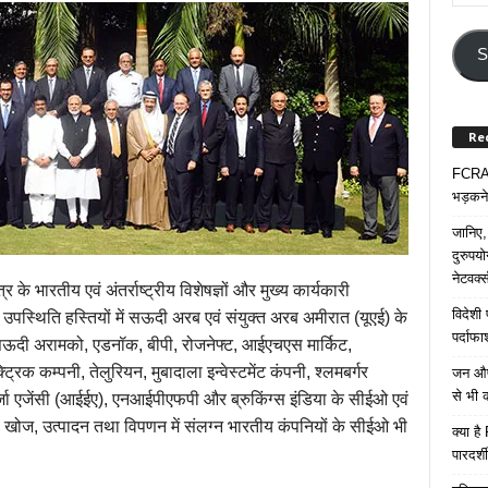
Your
Email
Addre
S
Re
FCRA प
भड़कने
जानिए,
दुरुपय
नेटवर्
्र के भारतीय एवं अंतर्राष्ट्रीय विशेषज्ञों और मुख्य कार्यकारी
विदेशी
स्थिति हस्तियों में सऊदी अरब एवं संयुक्त अरब अमीरात (यूएई) के
पर्दाफ
ि सऊदी अरामको, एडनॉक, बीपी, रोजनेफ्ट, आईएचएस मार्किट,
रिक कम्पनी, तेलुरियन, मुबादाला इन्वेस्टमेंट कंपनी, श्लमबर्गर
जन औषध
से भी 
ीय ऊर्जा एजेंसी (आईईए), एनआईपीएफपी और ब्रुकिंग्स इंडिया के सीईओ एवं
ी खोज, उत्पादन तथा विपणन में संलग्न भारतीय कंपनियों के सीईओ भी
क्या ह
पारदर्शी