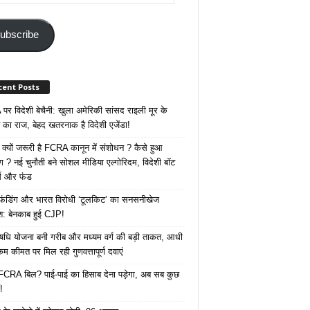
ss
ubscribe
cent Posts
र विदेशी बेचैनी: खुला अमेरिकी सांसद राइली मूर के
 का राज, बेहद खतरनाक है विदेशी एजेंडा!
 क्यों जरूरी है FCRA कानून में संशोधन ? कैसे हुआ
ोग ? नई चुनौती बने सोशल मीडिया एल्गोरिदम, विदेशी बॉट
क्स और फंड
 फंडिंग और भारत विरोधी ‘टूलकिट’ का सनसनीखेज
ाश: बेनकाब हुई CJP!
ि योजना बनी गरीब और मध्यम वर्ग की बड़ी ताकत, आधी
कम कीमत पर मिल रही गुणवत्तापूर्ण दवाएं
ै FCRA बिल? पाई-पाई का हिसाब देना पड़ेगा, अब सब कुछ
!