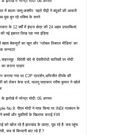
के झरोखे में नरेन्द्र मोदीः 06 अगस्त
 में बदला जम्मू-कश्मीर: पहले पीढ़ी ने बंदूकों की आवाजें
ब युवा बुन रहे भविष्य के सपने
कार के 12 वर्षों में इंफ्रा क्षेत्र की 24 अहम उपलब्धियां:
की नई इबारत लिख रहा नया इंडिया
ं बहता बेकसूरों का खून और ‘ग्लोबल लिबरल मीडिया’ का
क सन्नाटा!
क्रव्यूह : विदेशी चंदे से देशविरोधी साजिशों पर मोदी
का करारा प्रहार
ेकर कराया गया था CJP प्रदर्शन,अभिजीत दीपके की
ारी को लेकर केस दर्ज, पालतू पत्रकार रवीश कुमार ने खोले
ज
के झरोखे में नरेन्द्र मोदीः 05 अगस्त
le No 9: पीएम मोदी ने माफ किया पर INDI गठबंधन के
 ने बच्चों और युवतियों के खिलाफ कराई FIR
ाई को खोज रहे हैं झारखंड के छात्र, पूछ रहे हैं- कब पहुंच
रांची, कब से बिरयानी बांट रहे हैं ?