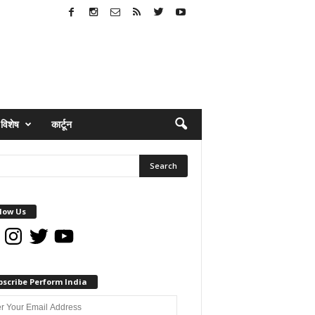
विशेष
कार्टून
low Us
book
Instagram
Twitter
YouTube
bscribe Perform India