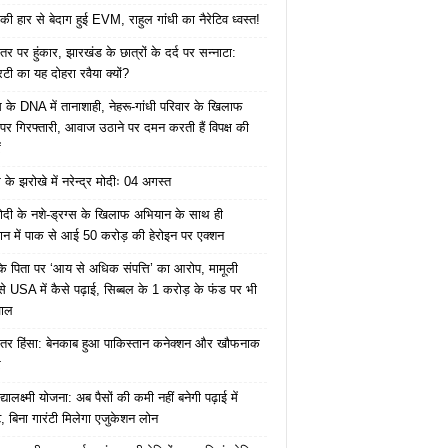
की हार से बेदाग हुई EVM, राहुल गांधी का नैरेटिव ध्वस्त!
तर पर हुंकार, झारखंड के छात्रों के दर्द पर सन्नाटा:
िटी का यह दोहरा रवैया क्यों?
ेस के DNA में तानाशाही, नेहरू-गांधी परिवार के खिलाफ
पर गिरफ्तारी, आवाज उठाने पर दमन करती हैं विपक्ष की
ं
के झरोखे में नरेन्द्र मोदीः 04 अगस्त
ोदी के नशे-ड्रग्स के खिलाफ अभियान के साथ ही
ान में पाक से आई 50 करोड़ की हेरोइन पर एक्शन
के पिता पर ‘आय से अधिक संपत्ति’ का आरोप, मामूली
े USA में कैसे पढ़ाई, सिब्बल के 1 करोड़ के फंड पर भी
वाल
ंतर हिंसा: बेनकाब हुआ पाकिस्तान कनेक्शन और खौफनाक
र
यालक्ष्मी योजना: अब पैसों की कमी नहीं बनेगी पढ़ाई में
, बिना गारंटी मिलेगा एजुकेशन लोन