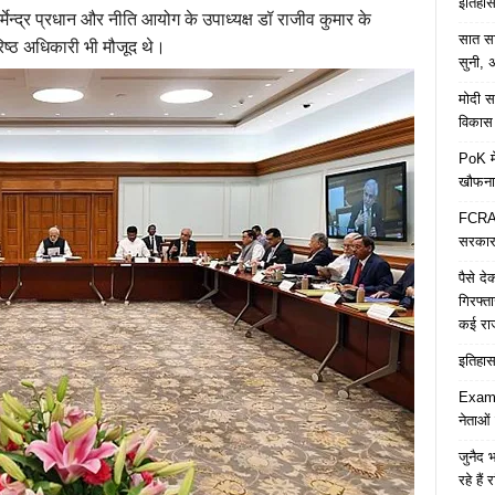
इतिहास 
्मेन्द्र प्रधान और नीति आयोग के उपाध्यक्ष डॉ राजीव कुमार के
सात साल
िष्ठ अधिकारी भी मौजूद थे।
सुनी, अ
मोदी सर
विकास 
PoK मे
खौफना
FCRA च
सरकार 
पैसे द
गिरफ्त
कई रा
इतिहास 
Examp
नेताओं
जुनैद भ
रहे हैं 