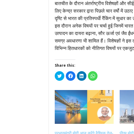
बातचीत के दौरान अंतर्राष्ट्रीय विशेषज्ञों और सीई
लिए केन्द्र सरकार द्वारा पिछले चार वर्षो में उठ
दृष्टि से भारत की प्रतिस्पर्धी रैंकिंग में सुधार
इस दौरान अनेक विषयों पर चर्चा हुई जिनमें भारत मे
उत्पादन का दायरा बढ़ाना, सौर ऊर्जा एवं जैव ईंधनो
समग्र अवधारणा भी शामिल हैं। विशेषज्ञों ने 
विभिन्न हितधारकों को नीतिगत विषयों पर एकजु
Share this:
Click
Click
Click
Click
to
to
to
to
share
share
share
share
on
on
on
on
Twitter
Facebook
LinkedIn
WhatsApp
(Opens
(Opens
(Opens
(Opens
in
in
in
in
new
new
new
new
window)
window)
window)
window)
प्रधानमंत्री मोदी आज करेंगे वैश्विक तेल-
पीएम मोद