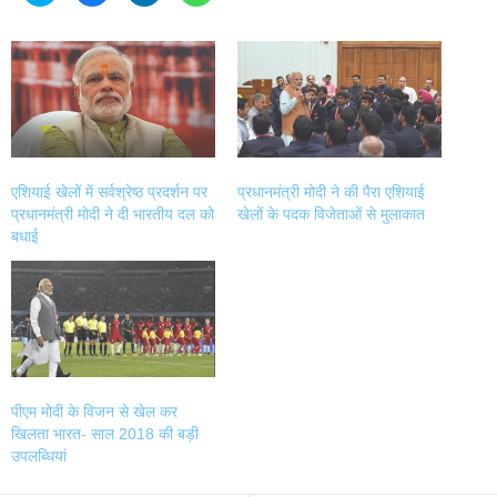
share
share
share
share
on
on
on
on
Twitter
Facebook
LinkedIn
WhatsApp
(Opens
(Opens
(Opens
(Opens
in
in
in
in
new
new
new
new
window)
window)
window)
window)
एशियाई खेलों में सर्वश्रेष्ठ प्रदर्शन पर
प्रधानमंत्री मोदी ने की पैरा एशियाई
प्रधानमंत्री मोदी ने दी भारतीय दल को
खेलों के पदक विजेताओं से मुलाकात
बधाई
पीएम मोदी के विजन से खेल कर
खिलता भारत- साल 2018 की बड़ी
उपलब्धियां