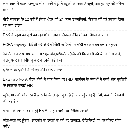
सात साल में बदला जम्मू-कश्मीर: पहले पीढ़ी ने बंदूकों की आवाजें सुनी, अब युवा बुन रहे भविष्य
के सपने
मोदी सरकार के 12 वर्षों में इंफ्रा क्षेत्र की 24 अहम उपलब्धियां: विकास की नई इबारत लिख
रहा नया इंडिया
PoK में बहता बेकसूरों का खून और ‘ग्लोबल लिबरल मीडिया’ का खौफनाक सन्नाटा!
FCRA चक्रव्यूह : विदेशी चंदे से देशविरोधी साजिशों पर मोदी सरकार का करारा प्रहार
पैसे देकर कराया गया था CJP प्रदर्शन,अभिजीत दीपके की गिरफ्तारी को लेकर केस दर्ज,
पालतू पत्रकार रवीश कुमार ने खोले कई राज
इतिहास के झरोखे में नरेन्द्र मोदीः 05 अगस्त
Example No 9: पीएम मोदी ने माफ किया पर INDI गठबंधन के नेताओं ने बच्चों और युवतियों
के खिलाफ कराई FIR
जुनैद भाई को खोज रहे हैं झारखंड के छात्र, पूछ रहे हैं- कब पहुंच रहे हैं रांची, कब से बिरयानी
बांट रहे हैं ?
भाजपा की हार से बेदाग हुई EVM, राहुल गांधी का नैरेटिव ध्वस्त!
जंतर-मंतर पर हुंकार, झारखंड के छात्रों के दर्द पर सन्नाटा: सेलिब्रिटी का यह दोहरा रवैया
क्यों?