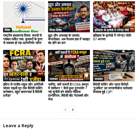
विशेष
विपक्ष विशेष
इतिहास के झरोखे में नरेन्द्र मोदी
राष्ट्रीय हथकरघा दिवस: करघों से
झूठ और अफवाह के उस्ताद
इतिहास के झरोखे में नरेन्द्र मोदीः
ग्लोबल मार्केट तक, बुनकरों के हुनर
केजरीवाल: अब फैलाया हवा में फ्लाइट
07 अगस्त
से सशक्त हो रहा आत्मनिर्भर भारत
बंद होने का डर!
PI Special
समाचार
समाचार
इंदिरा से राजीव-राहुल और अमेरिकी
जानिए, क्यों जरूरी है FCRA कानून
विदेशी फंडिंग और भारत विरोधी
सांसद राइली मूर तक विदेशी फंडिंग
में संशोधन ? कैसे हुआ दुरुपयोग ?
‘टूलकिट’ का सनसनीखेज पर्दाफाश:
कनेक्शन, बहुत खतरनाक है विदेशी
नई चुनौती बने सोशल मीडिया
बेनकाब हुई CJP!
एजेंडा!
एल्गोरिदम, विदेशी बॉट नेटवर्क्स और
फंड
Leave a Reply