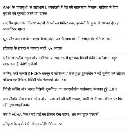
AAP के ‘पालतुओं’ से सावधान !, वफादारी में पेश की खतरनाक मिसाल, मालिक ने दिया
युवाओं को गुमराह करने का टास्क
राष्ट्रीय हथकरघा दिवस: करघों से ग्लोबल मार्केट तक, बुनकरों के हुनर से सशक्त हो रहा
आत्मनिर्भर भारत
झूठ और अफवाह के उस्ताद केजरीवाल: अब फैलाया हवा में फ्लाइट बंद होने का डर!
इतिहास के झरोखे में नरेन्द्र मोदीः 07 अगस्त
इंदिरा से राजीव-राहुल और अमेरिकी सांसद राइली मूर तक विदेशी फंडिंग कनेक्शन, बहुत
खतरनाक है विदेशी एजेंडा!
जानिए, क्यों जरूरी है FCRA कानून में संशोधन ? कैसे हुआ दुरुपयोग ? नई चुनौती बने सोशल
मीडिया एल्गोरिदम, विदेशी बॉट नेटवर्क्स और फंड
विदेशी फंडिंग और भारत विरोधी ‘टूलकिट’ का सनसनीखेज पर्दाफाश: बेनकाब हुई CJP!
जन औषधि योजना बनी गरीब और मध्यम वर्ग की बड़ी ताकत, आधी से भी कम कीमत पर मिल
रही गुणवत्तापूर्ण दवाएं
क्या है FCRA बिल? पाई-पाई का हिसाब देना पड़ेगा, अब सब कुछ पारदर्शी!
इतिहास के झरोखे में नरेन्द्र मोदीः 06 अगस्त