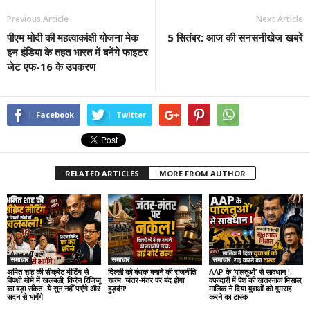
Previous Article
Next Article
पीएम मोदी की महत्वाकांक्षी योजना मेक
5 सितंबर: आज की सनसनीखेज खबरें
इन इंडिया के तहत भारत में बनेंगे फाइटर
जेट एफ-16 के उपकरण
Facebook
Twitter
RELATED ARTICLES
MORE FROM AUTHOR
समाचार
समाचार
समाचार
अमित शाह की सीक्रेट मीटिंग से
दिल्ली को बंधक बनाने की राजनीति
AAP के ‘पालतुओं’ से सावधान !,
विपक्षी खेमे में खलबली, किरेन रिजिजू
खत्म: जंतर-मंतर पर बंद होगा
वफादारी में पेश की खतरनाक मिसाल,
का बड़ा संकेत- ये सुन नहीं पाएंगे और
हुड़दंग!
मालिक ने दिया युवाओं को गुमराह
सदन से भागेंगे
करने का टास्क