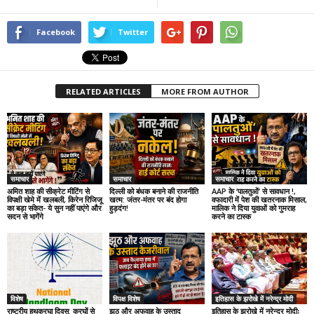
Facebook
Twitter
RELATED ARTICLES
MORE FROM AUTHOR
समाचार
समाचार
समाचार
अमित शाह की सीक्रेट मीटिंग से
दिल्ली को बंधक बनाने की राजनीति
AAP के ‘पालतुओं’ से सावधान !,
विपक्षी खेमे में खलबली, किरेन रिजिजू
खत्म: जंतर-मंतर पर बंद होगा
वफादारी में पेश की खतरनाक मिसाल,
का बड़ा संकेत- ये सुन नहीं पाएंगे और
हुड़दंग!
मालिक ने दिया युवाओं को गुमराह
सदन से भागेंगे
करने का टास्क
विशेष
विपक्ष विशेष
इतिहास के झरोखे में नरेन्द्र मोदी
राष्ट्रीय हथकरघा दिवस: करघों से
झूठ और अफवाह के उस्ताद
इतिहास के झरोखे में नरेन्द्र मोदीः