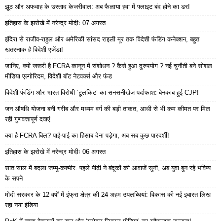
झूठ और अफवाह के उस्ताद केजरीवाल: अब फैलाया हवा में फ्लाइट बंद होने का डर!
इतिहास के झरोखे में नरेन्द्र मोदीः 07 अगस्त
इंदिरा से राजीव-राहुल और अमेरिकी सांसद राइली मूर तक विदेशी फंडिंग कनेक्शन, बहुत
खतरनाक है विदेशी एजेंडा!
जानिए, क्यों जरूरी है FCRA कानून में संशोधन ? कैसे हुआ दुरुपयोग ? नई चुनौती बने सोशल
मीडिया एल्गोरिदम, विदेशी बॉट नेटवर्क्स और फंड
विदेशी फंडिंग और भारत विरोधी ‘टूलकिट’ का सनसनीखेज पर्दाफाश: बेनकाब हुई CJP!
जन औषधि योजना बनी गरीब और मध्यम वर्ग की बड़ी ताकत, आधी से भी कम कीमत पर मिल
रही गुणवत्तापूर्ण दवाएं
क्या है FCRA बिल? पाई-पाई का हिसाब देना पड़ेगा, अब सब कुछ पारदर्शी!
इतिहास के झरोखे में नरेन्द्र मोदीः 06 अगस्त
सात साल में बदला जम्मू-कश्मीर: पहले पीढ़ी ने बंदूकों की आवाजें सुनी, अब युवा बुन रहे भविष्य
के सपने
मोदी सरकार के 12 वर्षों में इंफ्रा क्षेत्र की 24 अहम उपलब्धियां: विकास की नई इबारत लिख
रहा नया इंडिया