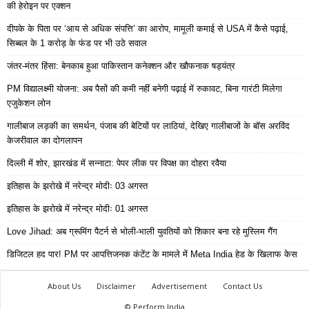
की हेरोइन पर एक्शन
दीपके के पिता पर ‘आय से अधिक संपत्ति’ का आरोप, मामूली कमाई से USA में कैसे पढ़ाई,
सिब्बल के 1 करोड़ के फंड पर भी उठे सवाल
जंतर-मंतर हिंसा: बेनकाब हुआ पाकिस्तान कनेक्शन और खौफनाक षड्यंत्र
PM विद्यालक्ष्मी योजना: अब पैसों की कमी नहीं बनेगी पढ़ाई में रुकावट, बिना गारंटी मिलेगा
एजुकेशन लोन
गालीबाज लड़की का समर्थन, पंजाब की बेटियों पर लाठियां, देखिए गालीबाजों के बॉस अरविंद
केजरीवाल का दोगलापन
दिल्ली में शोर, झारखंड में सन्नाटा: पेपर लीक पर विपक्ष का दोहरा रवैया
इतिहास के झरोखे में नरेन्द्र मोदीः 03 अगस्त
इतिहास के झरोखे में नरेन्द्र मोदीः 01 अगस्त
Love Jihad: अब ग्रूमिंग पैटर्न से भोली-भाली युवतियों को शिकार बना रहे मुस्लिम गैंग
डिजिटल हद पार! PM पर आपत्तिजनक कंटेंट के मामले में Meta India हेड के खिलाफ केस
About Us
Disclaimer
Advertisement
Contact Us
© Perform India