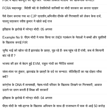
PoK में बहता बेकसूरों का खून और ‘ग्लोबल लिबरल मीडिया’ का खौफनाक सन्नाटा!
FCRA चक्रव्यूह : विदेशी चंदे से देशविरोधी साजिशों पर मोदी सरकार का करारा प्रहार
पैसे देकर कराया गया था CJP प्रदर्शन,अभिजीत दीपके की गिरफ्तारी को लेकर केस दर्ज,
पालतू पत्रकार रवीश कुमार ने खोले कई राज
इतिहास के झरोखे में नरेन्द्र मोदीः 05 अगस्त
Example No 9: पीएम मोदी ने माफ किया पर INDI गठबंधन के नेताओं ने बच्चों और युवतियों
के खिलाफ कराई FIR
जुनैद भाई को खोज रहे हैं झारखंड के छात्र, पूछ रहे हैं- कब पहुंच रहे हैं रांची, कब से बिरयानी
बांट रहे हैं ?
भाजपा की हार से बेदाग हुई EVM, राहुल गांधी का नैरेटिव ध्वस्त!
जंतर-मंतर पर हुंकार, झारखंड के छात्रों के दर्द पर सन्नाटा: सेलिब्रिटी का यह दोहरा रवैया
क्यों?
कांग्रेस के DNA में तानाशाही, नेहरू-गांधी परिवार के खिलाफ लिखने पर गिरफ्तारी, आवाज
उठाने पर दमन करती हैं विपक्ष की सरकारें
इतिहास के झरोखे में नरेन्द्र मोदीः 04 अगस्त
पीएम मोदी के नशे-ड्रग्स के खिलाफ अभियान के साथ ही राजस्थान में पाक से आई 50 करोड़