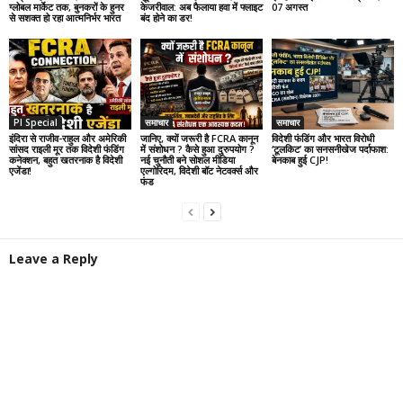
ग्लोबल मार्केट तक, बुनकरों के हुनर
केजरीवाल: अब फैलाया हवा में फ्लाइट
07 अगस्त
से सशक्त हो रहा आत्मनिर्भर भारत
बंद होने का डर!
PI Special
समाचार
समाचार
इंदिरा से राजीव-राहुल और अमेरिकी
जानिए, क्यों जरूरी है FCRA कानून
विदेशी फंडिंग और भारत विरोधी
सांसद राइली मूर तक विदेशी फंडिंग
में संशोधन ? कैसे हुआ दुरुपयोग ?
‘टूलकिट’ का सनसनीखेज पर्दाफाश:
कनेक्शन, बहुत खतरनाक है विदेशी
नई चुनौती बने सोशल मीडिया
बेनकाब हुई CJP!
एजेंडा!
एल्गोरिदम, विदेशी बॉट नेटवर्क्स और
फंड
Leave a Reply