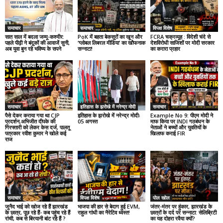
समाचार
समाचार
विपक्ष विशेष
सात साल में बदला जम्मू-कश्मीर:
PoK में बहता बेकसूरों का खून और
FCRA चक्रव्यूह : विदेशी चंदे से
पहले पीढ़ी ने बंदूकों की आवाजें सुनी,
‘ग्लोबल लिबरल मीडिया’ का खौफनाक
देशविरोधी साजिशों पर मोदी सरकार
अब युवा बुन रहे भविष्य के सपने
सन्नाटा!
का करारा प्रहार
समाचार
इतिहास के झरोखे में नरेन्द्र मोदी
समाचार
पैसे देकर कराया गया था CJP
इतिहास के झरोखे में नरेन्द्र मोदीः
Example No 9: पीएम मोदी ने
प्रदर्शन,अभिजीत दीपके की
05 अगस्त
माफ किया पर INDI गठबंधन के
गिरफ्तारी को लेकर केस दर्ज, पालतू
नेताओं ने बच्चों और युवतियों के
पत्रकार रवीश कुमार ने खोले कई
खिलाफ कराई FIR
राज
समाचार
विपक्ष विशेष
पोल खोल
जुनैद भाई को खोज रहे हैं झारखंड
भाजपा की हार से बेदाग हुई EVM,
जंतर-मंतर पर हुंकार, झारखंड के
के छात्र, पूछ रहे हैं- कब पहुंच रहे हैं
राहुल गांधी का नैरेटिव ध्वस्त!
छात्रों के दर्द पर सन्नाटा: सेलिब्रिटी
रांची, कब से बिरयानी बांट रहे हैं ?
का यह दोहरा रवैया क्यों?