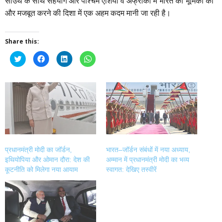
साउथ के साथ सहयोग और पश्चिम एशिया व अफ्रीका में भारत की भूमिका को
और मजबूत करने की दिशा में एक अहम कदम मानी जा रही है।
Share this:
Click
Click
Click
Click
to
to
to
to
share
share
share
share
on
on
on
on
Twitter
Facebook
LinkedIn
WhatsApp
(Opens
(Opens
(Opens
(Opens
in
in
in
in
new
new
new
new
window)
window)
window)
window)
प्रधानमंत्री मोदी का जॉर्डन,
भारत–जॉर्डन संबंधों में नया अध्याय,
इथियोपिया और ओमान दौरा: देश की
अम्मान में प्रधानमंत्री मोदी का भव्य
कूटनीति को मिलेगा नया आयाम
स्वागत: देखिए तस्वीरें