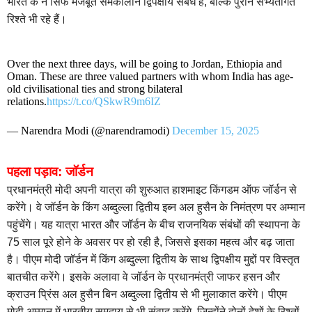
भारत के न सिर्फ मजबूत समकालीन द्विपक्षीय संबंध हैं, बल्कि पुराने सभ्यतागत
रिश्ते भी रहे हैं।
Over the next three days, will be going to Jordan, Ethiopia and
Oman. These are three valued partners with whom India has age-
old civilisational ties and strong bilateral
relations.
https://t.co/QSkwR9m6IZ
— Narendra Modi (@narendramodi)
December 15, 2025
पहला पड़ाव: जॉर्डन
प्रधानमंत्री मोदी अपनी यात्रा की शुरुआत हाशमाइट किंगडम ऑफ जॉर्डन से
करेंगे। वे जॉर्डन के किंग अब्दुल्ला द्वितीय इब्न अल हुसैन के निमंत्रण पर अम्मान
पहुंचेंगे। यह यात्रा भारत और जॉर्डन के बीच राजनयिक संबंधों की स्थापना के
75 साल पूरे होने के अवसर पर हो रही है, जिससे इसका महत्व और बढ़ जाता
है। पीएम मोदी जॉर्डन में किंग अब्दुल्ला द्वितीय के साथ द्विपक्षीय मुद्दों पर विस्तृत
बातचीत करेंगे। इसके अलावा वे जॉर्डन के प्रधानमंत्री जाफर हसन और
क्राउन प्रिंस अल हुसैन बिन अब्दुल्ला द्वितीय से भी मुलाकात करेंगे। पीएम
मोदी अम्मान में भारतीय समुदाय से भी संवाद करेंगे, जिन्होंने दोनों देशों के रिश्तों