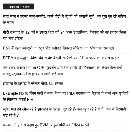
Recent Posts
सात साल में बदला जम्मू-कश्मीर: पहले पीढ़ी ने बंदूकों की आवाजें सुनी, अब युवा बुन रहे भविष्य
के सपने
मोदी सरकार के 12 वर्षों में इंफ्रा क्षेत्र की 24 अहम उपलब्धियां: विकास की नई इबारत लिख
रहा नया इंडिया
PoK में बहता बेकसूरों का खून और ‘ग्लोबल लिबरल मीडिया’ का खौफनाक सन्नाटा!
FCRA चक्रव्यूह : विदेशी चंदे से देशविरोधी साजिशों पर मोदी सरकार का करारा प्रहार
पैसे देकर कराया गया था CJP प्रदर्शन,अभिजीत दीपके की गिरफ्तारी को लेकर केस दर्ज,
पालतू पत्रकार रवीश कुमार ने खोले कई राज
इतिहास के झरोखे में नरेन्द्र मोदीः 05 अगस्त
Example No 9: पीएम मोदी ने माफ किया पर INDI गठबंधन के नेताओं ने बच्चों और युवतियों
के खिलाफ कराई FIR
जुनैद भाई को खोज रहे हैं झारखंड के छात्र, पूछ रहे हैं- कब पहुंच रहे हैं रांची, कब से बिरयानी
बांट रहे हैं ?
भाजपा की हार से बेदाग हुई EVM, राहुल गांधी का नैरेटिव ध्वस्त!