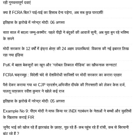
रही गुणवत्तापूर्ण दवाएं
क्या है FCRA बिल? पाई-पाई का हिसाब देना पड़ेगा, अब सब कुछ पारदर्शी!
इतिहास के झरोखे में नरेन्द्र मोदीः 06 अगस्त
सात साल में बदला जम्मू-कश्मीर: पहले पीढ़ी ने बंदूकों की आवाजें सुनी, अब युवा बुन रहे भविष्य
के सपने
मोदी सरकार के 12 वर्षों में इंफ्रा क्षेत्र की 24 अहम उपलब्धियां: विकास की नई इबारत लिख
रहा नया इंडिया
PoK में बहता बेकसूरों का खून और ‘ग्लोबल लिबरल मीडिया’ का खौफनाक सन्नाटा!
FCRA चक्रव्यूह : विदेशी चंदे से देशविरोधी साजिशों पर मोदी सरकार का करारा प्रहार
पैसे देकर कराया गया था CJP प्रदर्शन,अभिजीत दीपके की गिरफ्तारी को लेकर केस दर्ज,
पालतू पत्रकार रवीश कुमार ने खोले कई राज
इतिहास के झरोखे में नरेन्द्र मोदीः 05 अगस्त
Example No 9: पीएम मोदी ने माफ किया पर INDI गठबंधन के नेताओं ने बच्चों और युवतियों
के खिलाफ कराई FIR
जुनैद भाई को खोज रहे हैं झारखंड के छात्र, पूछ रहे हैं- कब पहुंच रहे हैं रांची, कब से बिरयानी
बांट रहे हैं ?