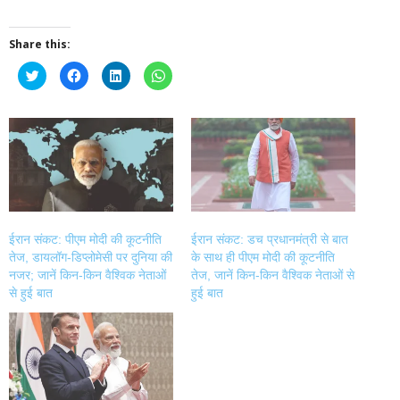
Share this:
Click
Click
Click
Click
to
to
to
to
share
share
share
share
on
on
on
on
Twitter
Facebook
LinkedIn
WhatsApp
(Opens
(Opens
(Opens
(Opens
in
in
in
in
new
new
new
new
window)
window)
window)
window)
ईरान संकट: पीएम मोदी की कूटनीति
ईरान संकट: डच प्रधानमंत्री से बात
तेज, डायलॉग-डिप्लोमेसी पर दुनिया की
के साथ ही पीएम मोदी की कूटनीति
नजर; जानें किन-किन वैश्विक नेताओं
तेज, जानें किन-किन वैश्विक नेताओं से
से हुई बात
हुई बात