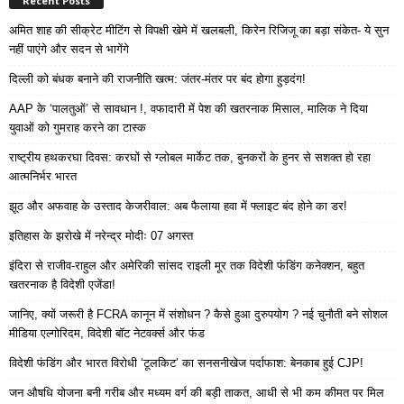
Recent Posts
अमित शाह की सीक्रेट मीटिंग से विपक्षी खेमे में खलबली, किरेन रिजिजू का बड़ा संकेत- ये सुन
नहीं पाएंगे और सदन से भागेंगे
दिल्ली को बंधक बनाने की राजनीति खत्म: जंतर-मंतर पर बंद होगा हुड़दंग!
AAP के ‘पालतुओं’ से सावधान !, वफादारी में पेश की खतरनाक मिसाल, मालिक ने दिया
युवाओं को गुमराह करने का टास्क
राष्ट्रीय हथकरघा दिवस: करघों से ग्लोबल मार्केट तक, बुनकरों के हुनर से सशक्त हो रहा
आत्मनिर्भर भारत
झूठ और अफवाह के उस्ताद केजरीवाल: अब फैलाया हवा में फ्लाइट बंद होने का डर!
इतिहास के झरोखे में नरेन्द्र मोदीः 07 अगस्त
इंदिरा से राजीव-राहुल और अमेरिकी सांसद राइली मूर तक विदेशी फंडिंग कनेक्शन, बहुत
खतरनाक है विदेशी एजेंडा!
जानिए, क्यों जरूरी है FCRA कानून में संशोधन ? कैसे हुआ दुरुपयोग ? नई चुनौती बने सोशल
मीडिया एल्गोरिदम, विदेशी बॉट नेटवर्क्स और फंड
विदेशी फंडिंग और भारत विरोधी ‘टूलकिट’ का सनसनीखेज पर्दाफाश: बेनकाब हुई CJP!
जन औषधि योजना बनी गरीब और मध्यम वर्ग की बड़ी ताकत, आधी से भी कम कीमत पर मिल