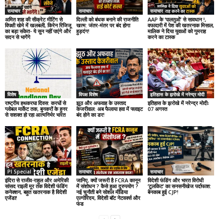
समाचार
समाचार
समाचार
अमित शाह की सीक्रेट मीटिंग से
दिल्ली को बंधक बनाने की राजनीति
AAP के ‘पालतुओं’ से सावधान !,
विपक्षी खेमे में खलबली, किरेन रिजिजू
खत्म: जंतर-मंतर पर बंद होगा
वफादारी में पेश की खतरनाक मिसाल,
का बड़ा संकेत- ये सुन नहीं पाएंगे और
हुड़दंग!
मालिक ने दिया युवाओं को गुमराह
सदन से भागेंगे
करने का टास्क
विशेष
विपक्ष विशेष
इतिहास के झरोखे में नरेन्द्र मोदी
राष्ट्रीय हथकरघा दिवस: करघों से
झूठ और अफवाह के उस्ताद
इतिहास के झरोखे में नरेन्द्र मोदीः
ग्लोबल मार्केट तक, बुनकरों के हुनर
केजरीवाल: अब फैलाया हवा में फ्लाइट
07 अगस्त
से सशक्त हो रहा आत्मनिर्भर भारत
बंद होने का डर!
PI Special
समाचार
समाचार
इंदिरा से राजीव-राहुल और अमेरिकी
जानिए, क्यों जरूरी है FCRA कानून
विदेशी फंडिंग और भारत विरोधी
सांसद राइली मूर तक विदेशी फंडिंग
में संशोधन ? कैसे हुआ दुरुपयोग ?
‘टूलकिट’ का सनसनीखेज पर्दाफाश:
कनेक्शन, बहुत खतरनाक है विदेशी
नई चुनौती बने सोशल मीडिया
बेनकाब हुई CJP!
एजेंडा!
एल्गोरिदम, विदेशी बॉट नेटवर्क्स और
फंड