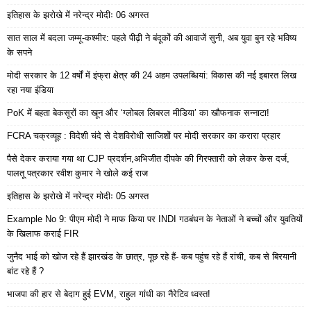
इतिहास के झरोखे में नरेन्द्र मोदीः 06 अगस्त
सात साल में बदला जम्मू-कश्मीर: पहले पीढ़ी ने बंदूकों की आवाजें सुनी, अब युवा बुन रहे भविष्य
के सपने
मोदी सरकार के 12 वर्षों में इंफ्रा क्षेत्र की 24 अहम उपलब्धियां: विकास की नई इबारत लिख
रहा नया इंडिया
PoK में बहता बेकसूरों का खून और ‘ग्लोबल लिबरल मीडिया’ का खौफनाक सन्नाटा!
FCRA चक्रव्यूह : विदेशी चंदे से देशविरोधी साजिशों पर मोदी सरकार का करारा प्रहार
पैसे देकर कराया गया था CJP प्रदर्शन,अभिजीत दीपके की गिरफ्तारी को लेकर केस दर्ज,
पालतू पत्रकार रवीश कुमार ने खोले कई राज
इतिहास के झरोखे में नरेन्द्र मोदीः 05 अगस्त
Example No 9: पीएम मोदी ने माफ किया पर INDI गठबंधन के नेताओं ने बच्चों और युवतियों
के खिलाफ कराई FIR
जुनैद भाई को खोज रहे हैं झारखंड के छात्र, पूछ रहे हैं- कब पहुंच रहे हैं रांची, कब से बिरयानी
बांट रहे हैं ?
भाजपा की हार से बेदाग हुई EVM, राहुल गांधी का नैरेटिव ध्वस्त!