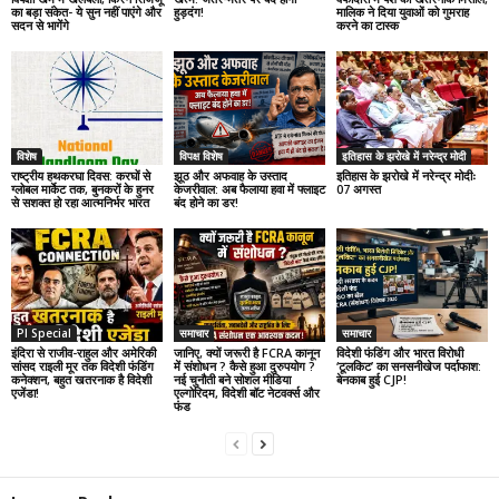
का बड़ा संकेत- ये सुन नहीं पाएंगे और
हुड़दंग!
मालिक ने दिया युवाओं को गुमराह
सदन से भागेंगे
करने का टास्क
विशेष
विपक्ष विशेष
इतिहास के झरोखे में नरेन्द्र मोदी
राष्ट्रीय हथकरघा दिवस: करघों से
झूठ और अफवाह के उस्ताद
इतिहास के झरोखे में नरेन्द्र मोदीः
ग्लोबल मार्केट तक, बुनकरों के हुनर
केजरीवाल: अब फैलाया हवा में फ्लाइट
07 अगस्त
से सशक्त हो रहा आत्मनिर्भर भारत
बंद होने का डर!
PI Special
समाचार
समाचार
इंदिरा से राजीव-राहुल और अमेरिकी
जानिए, क्यों जरूरी है FCRA कानून
विदेशी फंडिंग और भारत विरोधी
सांसद राइली मूर तक विदेशी फंडिंग
में संशोधन ? कैसे हुआ दुरुपयोग ?
‘टूलकिट’ का सनसनीखेज पर्दाफाश:
कनेक्शन, बहुत खतरनाक है विदेशी
नई चुनौती बने सोशल मीडिया
बेनकाब हुई CJP!
एजेंडा!
एल्गोरिदम, विदेशी बॉट नेटवर्क्स और
फंड