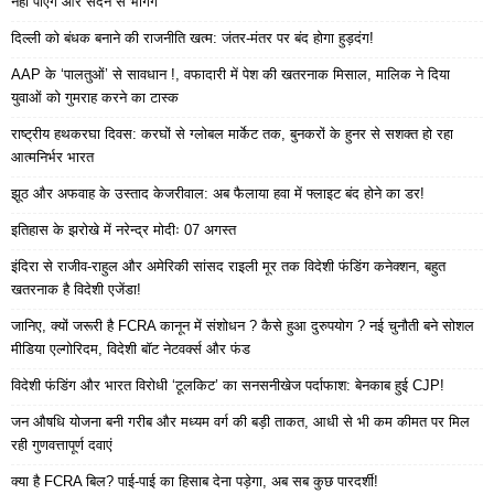
नहीं पाएंगे और सदन से भागेंगे
दिल्ली को बंधक बनाने की राजनीति खत्म: जंतर-मंतर पर बंद होगा हुड़दंग!
AAP के ‘पालतुओं’ से सावधान !, वफादारी में पेश की खतरनाक मिसाल, मालिक ने दिया
युवाओं को गुमराह करने का टास्क
राष्ट्रीय हथकरघा दिवस: करघों से ग्लोबल मार्केट तक, बुनकरों के हुनर से सशक्त हो रहा
आत्मनिर्भर भारत
झूठ और अफवाह के उस्ताद केजरीवाल: अब फैलाया हवा में फ्लाइट बंद होने का डर!
इतिहास के झरोखे में नरेन्द्र मोदीः 07 अगस्त
इंदिरा से राजीव-राहुल और अमेरिकी सांसद राइली मूर तक विदेशी फंडिंग कनेक्शन, बहुत
खतरनाक है विदेशी एजेंडा!
जानिए, क्यों जरूरी है FCRA कानून में संशोधन ? कैसे हुआ दुरुपयोग ? नई चुनौती बने सोशल
मीडिया एल्गोरिदम, विदेशी बॉट नेटवर्क्स और फंड
विदेशी फंडिंग और भारत विरोधी ‘टूलकिट’ का सनसनीखेज पर्दाफाश: बेनकाब हुई CJP!
जन औषधि योजना बनी गरीब और मध्यम वर्ग की बड़ी ताकत, आधी से भी कम कीमत पर मिल
रही गुणवत्तापूर्ण दवाएं
क्या है FCRA बिल? पाई-पाई का हिसाब देना पड़ेगा, अब सब कुछ पारदर्शी!