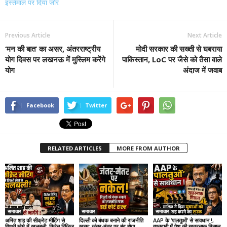
इस्तेमाल पर दिया जोर
Previous Article
Next Article
‘मन की बात’ का असर, अंतरराष्ट्रीय
मोदी सरकार की सख्ती से घबराया
योग दिवस पर लखनऊ में मुस्लिम करेंगे
पाकिस्तान, LoC पर जैसे को तैसा वाले
योग
अंदाज में जवाब
Facebook
Twitter
RELATED ARTICLES
MORE FROM AUTHOR
समाचार
समाचार
समाचार
अमित शाह की सीक्रेट मीटिंग से
दिल्ली को बंधक बनाने की राजनीति
AAP के ‘पालतुओं’ से सावधान !,
विपक्षी खेमे में खलबली, किरेन रिजिजू
खत्म: जंतर-मंतर पर बंद होगा
वफादारी में पेश की खतरनाक मिसाल,