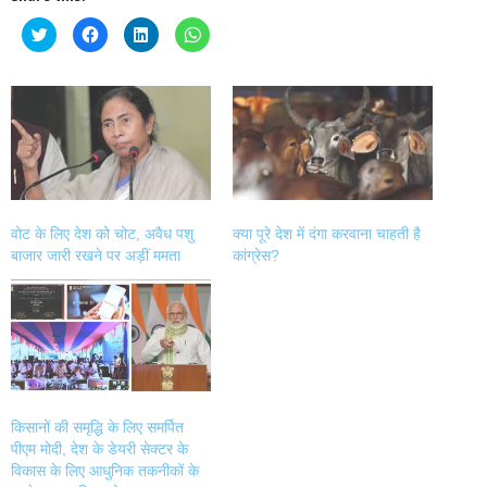
Click
Click
Click
Click
to
to
to
to
share
share
share
share
on
on
on
on
Twitter
Facebook
LinkedIn
WhatsApp
(Opens
(Opens
(Opens
(Opens
in
in
in
in
new
new
new
new
window)
window)
window)
window)
वोट के लिए देश को चोट, अवैध पशु
क्या पूरे देश में दंगा करवाना चाहती है
बाजार जारी रखने पर अड़ीं ममता
कांग्रेस?
किसानों की समृद्धि के लिए समर्पित
पीएम मोदी, देश के डेयरी सेक्टर के
विकास के लिए आधुनिक तकनीकों के