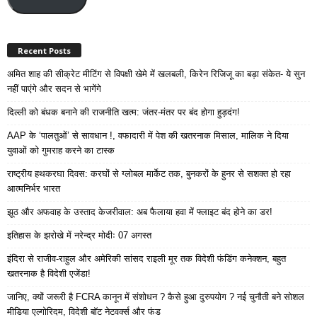
Recent Posts
अमित शाह की सीक्रेट मीटिंग से विपक्षी खेमे में खलबली, किरेन रिजिजू का बड़ा संकेत- ये सुन
नहीं पाएंगे और सदन से भागेंगे
दिल्ली को बंधक बनाने की राजनीति खत्म: जंतर-मंतर पर बंद होगा हुड़दंग!
AAP के ‘पालतुओं’ से सावधान !, वफादारी में पेश की खतरनाक मिसाल, मालिक ने दिया
युवाओं को गुमराह करने का टास्क
राष्ट्रीय हथकरघा दिवस: करघों से ग्लोबल मार्केट तक, बुनकरों के हुनर से सशक्त हो रहा
आत्मनिर्भर भारत
झूठ और अफवाह के उस्ताद केजरीवाल: अब फैलाया हवा में फ्लाइट बंद होने का डर!
इतिहास के झरोखे में नरेन्द्र मोदीः 07 अगस्त
इंदिरा से राजीव-राहुल और अमेरिकी सांसद राइली मूर तक विदेशी फंडिंग कनेक्शन, बहुत
खतरनाक है विदेशी एजेंडा!
जानिए, क्यों जरूरी है FCRA कानून में संशोधन ? कैसे हुआ दुरुपयोग ? नई चुनौती बने सोशल
मीडिया एल्गोरिदम, विदेशी बॉट नेटवर्क्स और फंड