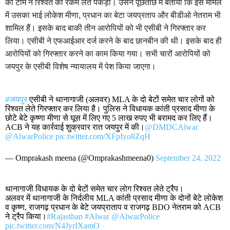
की टीम ने रिश्वत की रकम लेते पकड़ा। उसने पूछताछ में बताया कि इस मामले
में उसका भाई लोकेश मीणा, प्रधान का बेटा जयप्रताप और बीडीओ नेतराम भी
शामिल हैं। इसके बाद बाकी तीन आरोपियों को भी एसीबी ने गिरफ्तार कर
लिया। एसीबी ने एफआईआर दर्ज करने के बाद छानबीन की थी। इसके बाद ही
आरोपियों को गिरफ्तार करने का काम किया गया। सभी चारों आरोपियों को
जयपुर के एसीबी विशेष न्यायालय में पेश किया जाएगा।
#जयपुर
एसीबी ने थानागाजी (अलवर) MLA के दो बेटों समेत चार लोगों को
रिश्वत लेते गिरफ्तार कर लिया है। पुलिस ने विधायक कांती प्रसाद मीणा के
छोटे बेटे कृष्णा मीणा से घूस में लिए गए 5 लाख रुपए भी बरामद कर लिए हैं।
ACB ने यह कार्रवाई शुक्रवार रात जयपुर में की।
@DMDCAlwar
@AlwarPolice
pic.twitter.com/XFpIyo8ZqH
— Omprakash meena (@Omprakashmeena0)
September 24, 2022
थानागाजी विधायक के दो बेटों समेत चार लोग रिश्वत लेते ट्रैप।
अलवर में थानागाजी के निर्दलीय MLA कांती प्रसाद मीणा के दोनों बेटे लोकेश
व कृष्ण, राजगढ़ प्रधान के बेटे जयप्राताप व राजगढ़ BDO नेतराम को ACB
ने ट्रैप किया।
#Rajasthan
#Alwar
@AlwarPolice
pic.twitter.com/N4JyrIXamO