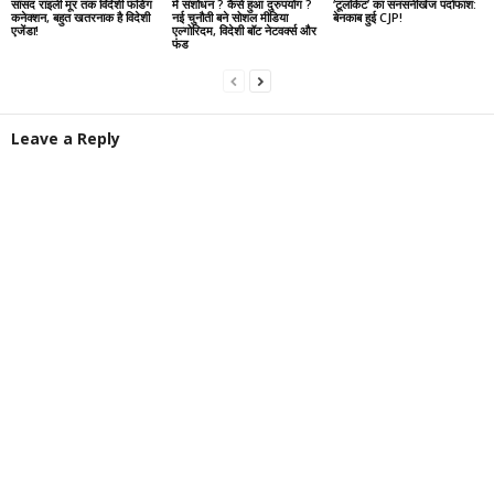
सांसद राइली मूर तक विदेशी फंडिंग
में संशोधन ? कैसे हुआ दुरुपयोग ?
‘टूलकिट’ का सनसनीखेज पर्दाफाश:
कनेक्शन, बहुत खतरनाक है विदेशी
नई चुनौती बने सोशल मीडिया
बेनकाब हुई CJP!
एजेंडा!
एल्गोरिदम, विदेशी बॉट नेटवर्क्स और
फंड
Leave a Reply