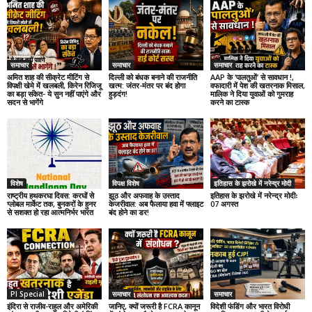
समाचार
समाचार
समाचार
अमित शाह की सीक्रेट मीटिंग से
दिल्ली को बंधक बनाने की राजनीति
AAP के ‘पालतुओं’ से सावधान !,
विपक्षी खेमे में खलबली, किरेन रिजिजू
खत्म: जंतर-मंतर पर बंद होगा
वफादारी में पेश की खतरनाक मिसाल,
का बड़ा संकेत- ये सुन नहीं पाएंगे और
हुड़दंग!
मालिक ने दिया युवाओं को गुमराह
सदन से भागेंगे
करने का टास्क
विशेष
विपक्ष विशेष
इतिहास के झरोखे में नरेन्द्र मोदी
राष्ट्रीय हथकरघा दिवस: करघों से
झूठ और अफवाह के उस्ताद
इतिहास के झरोखे में नरेन्द्र मोदीः
ग्लोबल मार्केट तक, बुनकरों के हुनर
केजरीवाल: अब फैलाया हवा में फ्लाइट
07 अगस्त
से सशक्त हो रहा आत्मनिर्भर भारत
बंद होने का डर!
PI Special
समाचार
समाचार
इंदिरा से राजीव-राहुल और अमेरिकी
जानिए, क्यों जरूरी है FCRA कानून
विदेशी फंडिंग और भारत विरोधी