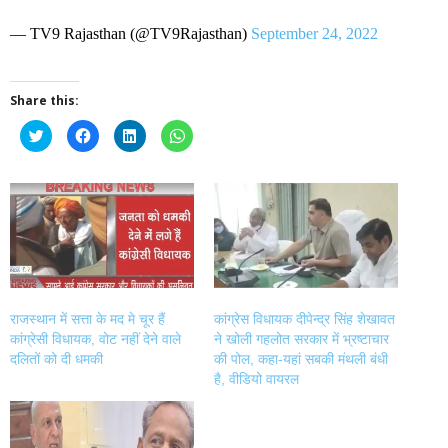
— TV9 Rajasthan (@TV9Rajasthan)
September 24, 2022
Share this:
Click
Click
Click
Click
to
to
to
to
share
share
share
share
on
on
on
on
Twitter
Facebook
LinkedIn
WhatsApp
(Opens
(Opens
(Opens
(Opens
in
in
in
in
new
new
new
new
window)
window)
window)
window)
राजस्थान में सत्ता के मद मे चूर हैं
कांग्रेस विधायक दीपेन्द्र सिंह शेखावत
कांग्रेसी विधायक, वोट नहीं देने वाले
ने खोली गहलोत सरकार में भ्रष्टाचार
दलितों को दी धमकी
की पोल, कहा-यहां सबकी मंथली बंधी
है, वीडियो वायरल