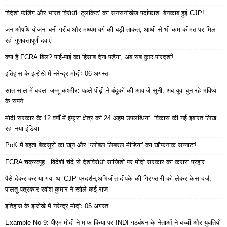
विदेशी फंडिंग और भारत विरोधी ‘टूलकिट’ का सनसनीखेज पर्दाफाश: बेनकाब हुई CJP!
जन औषधि योजना बनी गरीब और मध्यम वर्ग की बड़ी ताकत, आधी से भी कम कीमत पर मिल
रही गुणवत्तापूर्ण दवाएं
क्या है FCRA बिल? पाई-पाई का हिसाब देना पड़ेगा, अब सब कुछ पारदर्शी!
इतिहास के झरोखे में नरेन्द्र मोदीः 06 अगस्त
सात साल में बदला जम्मू-कश्मीर: पहले पीढ़ी ने बंदूकों की आवाजें सुनी, अब युवा बुन रहे भविष्य
के सपने
मोदी सरकार के 12 वर्षों में इंफ्रा क्षेत्र की 24 अहम उपलब्धियां: विकास की नई इबारत लिख
रहा नया इंडिया
PoK में बहता बेकसूरों का खून और ‘ग्लोबल लिबरल मीडिया’ का खौफनाक सन्नाटा!
FCRA चक्रव्यूह : विदेशी चंदे से देशविरोधी साजिशों पर मोदी सरकार का करारा प्रहार
पैसे देकर कराया गया था CJP प्रदर्शन,अभिजीत दीपके की गिरफ्तारी को लेकर केस दर्ज,
पालतू पत्रकार रवीश कुमार ने खोले कई राज
इतिहास के झरोखे में नरेन्द्र मोदीः 05 अगस्त
Example No 9: पीएम मोदी ने माफ किया पर INDI गठबंधन के नेताओं ने बच्चों और युवतियों