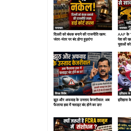
समाचार
समाचार
दिल्ली को बंधक बनाने की राजनीति खत्म:
AAP के ‘प
जंतर-मंतर पर बंद होगा हुड़दंग!
पेश की ख
युवाओं को
विपक्ष विशेष
इतिहास के झर
झूठ और अफवाह के उस्ताद केजरीवाल: अब
इतिहास के
फैलाया हवा में फ्लाइट बंद होने का डर!