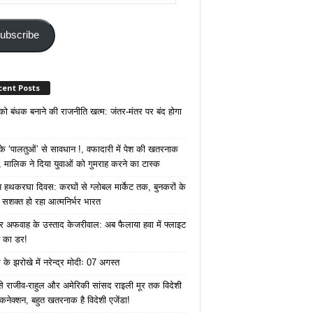
ss
ubscribe
cent Posts
 को बंधक बनाने की राजनीति खत्म: जंतर-मंतर पर बंद होगा
 ‘पालतुओं’ से सावधान !, वफादारी में पेश की खतरनाक
 मालिक ने दिया युवाओं को गुमराह करने का टास्क
रीय हथकरघा दिवस: करघों से ग्लोबल मार्केट तक, बुनकरों के
े सशक्त हो रहा आत्मनिर्भर भारत
 अफवाह के उस्ताद केजरीवाल: अब फैलाया हवा में फ्लाइट
ने का डर!
के झरोखे में नरेन्द्र मोदीः 07 अगस्त
 से राजीव-राहुल और अमेरिकी सांसद राइली मूर तक विदेशी
 कनेक्शन, बहुत खतरनाक है विदेशी एजेंडा!