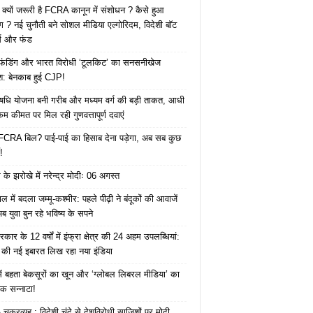
 क्यों जरूरी है FCRA कानून में संशोधन ? कैसे हुआ
ोग ? नई चुनौती बने सोशल मीडिया एल्गोरिदम, विदेशी बॉट
क्स और फंड
 फंडिंग और भारत विरोधी ‘टूलकिट’ का सनसनीखेज
ाश: बेनकाब हुई CJP!
ि योजना बनी गरीब और मध्यम वर्ग की बड़ी ताकत, आधी
कम कीमत पर मिल रही गुणवत्तापूर्ण दवाएं
ै FCRA बिल? पाई-पाई का हिसाब देना पड़ेगा, अब सब कुछ
!
के झरोखे में नरेन्द्र मोदीः 06 अगस्त
 में बदला जम्मू-कश्मीर: पहले पीढ़ी ने बंदूकों की आवाजें
ब युवा बुन रहे भविष्य के सपने
कार के 12 वर्षों में इंफ्रा क्षेत्र की 24 अहम उपलब्धियां:
की नई इबारत लिख रहा नया इंडिया
ं बहता बेकसूरों का खून और ‘ग्लोबल लिबरल मीडिया’ का
क सन्नाटा!
क्रव्यूह : विदेशी चंदे से देशविरोधी साजिशों पर मोदी