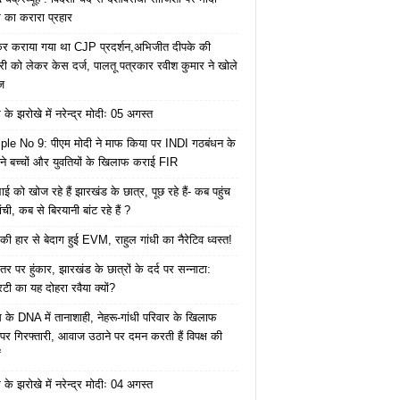
का करारा प्रहार
ेकर कराया गया था CJP प्रदर्शन,अभिजीत दीपके की
ारी को लेकर केस दर्ज, पालतू पत्रकार रवीश कुमार ने खोले
ज
के झरोखे में नरेन्द्र मोदीः 05 अगस्त
le No 9: पीएम मोदी ने माफ किया पर INDI गठबंधन के
 ने बच्चों और युवतियों के खिलाफ कराई FIR
ाई को खोज रहे हैं झारखंड के छात्र, पूछ रहे हैं- कब पहुंच
रांची, कब से बिरयानी बांट रहे हैं ?
की हार से बेदाग हुई EVM, राहुल गांधी का नैरेटिव ध्वस्त!
तर पर हुंकार, झारखंड के छात्रों के दर्द पर सन्नाटा:
िटी का यह दोहरा रवैया क्यों?
ेस के DNA में तानाशाही, नेहरू-गांधी परिवार के खिलाफ
पर गिरफ्तारी, आवाज उठाने पर दमन करती हैं विपक्ष की
ं
के झरोखे में नरेन्द्र मोदीः 04 अगस्त