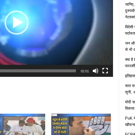
जानिए,
दुरुपय
नेटवर्
विदेशी
पर्दाफ
जन औषध
से भी 
क्या ह
पारदर्शी
02:01
इतिहास 
सात साल
सुनी, अ
मोदी सर
विकास 
PoK मे
खौफना
FCRA च