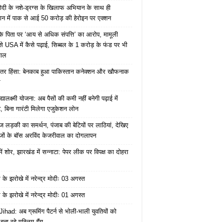
ोदी के नशे-ड्रग्स के खिलाफ अभियान के साथ ही
ान में पाक से आई 50 करोड़ की हेरोइन पर एक्शन
के पिता पर ‘आय से अधिक संपत्ति’ का आरोप, मामूली
े USA में कैसे पढ़ाई, सिब्बल के 1 करोड़ के फंड पर भी
वाल
ंतर हिंसा: बेनकाब हुआ पाकिस्तान कनेक्शन और खौफनाक
र
यालक्ष्मी योजना: अब पैसों की कमी नहीं बनेगी पढ़ाई में
, बिना गारंटी मिलेगा एजुकेशन लोन
ज लड़की का समर्थन, पंजाब की बेटियों पर लाठियां, देखिए
जों के बॉस अरविंद केजरीवाल का दोगलापन
में शोर, झारखंड में सन्नाटा: पेपर लीक पर विपक्ष का दोहरा
के झरोखे में नरेन्द्र मोदीः 03 अगस्त
के झरोखे में नरेन्द्र मोदीः 01 अगस्त
ihad: अब ग्रूमिंग पैटर्न से भोली-भाली युवतियों को
ना रहे मुस्लिम गैंग