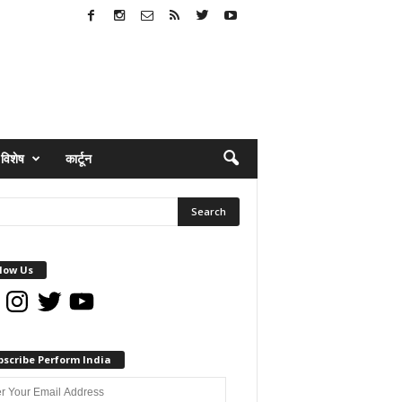
विशेष
कार्टून
low Us
book
Instagram
Twitter
YouTube
bscribe Perform India