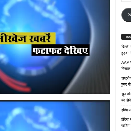
Your
Email
Addre
S
Re
दिल्ली
हुड़दंग!
AAP के
मिसाल,
राष्ट्
हुनर स
झूठ और
बंद हो
इतिहास 
इंदिरा
फंडिंग