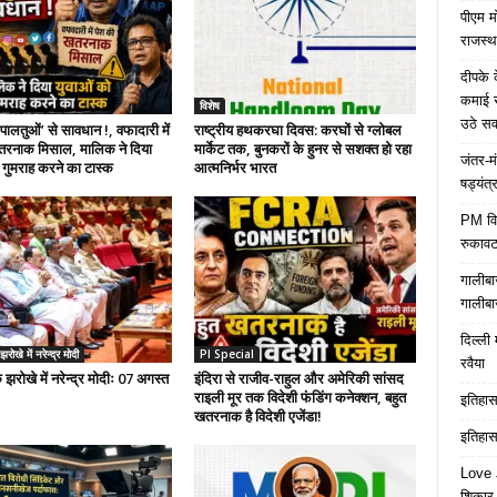
पीएम म
राजस्थ
दीपके 
कमाई स
विशेष
उठे स
ालतुओं’ से सावधान !, वफादारी में
राष्ट्रीय हथकरघा दिवस: करघों से ग्लोबल
तरनाक मिसाल, मालिक ने दिया
मार्केट तक, बुनकरों के हुनर से सशक्त हो रहा
जंतर-म
 गुमराह करने का टास्क
आत्मनिर्भर भारत
षड्यंत्
PM विद्
रुकावट
गालीबा
गालीबा
दिल्ली 
ोखे में नरेन्द्र मोदी
PI Special
रवैया
 झरोखे में नरेन्द्र मोदीः 07 अगस्त
इंदिरा से राजीव-राहुल और अमेरिकी सांसद
राइली मूर तक विदेशी फंडिंग कनेक्शन, बहुत
इतिहास 
खतरनाक है विदेशी एजेंडा!
इतिहास 
Love J
शिकार ब