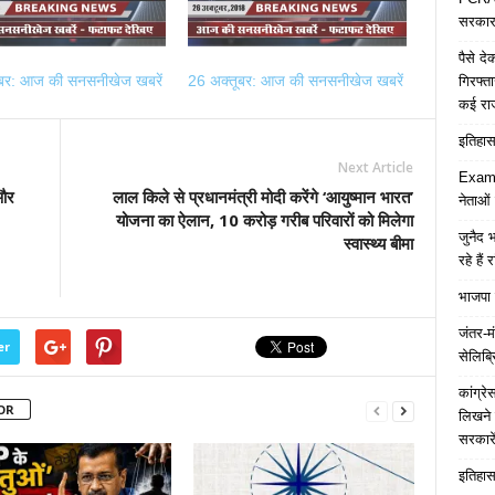
सरकार 
पैसे द
ूबर: आज की सनसनीखेज खबरें
26 अक्तूबर: आज की सनसनीखेज खबरें
गिरफ्त
कई रा
इतिहास 
Next Article
Examp
 और
लाल किले से प्रधानमंत्री मोदी करेंगे ‘आयुष्मान भारत’
नेताओं
योजना का ऐलान, 10 करोड़ गरीब परिवारों को मिलेगा
जुनैद भ
स्वास्थ्य बीमा
रहे हैं 
भाजपा 
जंतर-मं
er
सेलिब्र
कांग्र
OR
लिखने 
सरकारे
इतिहास 