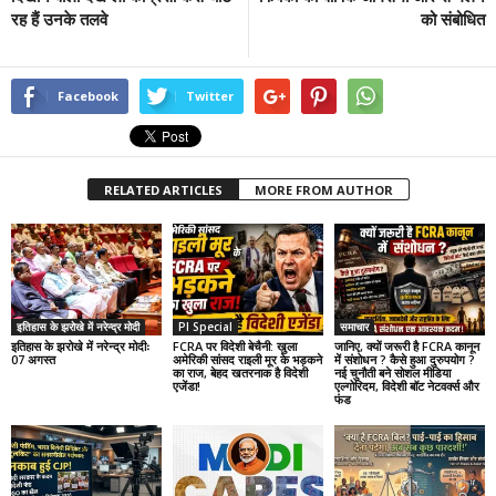
रह हैं उनके तलवे
को संबोधित
Facebook
Twitter
RELATED ARTICLES
MORE FROM AUTHOR
इतिहास के झरोखे में नरेन्द्र मोदी
PI Special
समाचार
इतिहास के झरोखे में नरेन्द्र मोदीः
FCRA पर विदेशी बेचैनी: खुला
जानिए, क्यों जरूरी है FCRA कानून
07 अगस्त
अमेरिकी सांसद राइली मूर के भड़कने
में संशोधन ? कैसे हुआ दुरुपयोग ?
का राज, बेहद खतरनाक है विदेशी
नई चुनौती बने सोशल मीडिया
एजेंडा!
एल्गोरिदम, विदेशी बॉट नेटवर्क्स और
फंड