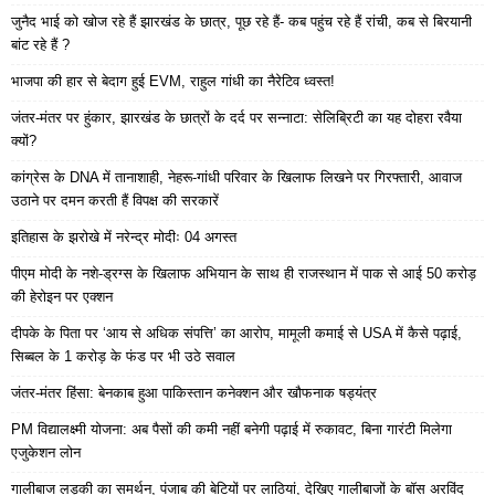
जुनैद भाई को खोज रहे हैं झारखंड के छात्र, पूछ रहे हैं- कब पहुंच रहे हैं रांची, कब से बिरयानी
बांट रहे हैं ?
भाजपा की हार से बेदाग हुई EVM, राहुल गांधी का नैरेटिव ध्वस्त!
जंतर-मंतर पर हुंकार, झारखंड के छात्रों के दर्द पर सन्नाटा: सेलिब्रिटी का यह दोहरा रवैया
क्यों?
कांग्रेस के DNA में तानाशाही, नेहरू-गांधी परिवार के खिलाफ लिखने पर गिरफ्तारी, आवाज
उठाने पर दमन करती हैं विपक्ष की सरकारें
इतिहास के झरोखे में नरेन्द्र मोदीः 04 अगस्त
पीएम मोदी के नशे-ड्रग्स के खिलाफ अभियान के साथ ही राजस्थान में पाक से आई 50 करोड़
की हेरोइन पर एक्शन
दीपके के पिता पर ‘आय से अधिक संपत्ति’ का आरोप, मामूली कमाई से USA में कैसे पढ़ाई,
सिब्बल के 1 करोड़ के फंड पर भी उठे सवाल
जंतर-मंतर हिंसा: बेनकाब हुआ पाकिस्तान कनेक्शन और खौफनाक षड्यंत्र
PM विद्यालक्ष्मी योजना: अब पैसों की कमी नहीं बनेगी पढ़ाई में रुकावट, बिना गारंटी मिलेगा
एजुकेशन लोन
गालीबाज लड़की का समर्थन, पंजाब की बेटियों पर लाठियां, देखिए गालीबाजों के बॉस अरविंद