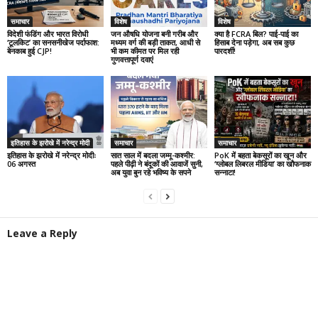
समाचार
विशेष
विशेष
विदेशी फंडिंग और भारत विरोधी
जन औषधि योजना बनी गरीब और
क्या है FCRA बिल? पाई-पाई का
‘टूलकिट’ का सनसनीखेज पर्दाफाश:
मध्यम वर्ग की बड़ी ताकत, आधी से
हिसाब देना पड़ेगा, अब सब कुछ
बेनकाब हुई CJP!
भी कम कीमत पर मिल रही
पारदर्शी!
गुणवत्तापूर्ण दवाएं
इतिहास के झरोखे में नरेन्द्र मोदी
समाचार
समाचार
इतिहास के झरोखे में नरेन्द्र मोदीः
सात साल में बदला जम्मू-कश्मीर:
PoK में बहता बेकसूरों का खून और
06 अगस्त
पहले पीढ़ी ने बंदूकों की आवाजें सुनी,
‘ग्लोबल लिबरल मीडिया’ का खौफनाक
अब युवा बुन रहे भविष्य के सपने
सन्नाटा!
Leave a Reply