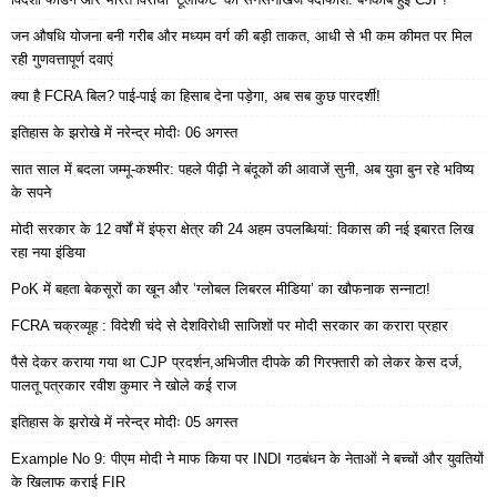
जन औषधि योजना बनी गरीब और मध्यम वर्ग की बड़ी ताकत, आधी से भी कम कीमत पर मिल
रही गुणवत्तापूर्ण दवाएं
क्या है FCRA बिल? पाई-पाई का हिसाब देना पड़ेगा, अब सब कुछ पारदर्शी!
इतिहास के झरोखे में नरेन्द्र मोदीः 06 अगस्त
सात साल में बदला जम्मू-कश्मीर: पहले पीढ़ी ने बंदूकों की आवाजें सुनी, अब युवा बुन रहे भविष्य
के सपने
मोदी सरकार के 12 वर्षों में इंफ्रा क्षेत्र की 24 अहम उपलब्धियां: विकास की नई इबारत लिख
रहा नया इंडिया
PoK में बहता बेकसूरों का खून और ‘ग्लोबल लिबरल मीडिया’ का खौफनाक सन्नाटा!
FCRA चक्रव्यूह : विदेशी चंदे से देशविरोधी साजिशों पर मोदी सरकार का करारा प्रहार
पैसे देकर कराया गया था CJP प्रदर्शन,अभिजीत दीपके की गिरफ्तारी को लेकर केस दर्ज,
पालतू पत्रकार रवीश कुमार ने खोले कई राज
इतिहास के झरोखे में नरेन्द्र मोदीः 05 अगस्त
Example No 9: पीएम मोदी ने माफ किया पर INDI गठबंधन के नेताओं ने बच्चों और युवतियों
के खिलाफ कराई FIR