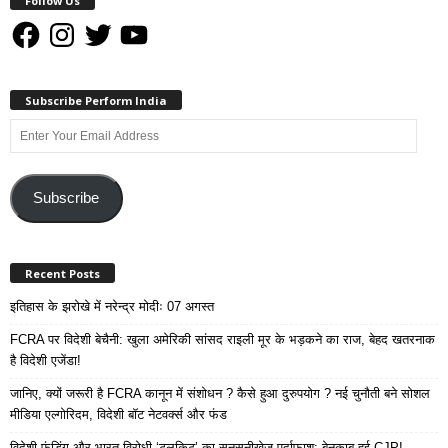
Follow Us
Facebook
Instagram
Twitter
YouTube
Subscribe Perform India
Enter
Your
Email
Address
Subscribe
Recent Posts
इतिहास के झरोखे में नरेन्द्र मोदीः 07 अगस्त
FCRA पर विदेशी बेचैनी: खुला अमेरिकी सांसद राइली मूर के भड़कने का राज, बेहद खतरनाक
है विदेशी एजेंडा!
जानिए, क्यों जरूरी है FCRA कानून में संशोधन ? कैसे हुआ दुरुपयोग ? नई चुनौती बने सोशल
मीडिया एल्गोरिदम, विदेशी बॉट नेटवर्क्स और फंड
विदेशी फंडिंग और भारत विरोधी ‘टूलकिट’ का सनसनीखेज पर्दाफाश: बेनकाब हुई CJP!