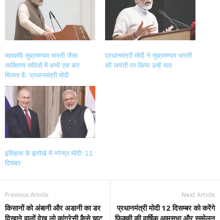
new
new
new
new
window)
window)
window)
window)
महाकवि सुब्रमण्यम भारती जैसा
प्रधानमंत्री मोदी ने सुब्रमण्यम भारती
व्यक्तित्व सदियों में कभी एक बार
की जयंती पर किया उन्हें याद
मिलता है- प्रधानमंत्री मोदी
इतिहास के झरोखे में नरेन्द्र मोदीः 11
दिसंबर
Previous Article
Next Article
किसानों को अंबानी और अडानी का डर
प्रधानमंत्री मोदी 12 दिसम्बर को करेंगे
दिखाने वालों देख लो कांग्रेसी कैसे चाट
फिक्की की वार्षिक आमसभा और सम्मेलन