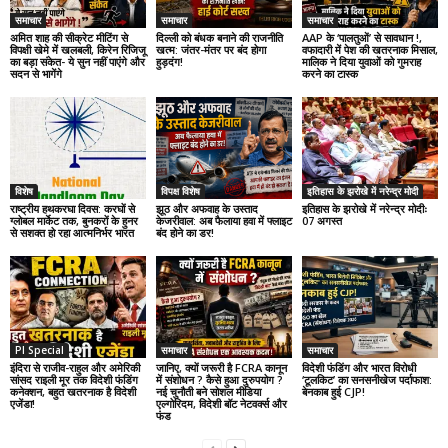
समाचार
समाचार
समाचार
अमित शाह की सीक्रेट मीटिंग से
दिल्ली को बंधक बनाने की राजनीति
AAP के ‘पालतुओं’ से सावधान !,
विपक्षी खेमे में खलबली, किरेन रिजिजू
खत्म: जंतर-मंतर पर बंद होगा
वफादारी में पेश की खतरनाक मिसाल,
का बड़ा संकेत- ये सुन नहीं पाएंगे और
हुड़दंग!
मालिक ने दिया युवाओं को गुमराह
सदन से भागेंगे
करने का टास्क
विशेष
विपक्ष विशेष
इतिहास के झरोखे में नरेन्द्र मोदी
राष्ट्रीय हथकरघा दिवस: करघों से
झूठ और अफवाह के उस्ताद
इतिहास के झरोखे में नरेन्द्र मोदीः
ग्लोबल मार्केट तक, बुनकरों के हुनर
केजरीवाल: अब फैलाया हवा में फ्लाइट
07 अगस्त
से सशक्त हो रहा आत्मनिर्भर भारत
बंद होने का डर!
PI Special
समाचार
समाचार
इंदिरा से राजीव-राहुल और अमेरिकी
जानिए, क्यों जरूरी है FCRA कानून
विदेशी फंडिंग और भारत विरोधी
सांसद राइली मूर तक विदेशी फंडिंग
में संशोधन ? कैसे हुआ दुरुपयोग ?
‘टूलकिट’ का सनसनीखेज पर्दाफाश:
कनेक्शन, बहुत खतरनाक है विदेशी
नई चुनौती बने सोशल मीडिया
बेनकाब हुई CJP!
एजेंडा!
एल्गोरिदम, विदेशी बॉट नेटवर्क्स और
फंड