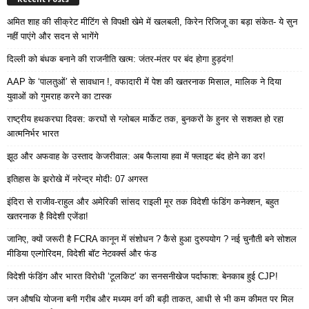
अमित शाह की सीक्रेट मीटिंग से विपक्षी खेमे में खलबली, किरेन रिजिजू का बड़ा संकेत- ये सुन
नहीं पाएंगे और सदन से भागेंगे
दिल्ली को बंधक बनाने की राजनीति खत्म: जंतर-मंतर पर बंद होगा हुड़दंग!
AAP के ‘पालतुओं’ से सावधान !, वफादारी में पेश की खतरनाक मिसाल, मालिक ने दिया
युवाओं को गुमराह करने का टास्क
राष्ट्रीय हथकरघा दिवस: करघों से ग्लोबल मार्केट तक, बुनकरों के हुनर से सशक्त हो रहा
आत्मनिर्भर भारत
झूठ और अफवाह के उस्ताद केजरीवाल: अब फैलाया हवा में फ्लाइट बंद होने का डर!
इतिहास के झरोखे में नरेन्द्र मोदीः 07 अगस्त
इंदिरा से राजीव-राहुल और अमेरिकी सांसद राइली मूर तक विदेशी फंडिंग कनेक्शन, बहुत
खतरनाक है विदेशी एजेंडा!
जानिए, क्यों जरूरी है FCRA कानून में संशोधन ? कैसे हुआ दुरुपयोग ? नई चुनौती बने सोशल
मीडिया एल्गोरिदम, विदेशी बॉट नेटवर्क्स और फंड
विदेशी फंडिंग और भारत विरोधी ‘टूलकिट’ का सनसनीखेज पर्दाफाश: बेनकाब हुई CJP!
जन औषधि योजना बनी गरीब और मध्यम वर्ग की बड़ी ताकत, आधी से भी कम कीमत पर मिल