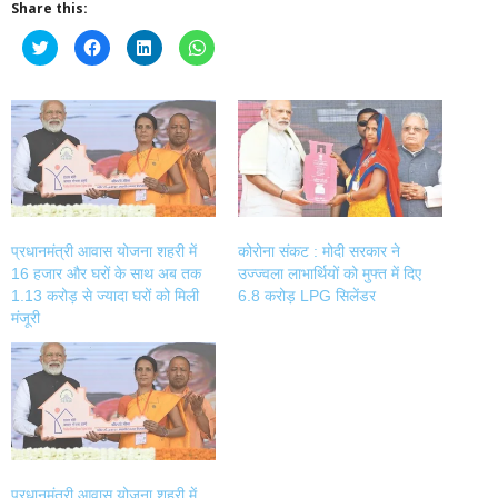
Share this:
Click
Click
Click
Click
to
to
to
to
share
share
share
share
on
on
on
on
Twitter
Facebook
LinkedIn
WhatsApp
(Opens
(Opens
(Opens
(Opens
in
in
in
in
new
new
new
new
window)
window)
window)
window)
प्रधानमंत्री आवास योजना शहरी में
कोरोना संकट : मोदी सरकार ने
16 हजार और घरों के साथ अब तक
उज्ज्वला लाभार्थियों को मुफ्त में दिए
1.13 करोड़ से ज्यादा घरों को मिली
6.8 करोड़ LPG सिलेंडर
मंजूरी
प्रधानमंत्री आवास योजना शहरी में