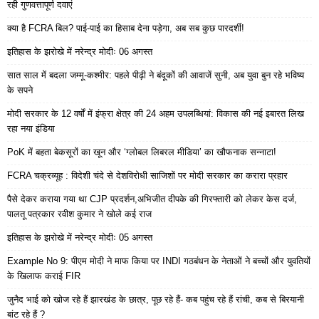
रही गुणवत्तापूर्ण दवाएं
क्या है FCRA बिल? पाई-पाई का हिसाब देना पड़ेगा, अब सब कुछ पारदर्शी!
इतिहास के झरोखे में नरेन्द्र मोदीः 06 अगस्त
सात साल में बदला जम्मू-कश्मीर: पहले पीढ़ी ने बंदूकों की आवाजें सुनी, अब युवा बुन रहे भविष्य
के सपने
मोदी सरकार के 12 वर्षों में इंफ्रा क्षेत्र की 24 अहम उपलब्धियां: विकास की नई इबारत लिख
रहा नया इंडिया
PoK में बहता बेकसूरों का खून और ‘ग्लोबल लिबरल मीडिया’ का खौफनाक सन्नाटा!
FCRA चक्रव्यूह : विदेशी चंदे से देशविरोधी साजिशों पर मोदी सरकार का करारा प्रहार
पैसे देकर कराया गया था CJP प्रदर्शन,अभिजीत दीपके की गिरफ्तारी को लेकर केस दर्ज,
पालतू पत्रकार रवीश कुमार ने खोले कई राज
इतिहास के झरोखे में नरेन्द्र मोदीः 05 अगस्त
Example No 9: पीएम मोदी ने माफ किया पर INDI गठबंधन के नेताओं ने बच्चों और युवतियों
के खिलाफ कराई FIR
जुनैद भाई को खोज रहे हैं झारखंड के छात्र, पूछ रहे हैं- कब पहुंच रहे हैं रांची, कब से बिरयानी
बांट रहे हैं ?